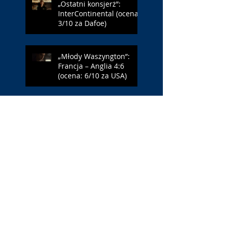
„Ostatni konsjerż”:
InterContinental (ocena:
3/10 za Dafoe)
„Młody Waszyngton”:
Francja – Anglia 4:6
(ocena: 6/10 za USA)
„Spider-Man: Całkiem
nowy dzień”: w łaźni z
Czarną Wdową (ocena:
6/10 za NY)
„Popołudnia
samotności”: torreador
(ocena: 6/10 za korridę)
„Instrukcji brak”: prawo
ojca (ocena: 7/10 za