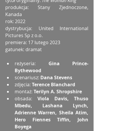
tytuł oryginalny:
 The Woman King
produkcja: Stany Zjednoczone, 
Kanada
rok: 2022
dystrybucja: United International 
Pictures Sp z o.o.
premiera: 17 lutego 2023
gatunek: dramat 
reżyseria: 
Gina Prince-
Bythewood
scenariusz: 
Dana Stevens
zdjęcia: 
Terence Blanchard
montaż: 
Terilyn A. Shropshire
obsada: 
Viola Davis, Thuso 
Mbedu, Lashana Lynch, 
Adrienne Warren, Sheila Atim, 
Hero Fiennes Tiffin, John 
Boyega