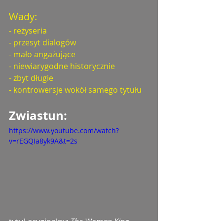
Wady:
- reżyseria
- przesyt dialogów
- mało angażujące
- niewiarygodne historycznie
- zbyt długie
- kontrowersje wokół samego tytułu
Zwiastun: 
https://www.youtube.com/watch?
v=rEGQIa8yk9A&t=2s