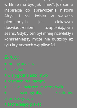
w filmie ma być jak filmie”. Już sama 
inspiracja do sprawdzenia historii 
Afryki i roli kobiet w walkach 
plemiennych jest ciekawym 
doświadczeniem uzupełniającym 
seans. Gdyby ten był mniej rozwlekły i 
konkretniejszy może nie budziłby aż 
tylu krytycznych wątpliwości. 
Zalety:
+ mocny przekaz
+ siła kobiet
+ wiarygodne aktorstwo
+ rozmach realizacyjny
+ ciekawie nakręcone sceny walk
+ scenografia, kostiumy, 
charakteryzacja
+ zachęcający plakat