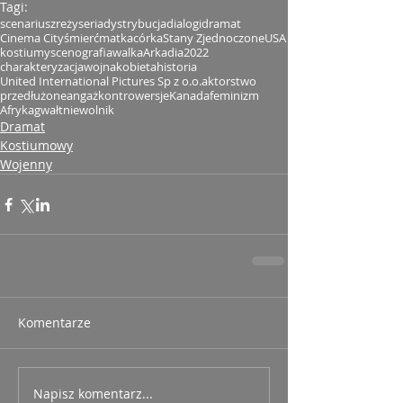
Tagi:
scenariusz
reżyseria
dystrybucja
dialogi
dramat
Cinema City
śmierć
matka
córka
Stany Zjednoczone
USA
kostiumy
scenografia
walka
Arkadia
2022
charakteryzacja
wojna
kobieta
historia
United International Pictures Sp z o.o.
aktorstwo
przedłużone
angaż
kontrowersje
Kanada
feminizm
Afryka
gwałt
niewolnik
Dramat
Kostiumowy
Wojenny
Komentarze
Napisz komentarz...