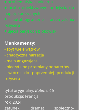
+ problematyka społeczna
+ próba obiektywnego podejścia do 
napięć społecznych
+ autobiograficzne przemyślenia 
reżysera
+ ujęcia paryskich blokowisk
Mankamenty:
- zbyt wiele wątków
- chaotyczna narracja
- mało angażujące
- nieczytelne przemiany bohaterów
- wtórne do poprzedniej produkcji 
reżysera
tytuł oryginalny: 
Bâtiment 5
produkcja: Francja
rok: 2024
gatunek: dramat społeczno-