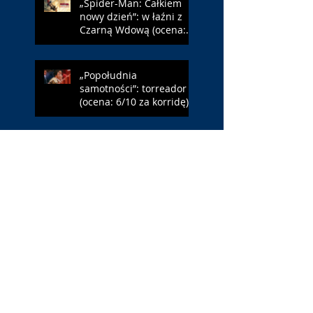
„Spider-Man: Całkiem
nowy dzień”: w łaźni z
Czarną Wdową (ocena:
6/10 za NY)
„Popołudnia
samotności”: torreador
(ocena: 6/10 za korridę)
„Instrukcji brak”: prawo
ojca (ocena: 7/10 za
Leóna)
„Jana Nayagan”:
demokratyczne Indie
(ocena: 4/10 za Vijaya)
„Pałac Kultury.
Niekochany zabytek”: