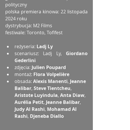
polityczny
polska premiera kinowa: 22 listopada 
2024 roku
dystrybucja: M2 Films
festiwale: Toronto, Tofifest
reżyseria: 
Ladj Ly
scenariusz: Ladj Ly,
 Giordano 
Gederlini
zdjęcia: 
Julien Poupard
montaż: 
Flora Volpelière
obsada: 
Alexis Manenti
, 
Jeanne 
Balibar
, 
Steve Tientcheu
, 
Aristote Luyindula
, 
Anta Diaw
, 
Aurélia Petit
, 
Jeanne Balibar
, 
Judy Al Rashi
, 
Mohamad Al 
Rashi
, 
Djeneba Diallo