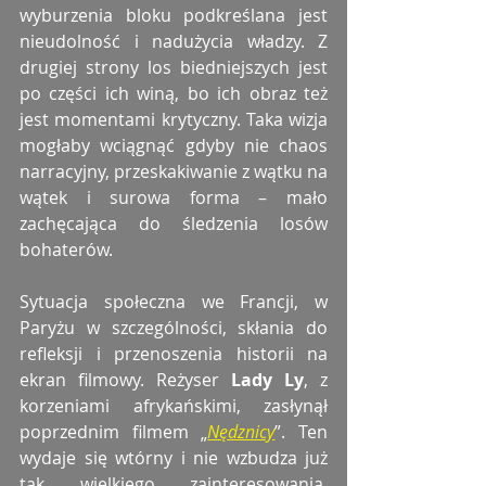
wyburzenia bloku podkreślana jest 
nieudolność i nadużycia władzy. Z 
drugiej strony los biedniejszych jest 
po części ich winą, bo ich obraz też 
jest momentami krytyczny. Taka wizja 
mogłaby wciągnąć gdyby nie chaos 
narracyjny, przeskakiwanie z wątku na 
wątek i surowa forma – mało 
zachęcająca do śledzenia losów 
bohaterów.
Sytuacja społeczna we Francji, w 
Paryżu w szczególności, skłania do 
refleksji i przenoszenia historii na 
ekran filmowy. Reżyser 
Lady Ly
, z 
korzeniami afrykańskimi, zasłynął 
poprzednim filmem „
Nędznicy
”. Ten 
wydaje się wtórny i nie wzbudza już 
tak wielkiego zainteresowania, 