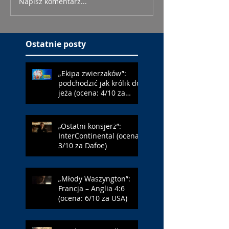
Napisz komentarz...
Ostatnie posty
„Ekipa zwierzaków”:
podchodzić jak królik do
jeża (ocena: 4/10 za
Farmazona)
„Ostatni konsjerż”:
InterContinental (ocena:
3/10 za Dafoe)
„Młody Waszyngton”:
Francja – Anglia 4:6
(ocena: 6/10 za USA)