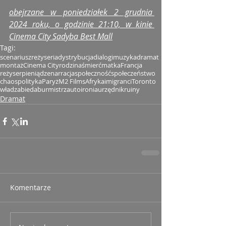
obejrzane w poniedziałek 2 grudnia 
2024 roku, o godzinie 21:10, w kinie 
Cinema City Sadyba Best Mall
Tagi:
scenariusz
reżyseria
dystrybucja
dialogi
muzyka
dramat
montaż
Cinema City
rodzina
śmierć
matka
Francja
reżyser
pieniądze
narracja
społeczność
społeczeństwo
chaos
polityka
Paryż
M2 Films
Afryka
imigranci
Toronto
władza
bieda
burmistrz
autoironia
urzędnik
ruiny
Dramat
Komentarze