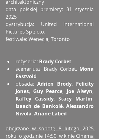
architektoniczny
data polskiej premiery: 31 stycznia 
2025
dystrybucja: United International 
Pictures Sp z o.o.
festiwale: Wenecja, Toronto
reżyseria: 
Brady Corbet
scenariusz: Brady Corbet, 
Mona 
Fastvold
obsada: 
Adrien Brody
, 
Felicity 
Jones
, 
Guy Pearce
, 
Joe Alwyn
, 
Raffey Cassidy
, 
Stacy Martin
, 
Isaach de Bankolé
, 
Alessandro 
Nivola
, 
Ariane Labed
obejrzane w sobotę 8 lutego 2025 
roku, o godzinie 14:50, w kinie Cinema 