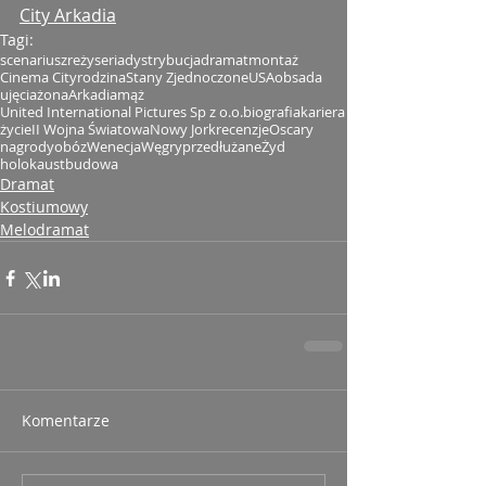
City Arkadia
Tagi:
scenariusz
reżyseria
dystrybucja
dramat
montaż
Cinema City
rodzina
Stany Zjednoczone
USA
obsada
ujęcia
żona
Arkadia
mąż
United International Pictures Sp z o.o.
biografia
kariera
życie
II Wojna Światowa
Nowy Jork
recenzje
Oscary
nagrody
obóz
Wenecja
Węgry
przedłużane
Żyd
holokaust
budowa
Dramat
Kostiumowy
Melodramat
Komentarze