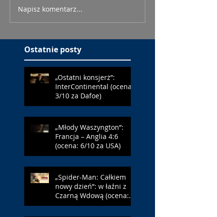
Napisz komentarz...
Ostatnie posty
„Ostatni konsjerż”:
InterContinental (ocena:
3/10 za Dafoe)
„Młody Waszyngton”:
Francja – Anglia 4:6
(ocena: 6/10 za USA)
„Spider-Man: Całkiem
nowy dzień”: w łaźni z
Czarną Wdową (ocena:
6/10 za NY)