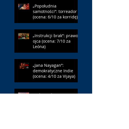
„Popołudnia
samotności”: torreador
(ocena: 6/10 za korridę)
„Instrukcji brak”: prawo
ojca (ocena: 7/10 za
Leóna)
„Jana Nayagan”:
demokratyczne Indie
(ocena: 4/10 za Vijaya)
„Pałac Kultury.
Niekochany zabytek”:
PKiN jest kobietą (ocena:
7/10 za Szczakiel)
„Requiem dla snu”: