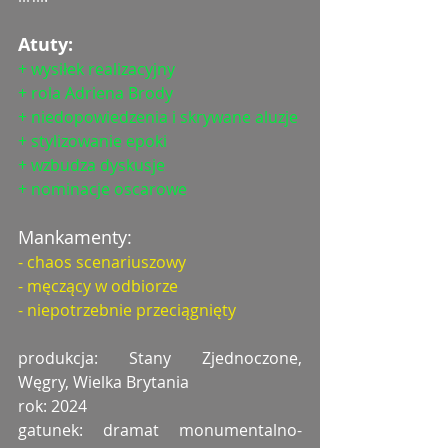
Atuty:
+ wysiłek realizacyjny
+ rola Adriena Brody
+ niedopowiedzenia i skrywane aluzje
+ stylizowanie epoki
+ wzbudza dyskusje
+ nominacje oscarowe
Mankamenty:
- chaos scenariuszowy
- męczący w odbiorze
- niepotrzebnie przeciągnięty
produkcja: Stany Zjednoczone, 
Węgry, Wielka Brytania
rok: 2024
gatunek: dramat monumentalno-