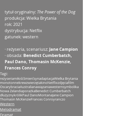
tytuł oryginalny: 
The Power of the Dog
produkcja: Wielka Brytania
rok: 2021
dystrybucja: Netflix
gatunek: western
· reżyseria, scenariusz: 
Jane Campion
· obsada:
 Benedict Cumberbatch, 
Paul Dano, Thomasin McKenzie, 
Frances Conroy
Tagi:
reżyseria
miłość
śmierć
syn
adaptacja
Wielka Brytania
monotonne
krew
zwierzęta
kino
Netflix
zdjęcia
film
Oscary
bracia
Australia
nawiązania
western
symbolika
Nowa Zelandia
porażka
Benedict Cumberbatch
dłużyzny
królik
Paul Dano
Montana
Jane Campion
Thomasin McKenzie
Frances Conroy
ranczo
Western
Melodramat
Dramat