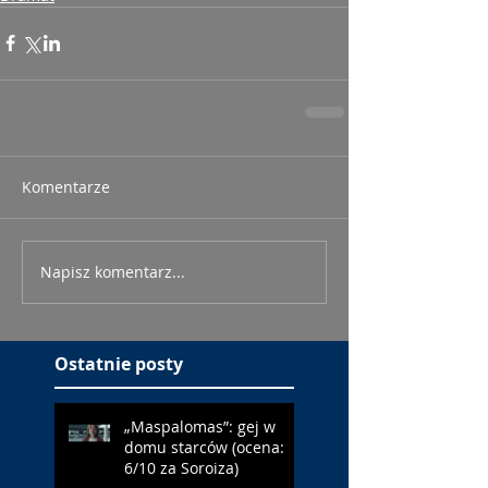
Komentarze
Napisz komentarz...
Ostatnie posty
„Maspalomas”: gej w
domu starców (ocena:
6/10 za Soroiza)