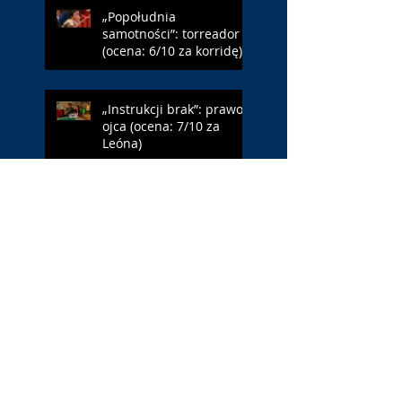
„Popołudnia
samotności”: torreador
(ocena: 6/10 za korridę)
„Instrukcji brak”: prawo
ojca (ocena: 7/10 za
Leóna)
„Jana Nayagan”:
demokratyczne Indie
(ocena: 4/10 za Vijaya)
„Pałac Kultury.
Niekochany zabytek”:
PKiN jest kobietą (ocena:
7/10 za Szczakiel)
„Requiem dla snu”: