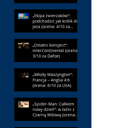
„Ekipa zwierzaków”:
podchodzić jak królik do
jeża (ocena: 4/10 za
Farmazona)
„Ostatni konsjerż”:
InterContinental (ocena:
3/10 za Dafoe)
„Młody Waszyngton”:
Francja – Anglia 4:6
(ocena: 6/10 za USA)
„Spider-Man: Całkiem
nowy dzień”: w łaźni z
Czarną Wdową (ocena:
6/10 za NY)