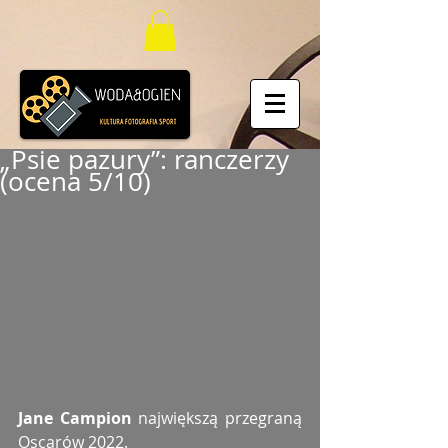
„Psie pazury”: ranczerzy
(ocena 5/10)
Jane Campion 
największą przegraną 
Oscarów 2022. 