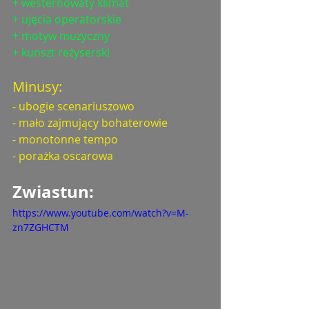
+ westernowaty klimat
+ ujęcia operatorskie
+ motyw muzyczny
+ kunszt reżyserski
Minusy: 
- ubogie scenariuszowo
- mało zajmujący bohaterowie
- monotonne tempo
- porażka oscarowa
Zwiastun: 
https://www.youtube.com/watch?v=M-
zn7ZGHCTM