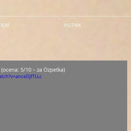
FILM
HUTNIK
 (ocena: 5/10 – za Özpetka)
atch?v=anceDjfTLLc