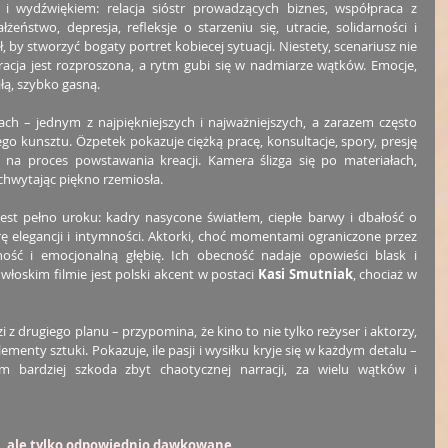
 wydźwiękiem: relacja sióstr prowadzących biznes, współpraca z 
ństwo, depresja, refleksje o starzeniu się, utracie, solidarności i 
, by stworzyć bogaty portret kobiecej sytuacji. Niestety, scenariusz nie 
acja jest rozproszona, a rytm gubi się w nadmiarze wątków. Emocje, 
iłą, szybko gasną.
ch – jednym z najpiękniejszych i najważniejszych, a zarazem często 
 kunsztu. Özpetek pokazuje ciężką pracę, konsultacje, spory, presję 
ę na proces powstawania kreacji. Kamera ślizga się po materiałach, 
, chwytając piękno rzemiosła.
st pełno uroku: kadry nasycone światłem, ciepłe barwy i dbałość o 
ę elegancji i intymności. Aktorki, choć momentami ograniczone przez 
ość i emocjonalną głębię. Ich obecność nadaje opowieści blask i 
łoskim filmie jest polski akcent w postaci 
Kasi Smutniak
, chociaż w 
 z drugiego planu – przypomina, że kino to nie tylko reżyser i aktorzy, 
lementy sztuki. Pokazuje, ile pasji i wysiłku kryje się w każdym detalu – 
 bardziej szkoda zbyt chaotycznej narracji, za wielu wątków i 
ne, ale tylko odpowiednio dawkowane.