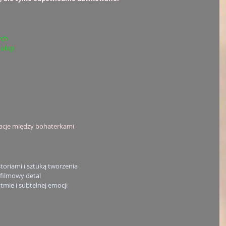
ych
ukcji
lacje między bohaterkami
oriami i sztuką tworzenia
 filmowy detal
mie i subtelnej emocji