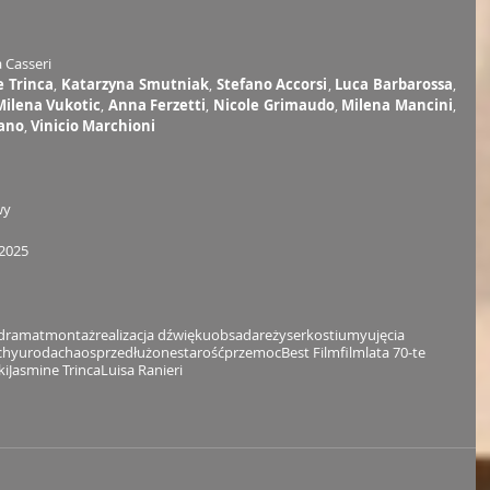
a Casseri
e Trinca
, 
Katarzyna Smutniak
, 
Stefano Accorsi
, 
Luca Barbarossa
, 
Milena Vukotic
, 
Anna Ferzetti
, 
Nicole Grimaudo
, 
Milena Mancini
, 
ano
, 
Vinicio Marchioni
wy
 2025
dramat
montaż
realizacja dźwięku
obsada
reżyser
kostiumy
ujęcia
chy
uroda
chaos
przedłużone
starość
przemoc
Best Film
film
lata 70-te
ki
Jasmine Trinca
Luisa Ranieri