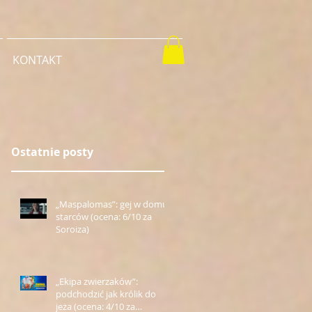
KONTAKT
Ostatnie posty
„Maspalomas”: gej w domu
starców (ocena: 6/10 za
Soroiza)
„Ekipa zwierzaków”:
podchodzić jak królik do
jeża (ocena: 4/10 za