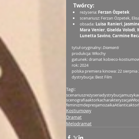
Twórcy:
reżyseria: 
Ferzan Özpetek
scenariusz: Ferzan Özpetek, Elis
obsada: 
Luisa Ranieri
, 
Jasmin
Mara Venier
, 
Giselda Volodi
, 
Lunetta Savino
, 
Carmine Rec
tytuł oryginalny: 
Diamanti
produkcja: Włochy
gatunek: dramat kobieco-kostiumo
rok: 2024
polska premiera kinowa: 22 sierpnia
dystrybucja: Best Film
Tagi:
scenariusz
reżyseria
dystrybucja
muzyka
scenografia
aktorka
charakteryzacja
Wło
feminizm
depresja
mozaika
Atlantic
aktor
Kostiumowy
Dramat
Melodramat