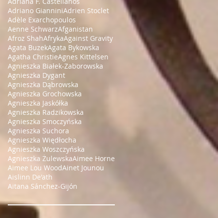
Adriana F. Castellanos
Adriano Giannini
Adrien Stoclet
Adèle Exarchopoulos
Aenne Schwarz
Afganistan
Afroz Shah
Afryka
Against Gravity
Agata Buzek
Agata Bykowska
Agatha Christie
Agnes Kittelsen
Agnieszka Białek-Zaborowska
Agnieszka Dygant
Agnieszka Dąbrowska
Agnieszka Grochowska
Agnieszka Jaskółka
Agnieszka Radzikowska
Agnieszka Smoczyńska
Agnieszka Suchora
Agnieszka Więdłocha
Agnieszka Woszczyńska
Agnieszka Żulewska
Aimee Horne
Aimee Lou Wood
Ainet Jounou
Aislinn De'ath
Aitana Sánchez-Gijón