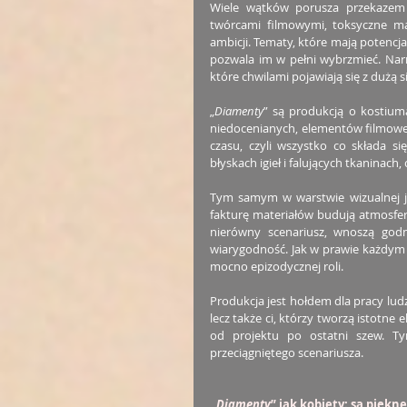
Wiele wątków porusza przekazem i
twórcami filmowymi, toksyczne małże
ambicji. Tematy, które mają potencjał
pozwala im w pełni wybrzmieć. Narr
które chwilami pojawiają się z dużą s
„
Diamenty
” są produkcją o kostiuma
niedocenianych, elementów filmowego
czasu, czyli wszystko co składa si
błyskach igieł i falujących tkaninach
Tym samym w warstwie wizualnej je
fakturę materiałów budują atmosfer
nierówny scenariusz, wnoszą godn
wiarygodność. Jak w prawie każdym w
mocno epizodycznej roli. 
Produkcja jest hołdem dla pracy ludzi
lecz także ci, którzy tworzą istotne e
od projektu po ostatni szew. Tym
przeciągniętego scenariusza.
„
Diamenty
” jak kobiety: są pięk