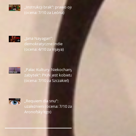
„Instrukcji brak”: prawo ojca
(ocena: 7/10 za Leóna)
„Jana Nayagan”:
demokratyczne Indie
(ocena: 4/10 za Vijaya)
„Pałac Kultury. Niekochany
zabytek”: PKiN jest kobietą
(ocena: 7/10 za Szczakiel)
„Requiem dla snu”:
uzależnieni (ocena: 7/10 za
Aronofsky’ego)