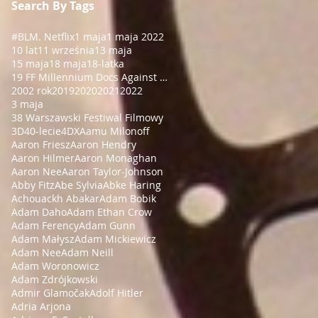
Search By Tags
#BLM
. Netflix
1 maja
1 maja 2022
10 lat
11 września
13 maja
15 maja
18 maja
18-latka
19 FF Millennium Docs Against Gravity!
2002 rok
2019
2020
2021
2022
3 maja
38 Warszawski Festiwal Filmowy
3D
40-lecie
4DX
Aamu Milonoff
Aaron Friesz
Aaron Hendry
Aaron Hilmer
Aaron Monaghan
Aaron Nee
Aaron Taylor-Johnson
Abby Fitz
Abe Sylvia
Abke Haring
Achouackh Abakar
Adam Bobik
Adam Daho
Adam Ethan Crow
Adam Ferency
Adam Gunn
Adam Małysz
Adam Mickiewicz
Adam Nee
Adam Neill
Adam Woronowicz
Adam Zdrójkowski
Admir Glamočak
Adolf Hitler
Adria Arjona