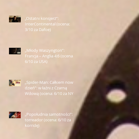
Farmazona)
„Ostatni konsjerż”:
InterContinental (ocena:
3/10 za Dafoe)
„Młody Waszyngton”:
Francja – Anglia 4:6 (ocena:
6/10 za USA)
„Spider-Man: Całkiem nowy
dzień”: w łaźni z Czarną
Wdową (ocena: 6/10 za NY)
„Popołudnia samotności”:
torreador (ocena: 6/10 za
korridę)