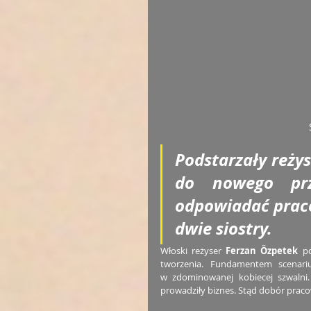
Podstarzały reżys
do nowego prz
odpowiadać prac
dwie siostry.
Włoski reżyser 
Ferzan Özpetek
 p
tworzenia. Fundamentem scenariu
w zdominowanej kobiecej szwalni. 
prowadziły biznes. Stąd dobór praco