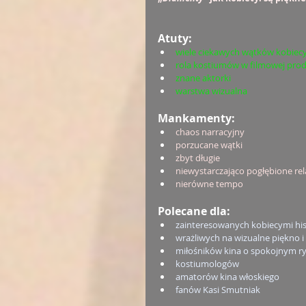
Atuty:
wiele ciekawych wątków kobiec
rola kostiumów w filmowej prod
znane aktorki
warstwa wizualna
Mankamenty:
chaos narracyjny
porzucane wątki
zbyt długie
niewystarczająco pogłębione re
nierówne tempo
Polecane dla:
zainteresowanych kobiecymi hist
wrażliwych na wizualne piękno i
miłośników kina o spokojnym ryt
kostiumologów
amatorów kina włoskiego
fanów Kasi Smutniak