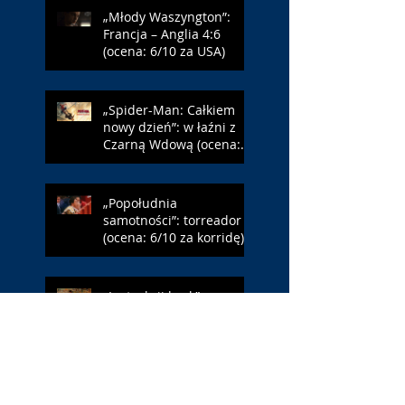
„Młody Waszyngton”:
Francja – Anglia 4:6
(ocena: 6/10 za USA)
„Spider-Man: Całkiem
nowy dzień”: w łaźni z
Czarną Wdową (ocena:
6/10 za NY)
„Popołudnia
samotności”: torreador
(ocena: 6/10 za korridę)
„Instrukcji brak”: prawo
ojca (ocena: 7/10 za
Leóna)
„Jana Nayagan”: