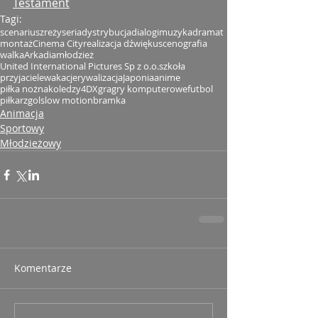
Testament
Tagi:
scenariusz
reżyseria
dystrybucja
dialogi
muzyka
dramat
montaż
Cinema City
realizacja dźwięku
scenografia
walka
Arkadia
młodzież
United International Pictures Sp z o.o.
szkoła
przyjaciele
wakacje
rywalizacja
Japonia
anime
piłka nożna
koledzy
4DX
gra
gry komputerowe
futbol
piłkarz
gol
slow motion
bramka
Animacja
Sportowy
Młodzieżowy
Komentarze