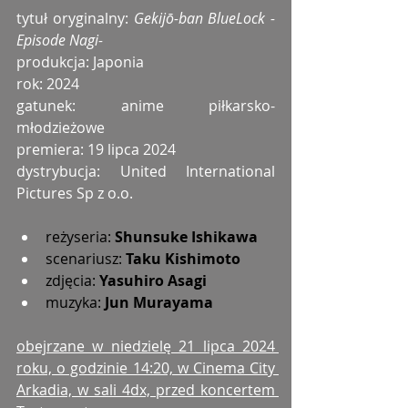
tytuł oryginalny: 
Gekijō-ban BlueLock -
Episode Nagi-
produkcja: Japonia
rok: 2024
gatunek: anime piłkarsko-
młodzieżowe
premiera: 19 lipca 2024
dystrybucja: United International 
Pictures Sp z o.o.
reżyseria: 
Shunsuke Ishikawa
scenariusz: 
Taku Kishimoto
zdjęcia: 
Yasuhiro Asagi
muzyka: 
Jun Murayama
obejrzane w niedzielę 21 lipca 2024 
roku, o godzinie 14:20, w Cinema City 
Arkadia, w sali 4dx, przed koncertem 