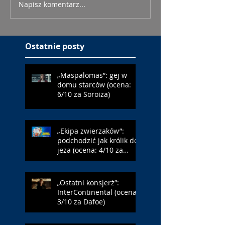
Napisz komentarz...
Ostatnie posty
„Maspalomas”: gej w
domu starców (ocena:
6/10 za Soroiza)
„Ekipa zwierzaków”:
podchodzić jak królik do
jeża (ocena: 4/10 za
Farmazona)
„Ostatni konsjerż”:
InterContinental (ocena:
3/10 za Dafoe)