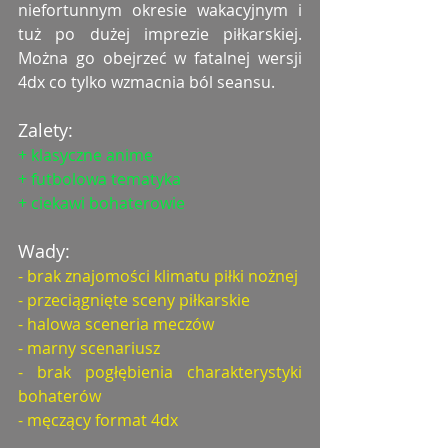
niefortunnym okresie wakacyjnym i 
tuż po dużej imprezie piłkarskiej. 
Można go obejrzeć w fatalnej wersji 
4dx co tylko wzmacnia ból seansu.
Zalety:
+ klasyczne anime
+ futbolowa tematyka
+ ciekawi bohaterowie
Wady:
- brak znajomości klimatu piłki nożnej
- przeciągnięte sceny piłkarskie
- halowa sceneria meczów
- marny scenariusz
- brak pogłębienia charakterystyki 
bohaterów
- męczący format 4dx