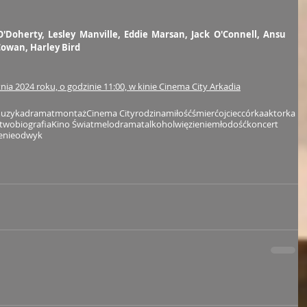
'Doherty, Lesley Manville, Eddie Marsan, Jack O'Connell, Ansu 
Cowan, Harley Bird
nia 2024 roku, o godzinie 11:00, w kinie Cinema City Arkadia
uzyka
dramat
montaż
Cinema City
rodzina
miłość
śmierć
ojciec
córka
aktorka
stwo
biografia
Kino Świat
melodramat
alkohol
więzienie
młodość
koncert
enie
odwyk