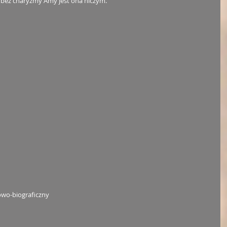
e bez charyzmy Amy jest ona niczym.
wo-biograficzny