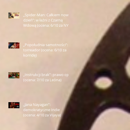
„Spider-Man: Całkiem nowy
dzień”: w łaźni z Czarną
Wdową (ocena: 6/10 za NY)
„Popołudnia samotności”:
torreador (ocena: 6/10 za
korridę)
„Instrukcji brak”: prawo ojca
(ocena: 7/10 za Leóna)
„Jana Nayagan”:
demokratyczne Indie
(ocena: 4/10 za Vijaya)