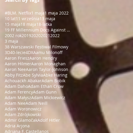
#BLM
. Netflix
1 maja
1 maja 2022
10 lat
11 września
13 maja
15 maja
18 maja
18-latka
19 FF Millennium Docs Against Gravity!
2002 rok
2019
2020
2021
2022
3 maja
38 Warszawski Festiwal Filmowy
3D
40-lecie
4DX
Aamu Milonoff
Aaron Friesz
Aaron Hendry
Aaron Hilmer
Aaron Monaghan
Aaron Nee
Aaron Taylor-Johnson
Abby Fitz
Abe Sylvia
Abke Haring
Achouackh Abakar
Adam Bobik
Adam Daho
Adam Ethan Crow
Adam Ferency
Adam Gunn
Adam Małysz
Adam Mickiewicz
Adam Nee
Adam Neill
Adam Woronowicz
Adam Zdrójkowski
Admir Glamočak
Adolf Hitler
Adria Arjona
Adriana F. Castellanos