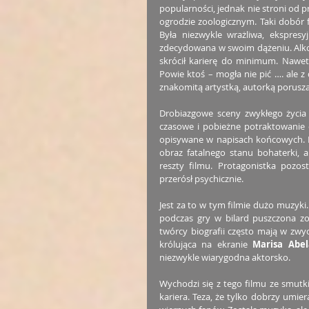
popularności, jednak nie stroni od 
ogrodzie zoologicznym. Taki dobór 
Była niezwykle wrażliwa, ekspres
zdecydowana w swoim dążeniu. Alkoh
skrócił karierę do minimum. Nawet
Powie ktoś – mogła nie pić …. ale z
znakomitą artystką, autorką porusz
Drobiazgowe sceny zwykłego życia 
czasowe i pobieżne potraktowanie o
opisywane w napisach końcowych. M
obraz fatalnego stanu bohaterki, 
reszty filmu. Protagonistka pozos
przerósł psychicznie.
Jest za to w tym filmie dużo muzyk
podczas gry w bilard puszczona zo
twórcy biografii często mają w zw
królująca na ekranie 
Marisa Abel
niezwykle wiarygodna aktorsko.
Wychodzi się z tego filmu ze smutk
kariera. Teza, że tylko dobrzy umier