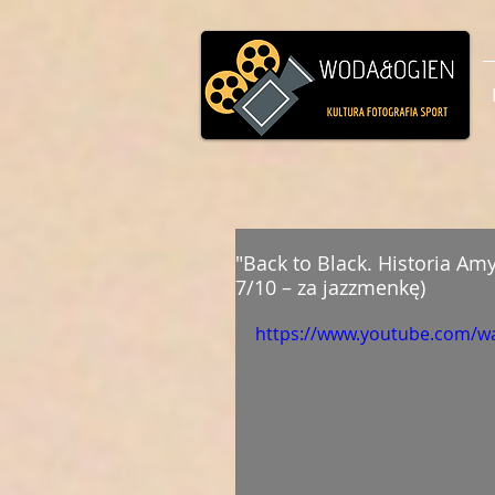
"Back to Black. Historia A
7/10 – za jazzmenkę)
https://www.youtube.com/w