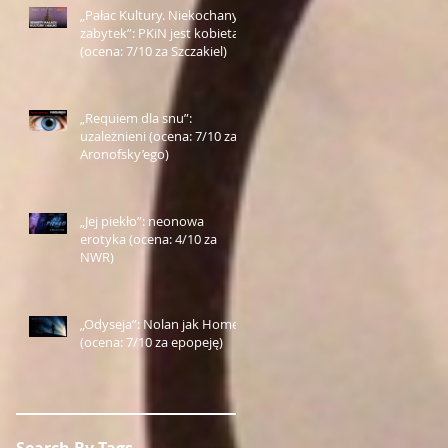
„Pałac Kultury. Niekochany
zabytek”: PKiN jest kobietą
(ocena: 7/10 za Szczakiel)
„Requiem dla snu”:
uzależnieni (ocena: 7/10 za
Aronofsky’ego)
„Jej piekło”: neonowa
erotyka (ocena: 4/10 za
NWR)
„Odyseja”: Nolan jak Homer
(ocena: 7/10 za epopeję)
Search By Tags