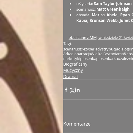
reżyseria: 
Sam Taylor-Johnson
scenariusz: 
Matt Greenhalgh
obsada: 
Marisa Abela, Ryan O
Kabia, Bronson Webb, Juliet 
obejrzane z MM, w niedzielę 21 kwiet
Tagi:
scenariusz
reżyseria
dystrybucja
dialogi
m
Arkadia
narracja
Wielka Brytania
małżeń
narkotyki
piosenka
piosenkarka
uzależni
Biograficzny
Muzyczny
Dramat
Komentarze