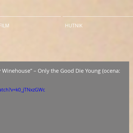
FILM
HUTNIK
my Winehouse” – Only the Good Die Young (ocena:
atch?v=k0_jTNxzGWc