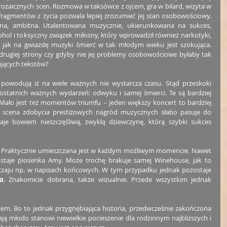
prozaicznych scen. Rozmowa w taksówce z ojcem, gra w bilard, wizyta w 
fragmentów z życia pozwala lepiej zrozumieć jej stan osobowościowy. 
yjna, ambitna. Utalentowana muzycznie, ukierunkowana na sukces, 
ol i toksyczny związek miłosny, który wprowadził również narkotyki, 
 jak na gwiazdę muzyki śmierć w tak młodym wieku jest szokująca. 
 drugiej strony czy gdyby nie jej problemy osobowościowe byłaby tak 
ających tekstów?
powodują iż na wiele ważnych nie wystarcza czasu. Stąd przeskoki 
statnich ważnych wydarzeń: odwyku i samej śmierci. Te są bardziej 
ało jest też momentów triumfu – jeden większy koncert to bardziej 
a scena zdobycia prestiżowych nagród muzycznych słabo pasuje do 
taje bowiem nieszczęśliwą, zwykłą dziewczynę, którą szybki sukces 
i. Praktycznie umieszczana jest w każdym możliwym momencie. Nawet 
staje piosenka Amy. Może trochę brakuje samej Winehouse, jak to 
yczaju np. w napisach końcowych. W tym przypadku jednak pozostaje 
a
. Znakomicie dobrana, także wizualnie. Przede wszystkim jednak 
iem. Bo to jednak przygnębiająca historia, przedwcześnie zakończona 
ają młodo stanowi niewielkie pocieszenie dla rodzinnym najbliższych i 