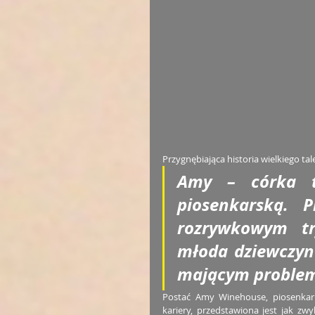
Przygnębiająca historia wielkiego t
Amy – córka ta
piosenkarską. 
rozrywkowym try
młoda dziewczyna
mającym problem
Postać Amy Winehouse, piosenkarki
kariery, przedstawiona jest jak zwy