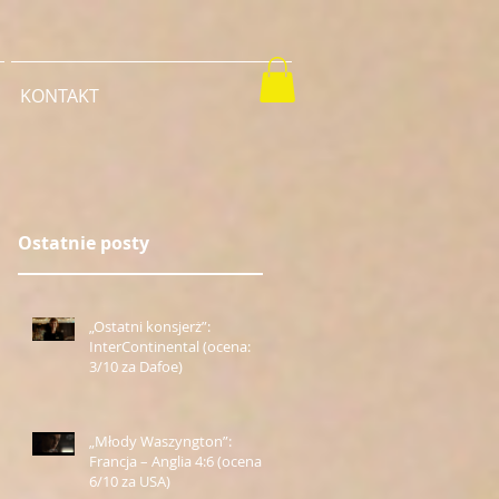
KONTAKT
Ostatnie posty
„Ostatni konsjerż”:
InterContinental (ocena:
3/10 za Dafoe)
„Młody Waszyngton”:
Francja – Anglia 4:6 (ocena:
6/10 za USA)