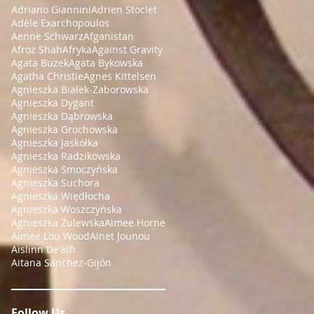
Adriano Giannini
Adrien Stoclet
Adèle Exarchopoulos
Aenne Schwarz
Afganistan
Afroz Shah
Afryka
Against Gravity
Agata Buzek
Agata Bykowska
Agatha Christie
Agnes Kittelsen
Agnieszka Białek-Zaborowska
Agnieszka Dygant
Agnieszka Dąbrowska
Agnieszka Grochowska
Agnieszka Jaskółka
Agnieszka Radzikowska
Agnieszka Smoczyńska
Agnieszka Suchora
Agnieszka Więdłocha
Agnieszka Woszczyńska
Agnieszka Żulewska
Aimee Horne
Aimee Lou Wood
Ainet Jounou
Aislinn De'ath
Aitana Sánchez-Gijón
Follow Us