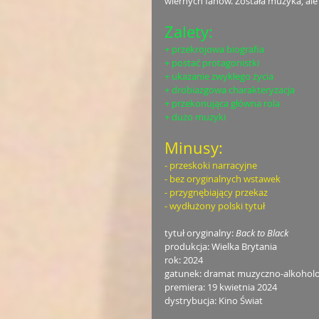
wiernych fanów. Została muzyka, al
Zalety:
+ przekrojowa biografia
+ postać protagonistki
+ ukazanie zwykłego życia
+ drobiazgowa charakteryzacja
+ przekonująca główna rola
+ dużo muzyki
Minusy:
- przeskoki narracyjne
- bez oryginalnych wstawek
- przygnębiający przekaz
- wydłużony polski tytuł
tytuł oryginalny: 
Back to Black
produkcja: Wielka Brytania
rok: 2024
gatunek: dramat muzyczno-alkoholo
premiera: 19 kwietnia 2024
dystrybucja: Kino Świat