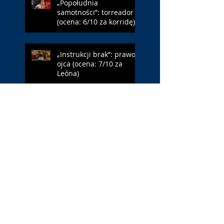
„Popołudnia
samotności”: torreador
(ocena: 6/10 za korridę)
„Instrukcji brak”: prawo
ojca (ocena: 7/10 za
Leóna)
„Jana Nayagan”:
demokratyczne Indie
(ocena: 4/10 za Vijaya)
„Pałac Kultury.
Niekochany zabytek”:
PKiN jest kobietą (ocena:
7/10 za Szczakiel)
„Requiem dla snu”:
uzależnieni (ocena: 7/10