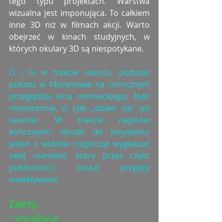
tego typu projektach. Warstwa 
wizualna jest imponująca. To całkiem 
inne 3D niż w filmach akcji. Warto 
obejrzeć w kinach studyjnych, w 
których okulary 3D są niespotykane.
O i le w trakcie seansu, podczas 
pokazu w Muranowie na corocznym 
przeglądzie kina niemieckiego, było 
monotonnie, o tyle „działo się” po 
seansie. W trakcie napisów 
końcowych, doszło do incydentu: 
jeden z widzów rozpoczął wygłaszać 
swój manifest, który przez część 
publiczności został przyjęty 
inwektywami.
Zalety:
+ wizualizacje