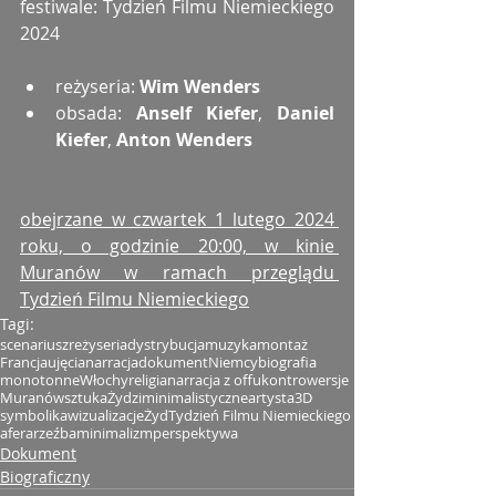
festiwale: Tydzień Filmu Niemieckiego 
2024
reżyseria: 
Wim Wenders
obsada: 
Anself Kiefer
, 
Daniel 
Kiefer
, 
Anton Wenders
obejrzane w czwartek 1 lutego 2024 
roku, o godzinie 20:00, w kinie 
Muranów w ramach przeglądu 
Tydzień Filmu Niemieckiego
Tagi:
scenariusz
reżyseria
dystrybucja
muzyka
montaż
Francja
ujęcia
narracja
dokument
Niemcy
biografia
monotonne
Włochy
religia
narracja z offu
kontrowersje
Muranów
sztuka
Żydzi
minimalistyczne
artysta
3D
symbolika
wizualizacje
Żyd
Tydzień Filmu Niemieckiego
afera
rzeźba
minimalizm
perspektywa
Dokument
Biograficzny