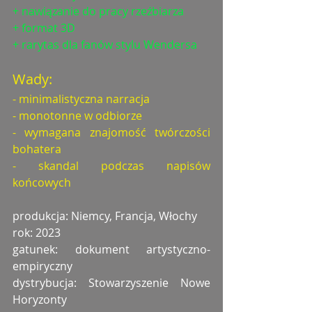
+ nawiązanie do pracy rzeźbiarza
+ format 3D
+ rarytas dla fanów stylu Wendersa
Wady:
- minimalistyczna narracja
- monotonne w odbiorze
- wymagana znajomość twórczości 
bohatera
- skandal podczas napisów 
końcowych
produkcja: Niemcy, Francja, Włochy
rok: 2023
gatunek: dokument artystyczno-
empiryczny
dystrybucja: Stowarzyszenie Nowe 
Horyzonty