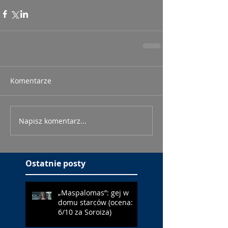
Komentarze
Napisz komentarz...
Ostatnie posty
„Maspalomas”: gej w
domu starców (ocena:
6/10 za Soroiza)