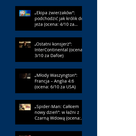
„Ekipa zwierzaków”:
podchodzić jak królik do
jeża (ocena: 4/10 za
Farmazona)
„Ostatni konsjerż”:
InterContinental (ocena:
3/10 za Dafoe)
„Młody Waszyngton”:
Francja – Anglia 4:6
(ocena: 6/10 za USA)
„Spider-Man: Całkiem
nowy dzień”: w łaźni z
Czarną Wdową (ocena:
6/10 za NY)