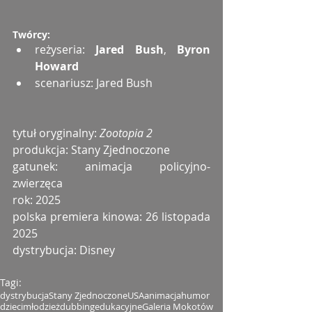
Twórcy:
reżyseria: 
Jared Bush
, 
Byron 
Howard
scenariusz: Jared Bush
tytuł oryginalny: 
Zootopia 2
produkcja: Stany Zjednoczone
gatunek: animacja policyjno-
zwierzęca
rok: 2025
polska premiera kinowa: 26 listopada 
2025
dystrybucja: Disney
Tagi:
dystrybucja
Stany Zjednoczone
USA
animacja
humor
dzieci
młodzież
dubbing
edukacyjne
Galeria Mokotów