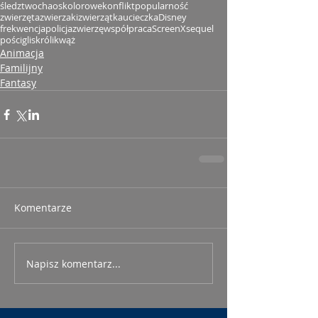
śledztwo
chaos
kolorowe
konflikt
popularność
zwierzęta
zwierzaki
zwierzątka
ucieczka
Disney
frekwencja
policja
zwierzę
współpraca
ScreenX
sequel
pościg
lis
królik
wąż
Animacja
Familijny
Fantasy
Komentarze
Napisz komentarz...