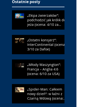
Ostatnie posty
„Ekipa zwierzaków”:
podchodzić jak królik do
jeża (ocena: 4/10 za
Farmazona)
„Ostatni konsjerż”:
InterContinental (ocena:
3/10 za Dafoe)
„Młody Waszyngton”:
Francja – Anglia 4:6
(ocena: 6/10 za USA)
„Spider-Man: Całkiem
nowy dzień”: w łaźni z
Czarną Wdową (ocena:
6/10 za NY)