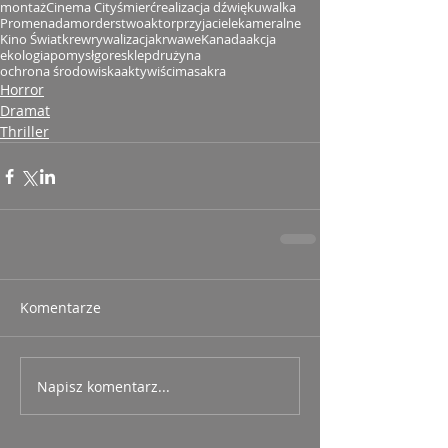
montaż
Cinema City
śmierć
realizacja dźwięku
walka
Promenada
morderstwo
aktor
przyjaciele
kameralne
Kino Świat
krew
rywalizacja
krwawe
Kanada
akcja
ekologia
pomysł
gore
sklep
drużyna
ochrona środowiska
aktywiści
masakra
Horror
Dramat
Thriller
Komentarze
Napisz komentarz...