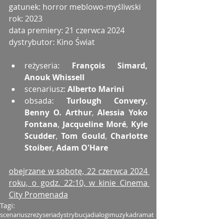
gatunek: horror meblowo-myśliwski
rok: 2023
data premiery: 21 czerwca 2024
dystrybutor: Kino Świat
reżyseria: 
François Simard, 
Anouk Whissell
scenariusz: 
Alberto Marini
obsada: 
Turlough Convery
, 
Benny O. Arthur
, 
Alessia Yoko 
Fontana
, 
Jacqueline Moré
, 
Kyle 
Scudder
, 
Tom Gould
, 
Charlotte 
Stoiber
, 
Adam O'Hare
obejrzane w sobotę, 22 czerwca 2024 
roku, o godz. 22:10, w kinie Cinema 
City Promenada
Tagi:
scenariusz
reżyseria
dystrybucja
dialogi
muzyka
dramat