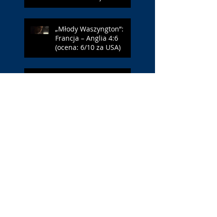
„Młody Waszyngton”:
Francja – Anglia 4:6
(ocena: 6/10 za USA)
„Spider-Man: Całkiem
nowy dzień”: w łaźni z
Czarną Wdową (ocena:
6/10 za NY)
„Popołudnia
samotności”: torreador
(ocena: 6/10 za korridę)
„Instrukcji brak”: prawo
ojca (ocena: 7/10 za
Leóna)