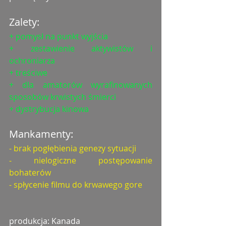
Zalety:
+ pomysł na punkt wyjścia
+ zestawienie aktywistów i 
ochroniarza
+ treściwe
+ dla amatorów wyrafinowanych 
sposobów krwistych śmierci
+ dystrybucja kinowa
Mankamenty:
- brak pogłębienia genezy sytuacji
- nielogiczne postępowanie 
bohaterów
- spłycenie filmu do krwawego gore
produkcja: Kanada