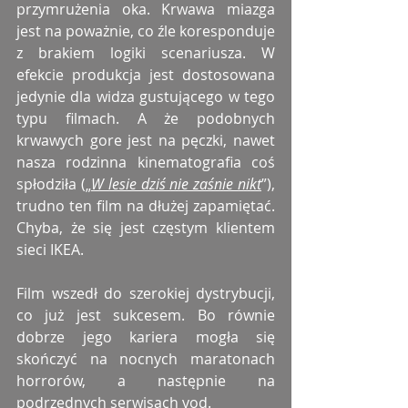
przymrużenia oka. Krwawa miazga 
jest na poważnie, co źle koresponduje 
z brakiem logiki scenariusza. W 
efekcie produkcja jest dostosowana 
jedynie dla widza gustującego w tego 
typu filmach. A że podobnych 
krwawych gore jest na pęczki, nawet 
nasza rodzinna kinematografia coś 
spłodziła („
W lesie dziś nie zaśnie nikt
”), 
trudno ten film na dłużej zapamiętać. 
Chyba, że się jest częstym klientem 
sieci IKEA.
Film wszedł do szerokiej dystrybucji, 
co już jest sukcesem. Bo równie 
dobrze jego kariera mogła się 
skończyć na nocnych maratonach 
horrorów, a następnie na 
podrzędnych serwisach vod.