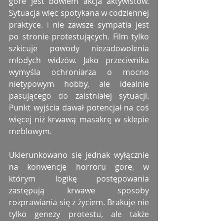
gore jest bowiem akcja aktywistów. 
Sytuacja więc spotykana w codziennej 
praktyce. I nie zawsze sympatia jest 
po stronie protestujących. Film tylko 
szkicuje powody niezadowolenia 
młodych widzów. Jako przeciwnika 
wymyśla ochroniarza o mocno 
nietypowym hobby, ale idealnie 
pasującego do zaistniałej sytuacji. 
Punkt wyjścia dawał potencjał na coś 
więcej niż krwawą masakrę w sklepie 
meblowym.
Ukierunkowano się jednak wyłącznie 
na konwencję horroru gore, w 
którym logikę postępowania 
zastępują krwawe sposoby 
rozprawiania się z życiem. Brakuje nie 
tylko genezy protestu, ale także 