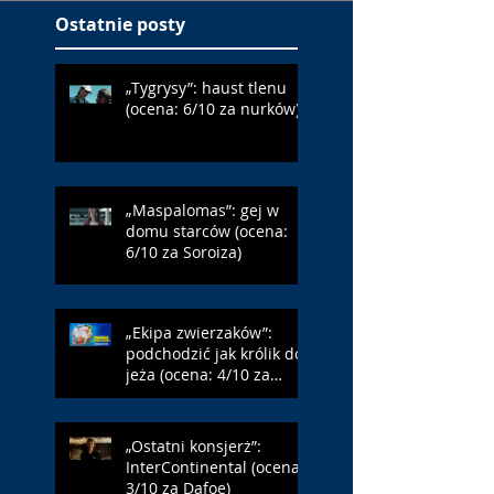
Ostatnie posty
„Tygrysy”: haust tlenu
(ocena: 6/10 za nurków)
„Maspalomas”: gej w
domu starców (ocena:
6/10 za Soroiza)
„Ekipa zwierzaków”:
podchodzić jak królik do
jeża (ocena: 4/10 za
Farmazona)
„Ostatni konsjerż”:
InterContinental (ocena:
3/10 za Dafoe)