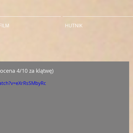
FILM
HUTNIK
ocena 4/10 za klątwę)
atch?v=eXrRsSMbyRc