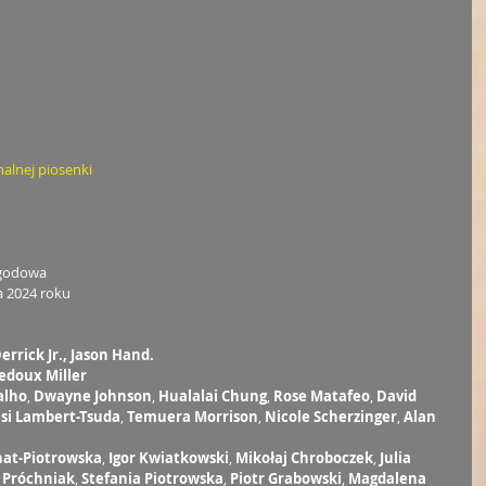
nalnej piosenki
ygodowa
a 2024 roku
errick Jr., Jason Hand.
edoux Miller
alho
, 
Dwayne Johnson
, 
Hualalai Chung
, 
Rose Matafeo
, 
David 
si Lambert-Tsuda
, 
Temuera Morrison
, 
Nicole Scherzinger
, 
Alan 
at-Piotrowska
, 
Igor Kwiatkowski
, 
Mikołaj Chroboczek
, 
Julia 
 Próchniak
, 
Stefania Piotrowska
, 
Piotr Grabowski
, 
Magdalena 