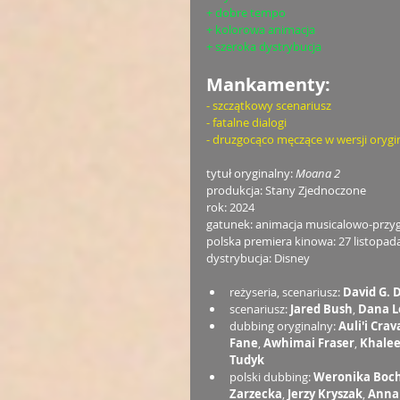
+ dobre tempo
+ kolorowa animacja
+ szeroka dystrybucja
Mankamenty:
- szczątkowy scenariusz
- fatalne dialogi
- druzgocąco męczące w wersji orygi
tytuł oryginalny: 
Moana 2
produkcja: Stany Zjednoczone
rok: 2024
gatunek: animacja musicalowo-prz
polska premiera kinowa: 27 listopad
dystrybucja: Disney
reżyseria, scenariusz: 
David G. D
scenariusz: 
Jared Bush
, 
Dana L
dubbing oryginalny: 
Auli'i Crav
Fane
, 
Awhimai Fraser
, 
Khalee
Tudyk
polski dubbing: 
Weronika Boch
Zarzecka
, 
Jerzy Kryszak
, 
Anna