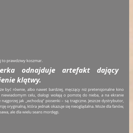
ej to prawdziwy koszmar.
erka odnajduje artefakt dający 
ienie klątwy.
e być równie, albo nawet bardziej, męczący niż pretensjonalne kino 
 niewiadomym celu, dialogi wołają o pomstę do nieba, a na ekranie 
 najgorzej jak „wchodzą” piosenki – są tragiczne. Jeszcze dystrybutor, 
ję oryginalną, która jednak okazuje się nieoglądalna. Może dla fanów, 
bawa, ale dla wielu seans mordęgi.