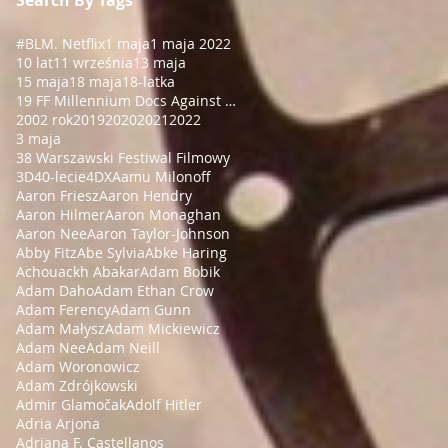
#BLM
. Netflix
1 maja
1 maja 2022
10 lat
11 września
13 maja
15 maja
18 maja
18-latka
19 FF Millennium Docs Against Gravity!
2002 rok
2019
2020
2021
2022
3 maja
38 Warszawski Festiwal Filmowy
3D
40-lecie
4DX
Aamu Milonoff
Aaron Friesz
Aaron Hendry
Aaron Hilmer
Aaron Monaghan
Aaron Nee
Aaron Taylor-Johnson
Abby Fitz
Abe Sylvia
Abke Haring
Achouackh Abakar
Adam Bobik
Adam Daho
Adam Ethan Crow
Adam Ferency
Adam Gunn
Adam Małysz
Adam Mickiewicz
Adam Nee
Adam Neill
Adam Woronowicz
Adam Zdrójkowski
Admir Glamočak
Adolf Hitler
Adria Arjona
Adriana F. Castellanos