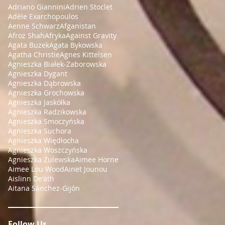
Adriano Giannini
Adrien Stoclet
Adèle Exarchopoulos
Aenne Schwarz
Afganistan
Afroz Shah
Afryka
Against Gravity
Agata Buzek
Agata Bykowska
Agatha Christie
Agnes Kittelsen
Agnieszka Białek-Zaborowska
Agnieszka Dygant
Agnieszka Dąbrowska
Agnieszka Grochowska
Agnieszka Jaskółka
Agnieszka Radzikowska
Agnieszka Smoczyńska
Agnieszka Suchora
Agnieszka Więdłocha
Agnieszka Woszczyńska
Agnieszka Żulewska
Aimee Horne
Aimee Lou Wood
Ainet Jounou
Aislinn De'ath
Aitana Sánchez-Gijón
Follow Us