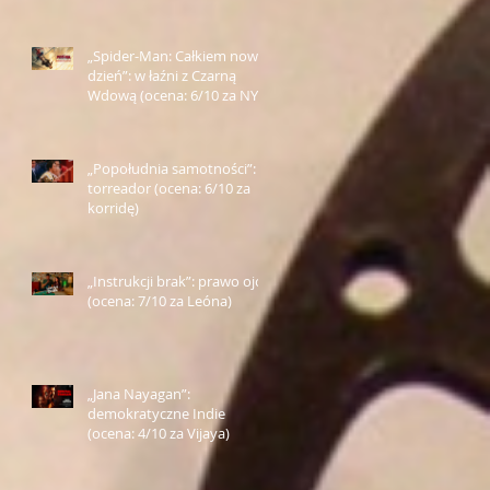
„Spider-Man: Całkiem nowy
dzień”: w łaźni z Czarną
Wdową (ocena: 6/10 za NY)
„Popołudnia samotności”:
torreador (ocena: 6/10 za
korridę)
„Instrukcji brak”: prawo ojca
(ocena: 7/10 za Leóna)
„Jana Nayagan”:
demokratyczne Indie
(ocena: 4/10 za Vijaya)