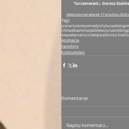
Turczeniewic
z, 
Dorota Staliń
obejrzane we wtorek 17 grudnia 2024 r
Tagi:
scenariusz
reżyseria
dystrybucja
dialogi
m
USA
walka
animacja
dziewczyna
dubbing
sequel
dynamiczne
klątwa
Dorota Staliń
Animacja
Familijny
Kostiumowy
Komentarze
Napisz komentarz...