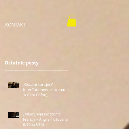
KONTAKT
Ostatnie posty
„Ostatni konsjerż”:
InterContinental (ocena:
3/10 za Dafoe)
„Młody Waszyngton”:
Francja – Anglia 4:6 (ocena:
6/10 za USA)