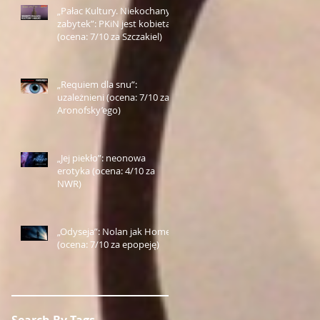
„Pałac Kultury. Niekochany
zabytek”: PKiN jest kobietą
(ocena: 7/10 za Szczakiel)
„Requiem dla snu”:
uzależnieni (ocena: 7/10 za
Aronofsky’ego)
„Jej piekło”: neonowa
erotyka (ocena: 4/10 za
NWR)
„Odyseja”: Nolan jak Homer
(ocena: 7/10 za epopeję)
Search By Tags