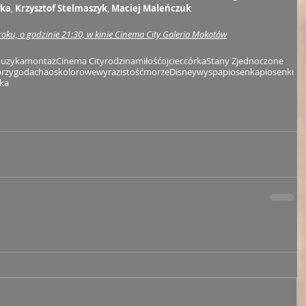
ska
, 
Krzysztof Stelmaszyk
, 
Maciej Maleńczuk
oku, o godzinie 21:30, w kinie Cinema City Galeria Mokotów
uzyka
montaż
Cinema City
rodzina
miłość
ojciec
córka
Stany Zjednoczone
przygoda
chaos
kolorowe
wyrazistość
morze
Disney
wyspa
piosenka
piosenki
ska