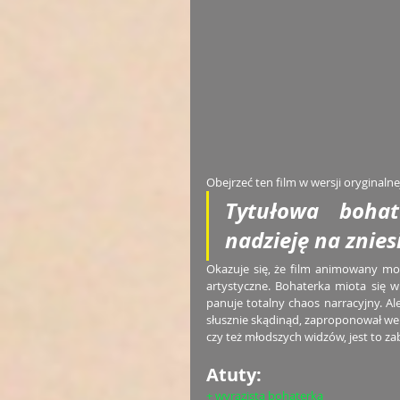
Obejrzeć ten film w wersji oryginaln
Tytułowa bohat
nadzieję na znies
Okazuje się, że film animowany moż
artystyczne. Bohaterka miota się w
panuje totalny chaos narracyjny. Ale
słusznie skądinąd, zaproponował wers
czy też młodszych widzów, jest to za
Atuty:
+ wyrazista bohaterka