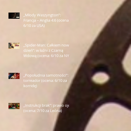
„Młody Waszyngton”:
Francja – Anglia 4:6 (ocena:
6/10 za USA)
„Spider-Man: Całkiem nowy
dzień”: w łaźni z Czarną
Wdową (ocena: 6/10 za NY)
„Popołudnia samotności”:
torreador (ocena: 6/10 za
korridę)
„Instrukcji brak”: prawo ojca
(ocena: 7/10 za Leóna)