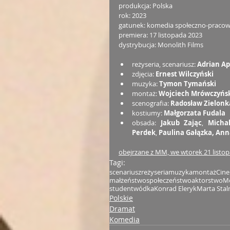
produkcja: Polska
rok: 2023
gatunek: komedia społeczno-pracown
premiera: 17 listopada 2023
dystrybucja: Monolith Films
reżyseria, scenariusz: 
Adrian A
zdjęcia: 
Ernest Wilczyński
muzyka: 
Tymon Tymański
montaż: 
Wojciech Mrówczyńs
scenografia: 
Radosław Zielonk
kostiumy: 
Małgorzata Fudala
obsada: 
Jakub Zając
, 
Micha
Perdek
, 
Paulina Gałązka, Ann
obejrzane z MM, we wtorek 21 listop
Tagi:
scenariusz
reżyseria
muzyka
montaż
Cine
małżeństwo
społeczeństwo
aktorstwo
Mo
student
wódka
Konrad Eleryk
Marta Stal
Polskie
Dramat
Komedia