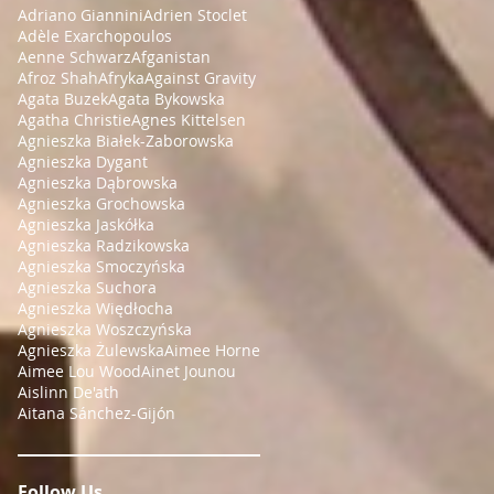
Adriano Giannini
Adrien Stoclet
Adèle Exarchopoulos
Aenne Schwarz
Afganistan
Afroz Shah
Afryka
Against Gravity
Agata Buzek
Agata Bykowska
Agatha Christie
Agnes Kittelsen
Agnieszka Białek-Zaborowska
Agnieszka Dygant
Agnieszka Dąbrowska
Agnieszka Grochowska
Agnieszka Jaskółka
Agnieszka Radzikowska
Agnieszka Smoczyńska
Agnieszka Suchora
Agnieszka Więdłocha
Agnieszka Woszczyńska
Agnieszka Żulewska
Aimee Horne
Aimee Lou Wood
Ainet Jounou
Aislinn De'ath
Aitana Sánchez-Gijón
Follow Us