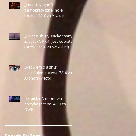
„Jana Nayagan”:
demokratyczne Indie
(ocena: 4/10 za Vijaya)
„Pałac Kultury. Niekochany
zabytek”: PKiN jest kobietą
(ocena: 7/10 za Szczakiel)
„Requiem dla snu”:
uzależnieni (ocena: 7/10 za
Aronofsky’ego)
„Jej piekło”: neonowa
erotyka (ocena: 4/10 za
NWR)
Search By Tags