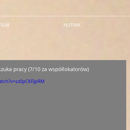
FILM
HUTNIK
szuka pracy (7/10 za współlokatorów)
atch?v=sz0pCKFJpRM