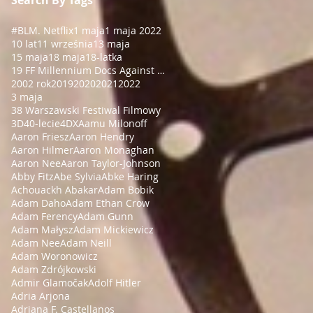
#BLM
. Netflix
1 maja
1 maja 2022
10 lat
11 września
13 maja
15 maja
18 maja
18-latka
19 FF Millennium Docs Against Gravity!
2002 rok
2019
2020
2021
2022
3 maja
38 Warszawski Festiwal Filmowy
3D
40-lecie
4DX
Aamu Milonoff
Aaron Friesz
Aaron Hendry
Aaron Hilmer
Aaron Monaghan
Aaron Nee
Aaron Taylor-Johnson
Abby Fitz
Abe Sylvia
Abke Haring
Achouackh Abakar
Adam Bobik
Adam Daho
Adam Ethan Crow
Adam Ferency
Adam Gunn
Adam Małysz
Adam Mickiewicz
Adam Nee
Adam Neill
Adam Woronowicz
Adam Zdrójkowski
Admir Glamočak
Adolf Hitler
Adria Arjona
Adriana F. Castellanos