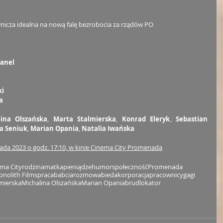
icza idealna na nową falę bezrobocia za rządów PO 
panel
ki
a
lina Olszańska
, 
Marta Stalmierska
, 
Konrad Eleryk
, 
Sebastian 
a Seniuk
, 
Marian Opania
, 
Natalia Iwańska
ada 2023 o godz. 17:10, w kinie Cinema City Promenada
ma City
rodzina
matka
pieniądze
humor
społeczność
Promenada
nolith Films
praca
babcia
rozmowa
bieda
korporacja
pracownicy
gagi
mierska
Michalina Olszańska
Marian Opania
brud
lokator