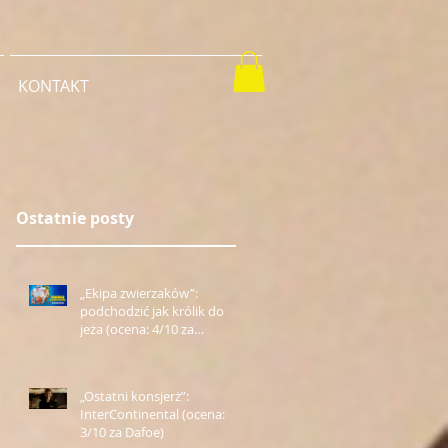
KONTAKT
Ostatnie posty
„Ekipa zwierzaków”:
podchodzić jak królik do
jeża (ocena: 4/10 za
Farmazona)
„Ostatni konsjerż”:
InterContinental (ocena:
3/10 za Dafoe)