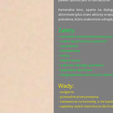
pewien sposób jest to tłumaczone. 
Kameralne kino, oparte na dialog
aktorstwie (plus znani aktorzy w epi
pokolenia, które znakomicie odnajdu
Zalety:
+ tematyka szukania pierwszej pracy
+ trafne spostrzeżenia społeczne
+ wyrazistość
+ bohaterowie
+ teksty
+ dobre tempo
+ trafia do młodego pokolenia
+ poprawne aktorstwo
+ drugoplanowe role znanych aktor
Wady:
- wulgarne
- przesadne przerysowania
- nastawione na komedię, a nie każd
- wątpliwy wybór bezrobocia dla fina