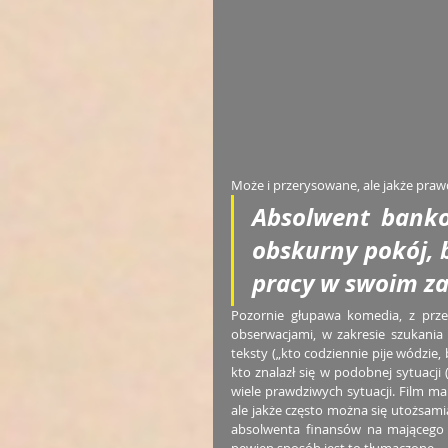
Może i przerysowane, ale jakże prawd
Absolwent banko
obskurny pokój, b
pracy w swoim za
Pozornie głupawa komedia, z prze
obserwacjami, w zakresie szukania
teksty („kto codziennie pije wódzie,
kto znalazł się w podobnej sytuacji
wiele prawdziwych sytuacji. Film m
ale jakże często można się utożsami
absolwenta finansów na mającego p