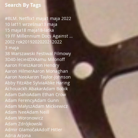
Search By Tags
#BLM
. Netflix
1 maja
1 maja 2022
10 lat
11 września
13 maja
15 maja
18 maja
18-latka
19 FF Millennium Docs Against Gravity!
2002 rok
2019
2020
2021
2022
3 maja
38 Warszawski Festiwal Filmowy
3D
40-lecie
4DX
Aamu Milonoff
Aaron Friesz
Aaron Hendry
Aaron Hilmer
Aaron Monaghan
Aaron Nee
Aaron Taylor-Johnson
Abby Fitz
Abe Sylvia
Abke Haring
Achouackh Abakar
Adam Bobik
Adam Daho
Adam Ethan Crow
Adam Ferency
Adam Gunn
Adam Małysz
Adam Mickiewicz
Adam Nee
Adam Neill
Adam Woronowicz
Adam Zdrójkowski
Admir Glamočak
Adolf Hitler
Adria Arjona