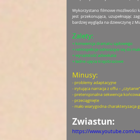
Wykorzystano filmowe możliwości kre
jest przekonująca, uzupełniając za
bardziej wygląda na dziewczynę z Mia
Zalety: 
+ konwencja dramatu sądowego
+ retrospekcje odnoszące się do ma
+ wyrazistość adwokata
+ ładne ujęcia krajobrazowe
Minusy: 
- problemy adaptacyjne
- irytująca narracja z offu – „czytanie”
- pretensjonalna sekwencja końcow
- przeciągnięte
- mało wiarygodna charakteryzacja g
Zwiastun: 
https://www.youtube.com/w