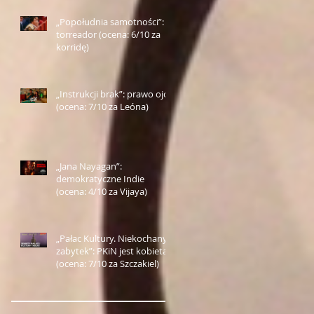
„Popołudnia samotności”:
torreador (ocena: 6/10 za
korridę)
„Instrukcji brak”: prawo ojca
(ocena: 7/10 za Leóna)
„Jana Nayagan”:
demokratyczne Indie
(ocena: 4/10 za Vijaya)
„Pałac Kultury. Niekochany
zabytek”: PKiN jest kobietą
(ocena: 7/10 za Szczakiel)