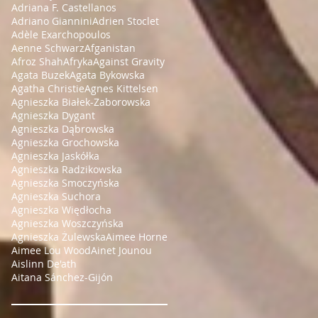
Adriana F. Castellanos
Adriano Giannini
Adrien Stoclet
Adèle Exarchopoulos
Aenne Schwarz
Afganistan
Afroz Shah
Afryka
Against Gravity
Agata Buzek
Agata Bykowska
Agatha Christie
Agnes Kittelsen
Agnieszka Białek-Zaborowska
Agnieszka Dygant
Agnieszka Dąbrowska
Agnieszka Grochowska
Agnieszka Jaskółka
Agnieszka Radzikowska
Agnieszka Smoczyńska
Agnieszka Suchora
Agnieszka Więdłocha
Agnieszka Woszczyńska
Agnieszka Żulewska
Aimee Horne
Aimee Lou Wood
Ainet Jounou
Aislinn De'ath
Aitana Sánchez-Gijón