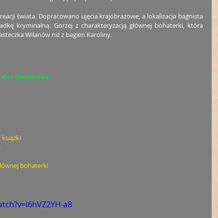
acji świata. Dopracowano ujęcia krajobrazowe, a lokalizacja bagnista 
gadkę kryminalną. Gorzej z charakteryzacją głównej bohaterki, która 
steczka Wilanów niż z bagien Karoliny. 
kabry dzieciństwa
 książki
a
łównej bohaterki
atch?v=l6hVZ2YH-a8