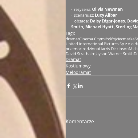
·  reżyseria: 
Olivia Newman
·  scenariusz: 
Lucy Alibar
·  obsada: 
Daisy Edgar-Jones, Davi
Smith, Michael Hyatt, Sterling Ma
Tagi:
dramat
Cinema City
miłość
ojciec
matka
S
United International Pictures Sp z o.o.
d
przemoc rodzinna
Harris Dickinson
Mich
David Strathairn
Jayson Warner Smith
Da
Dramat
Kostiumowy
Melodramat
Komentarze