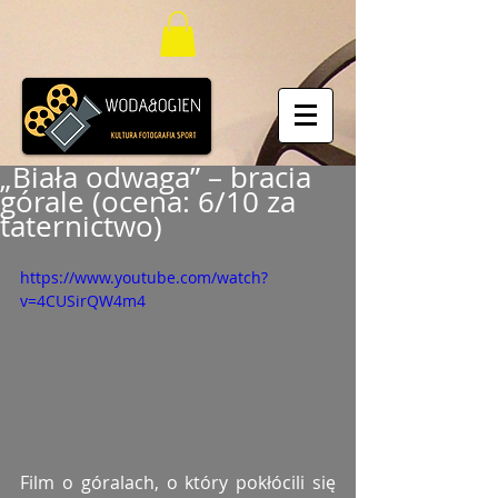
„Biała odwaga” – bracia
górale (ocena: 6/10 za
taternictwo)
https://www.youtube.com/watch?
v=4CUSirQW4m4
Film o góralach, o który pokłócili się 