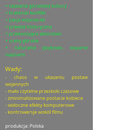
+ ukazanie góralskiej kultury
+ braterski konflikt
+ pasja wspinaczki
+ prawda historyczna
+ przekonujące aktorstwo
+ sceny górskie
+ naturalne językowo, wsparte 
napisami
Wady:
- chaos w ukazaniu postaw 
wojennych
- mało czytelne przeskoki czasowe
- zminimalizowane postacie kobiece
- widoczne efekty komputerowe
- kontrowersje wokół filmu
produkcja: Polska