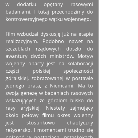
w dodatku opętany rasowymi 
badaniami. I tutaj przechodzimy do 
kontrowersyjnego wątku wojennego.
Film wzbudzał dyskusję już na etapie 
realizacyjnym. Podobno nawet na 
szczeblach rządowych doszło do 
awantury dwóch ministrów. Motyw 
wojenny oparty jest na kolaboracji 
części polskiej społeczności 
góralskiej, zobrazowanej w postawie 
jednego brata, z Niemcami. Ma to 
swoją genezę w badaniach rasowych 
wskazujących że góralom blisko do 
rasy aryjskiej. Niestety zajmujący 
około połowy filmu okres wojenny 
jest stosunkowo chaotyczny 
reżysersko. I momentami trudno się 
połapać w postaciach, przeskokach 