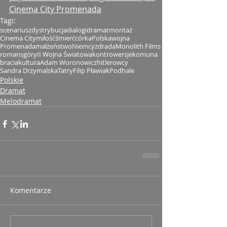
Cinema City Promenada
Tagi:
scenariusz
dystrybucja
dialogi
dramat
montaż
Cinema City
miłość
śmierć
córka
Polska
wojna
Promenada
małżeństwo
Niemcy
zdrada
Monolith Films
romans
góry
II Wojna Światowa
kontrowersje
komuna
bracia
kultura
Adam Woronowicz
hitlerowcy
Sandra Drzymalska
Tatry
Filip Pławiak
Podhale
Polskie
Dramat
Melodramat
Komentarze