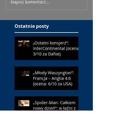
Napisz komentarz...
Ostatnie posty
„Ostatni konsjerż”:
InterContinental (ocena:
3/10 za Dafoe)
„Młody Waszyngton”:
Francja – Anglia 4:6
(ocena: 6/10 za USA)
„Spider-Man: Całkiem
nowy dzień”: w łaźni z
Czarną Wdową (ocena:
6/10 za NY)