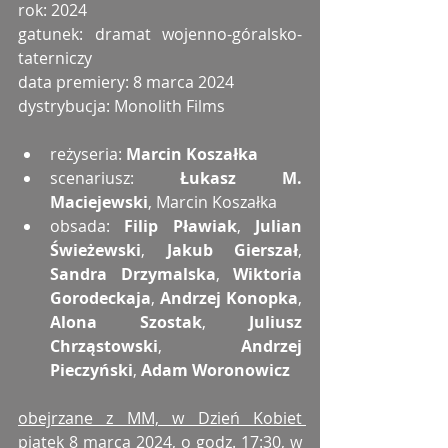
rok: 2024
gatunek: dramat wojenno-góralsko-
taterniczy
data premiery: 8 marca 2024
dystrybucja: Monolith Films
reżyseria: 
Marcin Koszałka
scenariusz: 
Łukasz M. 
Maciejewski
, Marcin Koszałka
obsada: 
Filip Pławiak
, 
Julian 
Świeżewski
, 
Jakub Gierszał
, 
Sandra Drzymalska
, 
Wiktoria 
Gorodeckaja
, 
Andrzej Konopka
, 
Alona Szostak
, 
Juliusz 
Chrząstowski
, 
Andrzej 
Pieczyński
, 
Adam Woronowicz
obejrzane z MM, w Dzień Kobiet 
piątek 8 marca 2024, o godz. 17:30, w 