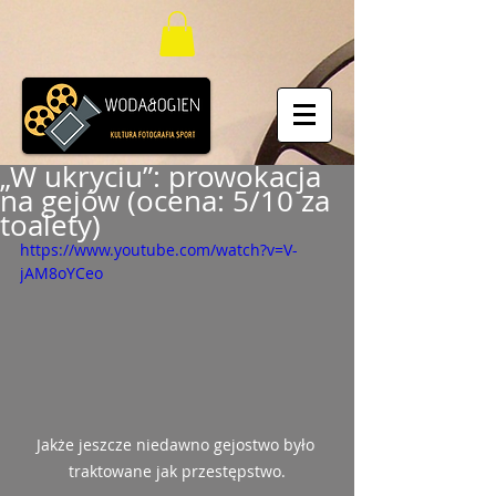
„W ukryciu”: prowokacja
na gejów (ocena: 5/10 za
toalety)
https://www.youtube.com/watch?v=V-
jAM8oYCeo
Jakże jeszcze niedawno gejostwo było 
traktowane jak przestępstwo.