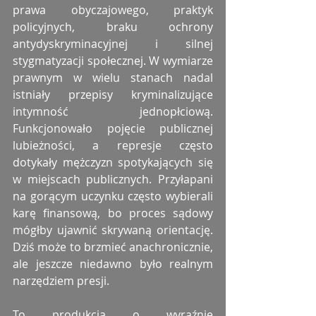
prawa obyczajowego, praktyk 
policyjnych, braku ochrony 
antydyskryminacyjnej i silnej 
stygmatyzacji społecznej. W wymiarze 
prawnym w wielu stanach nadal 
istniały przepisy kryminalizujące 
intymność jednopłciową. 
Funkcjonowało pojęcie publicznej 
lubieżności, a represje często 
dotykały mężczyzn spotykających się 
w miejscach publicznych. Przyłapani 
na gorącym uczynku często wybierali 
karę finansową, bo proces sądowy 
mógłby ujawnić skrywaną orientację. 
Dziś może to brzmieć anachronicznie, 
ale jeszcze niedawno było realnym 
narzędziem presji.
To produkcja o wyraźnie 