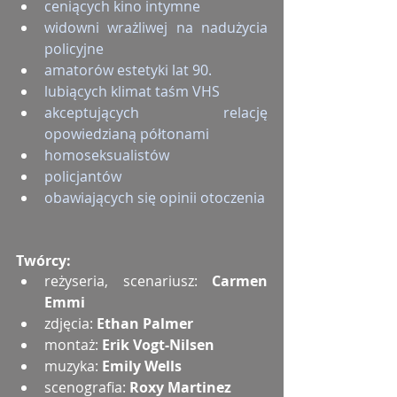
ceniących kino intymne
widowni wrażliwej na nadużycia 
policyjne
amatorów estetyki lat 90.
lubiących klimat taśm VHS
akceptujących relację 
opowiedzianą półtonami
homoseksualistów
policjantów
obawiających się opinii otoczenia
Twórcy:
reżyseria, scenariusz: 
Carmen 
Emmi
zdjęcia: 
Ethan Palmer
montaż: 
Erik Vogt-Nilsen
muzyka: 
Emily Wells
scenografia: 
Roxy Martinez