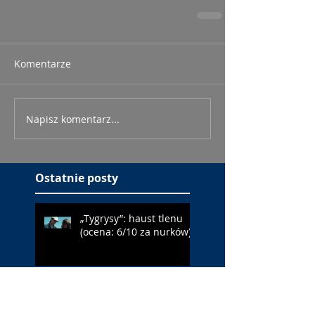
Komentarze
Napisz komentarz...
Ostatnie posty
„Tygrysy”: haust tlenu
(ocena: 6/10 za nurków)
„Maspalomas”: gej w
domu starców (ocena: