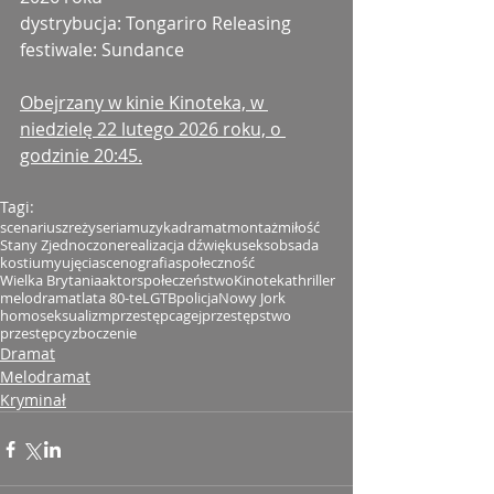
dystrybucja: Tongariro Releasing
festiwale: Sundance
Obejrzany w kinie Kinoteka, w 
niedzielę 22 lutego 2026 roku, o 
godzinie 20:45.
Tagi:
scenariusz
reżyseria
muzyka
dramat
montaż
miłość
Stany Zjednoczone
realizacja dźwięku
seks
obsada
kostiumy
ujęcia
scenografia
społeczność
Wielka Brytania
aktor
społeczeństwo
Kinoteka
thriller
melodramat
lata 80-te
LGTB
policja
Nowy Jork
homoseksualizm
przestępca
gej
przestępstwo
przestępcy
zboczenie
Dramat
Melodramat
Kryminał