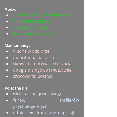
Atuty:
portret represji obyczajowych
historia społeczna
stylizacja na lata 90.
konsekwentna forma
Mankamenty:
trudne w odbiorze
monotonna narracja
skrywane motywacje i uczucia
ubogie dialogowo i muzycznie
szkicowe tło postaci
Polecane dla:
widzów kina queerowego
fanów thrillerów 
psychologicznych
odbiorców dramatów o opresji