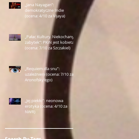
„Jana Nayagan”:
demokratyczne Indie
(ocena: 4/10 za Vijaya)
„Pałac Kultury. Niekochany
zabytek”: PKiN jest kobietą
(ocena: 7/10 za Szczakiel)
„Requiem dla snu”:
uzależnieni (ocena: 7/10 za
Aronofsky’ego)
„Jej piekło”: neonowa
erotyka (ocena: 4/10 za
NWR)
Search By Tags