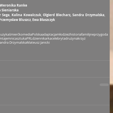
Weronika Ranke
a Sieniarska
r Sega
, 
Kalina Kowalczuk
, 
Olgierd Blecharz, Sandra Drzymalska
, 
Przemysław Bluszcz
, 
Ewa Błaszczyk
uzyka
śmierć
komedia
Polska
adaptacja
młodzież
historia
familijne
przygoda
zm
tajemnica
sztuka
PRL
dziennikarka
celebryta
drużyna
krzyż
andra Drzymalska
Mateusz Janicki