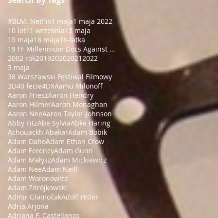
#BLM
. Netflix
1 maja
1 maja 2022
10 lat
11 września
13 maja
15 maja
18 maja
18-latka
19 FF Millennium Docs Against Gravity!
2002 rok
2019
2020
2021
2022
3 maja
38 Warszawski Festiwal Filmowy
3D
40-lecie
4DX
Aamu Milonoff
Aaron Friesz
Aaron Hendry
Aaron Hilmer
Aaron Monaghan
Aaron Nee
Aaron Taylor-Johnson
Abby Fitz
Abe Sylvia
Abke Haring
Achouackh Abakar
Adam Bobik
Adam Daho
Adam Ethan Crow
Adam Ferency
Adam Gunn
Adam Małysz
Adam Mickiewicz
Adam Nee
Adam Neill
Adam Woronowicz
Adam Zdrójkowski
Admir Glamočak
Adolf Hitler
Adria Arjona
Adriana F. Castellanos