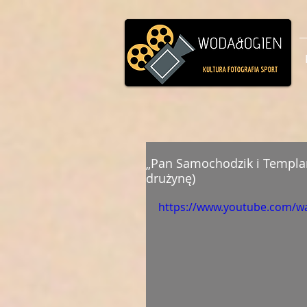
„Pan Samochodzik i Templari
drużynę)
https://www.youtube.com/