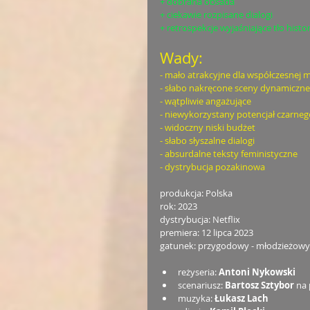
+ dobrana obsada
+ ciekawie rozpisane dialogi
+ retrospekcje wyjaśniające tło histo
Wady:
- mało atrakcyjne dla współczesnej 
- słabo nakręcone sceny dynamiczne
- wątpliwie angażujące
- niewykorzystany potencjał czarneg
- widoczny niski budżet
- słabo słyszalne dialogi
- absurdalne teksty feministyczne
- dystrybucja pozakinowa
produkcja: Polska
rok: 2023
dystrybucja: Netflix
premiera: 12 lipca 2023
gatunek: przygodowy - młodzieżowy
reżyseria: 
Antoni Nykowski
scenariusz: 
Bartosz Sztybor
 na
muzyka: 
Łukasz Lach