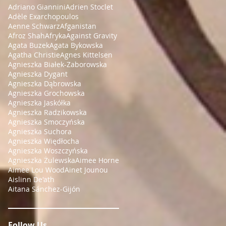
Adriano Giannini
Adrien Stoclet
Adèle Exarchopoulos
Aenne Schwarz
Afganistan
Afroz Shah
Afryka
Against Gravity
Agata Buzek
Agata Bykowska
Agatha Christie
Agnes Kittelsen
Agnieszka Białek-Zaborowska
Agnieszka Dygant
Agnieszka Dąbrowska
Agnieszka Grochowska
Agnieszka Jaskółka
Agnieszka Radzikowska
Agnieszka Smoczyńska
Agnieszka Suchora
Agnieszka Więdłocha
Agnieszka Woszczyńska
Agnieszka Żulewska
Aimee Horne
Aimee Lou Wood
Ainet Jounou
Aislinn De'ath
Aitana Sánchez-Gijón
Follow Us