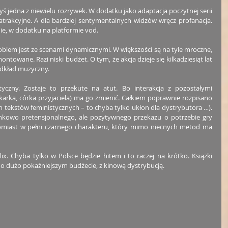
 jedna z niewielu rozrywek. W dodatku jako adaptacja poczytnej serii 
atrakcyjne. A dla bardziej sentymentalnych widzów wręcz profanacja. 
nie, w dodatku na platformie vod. 
oblem jest ze scenami dynamicznymi. W większości są na tyle mroczne, 
ntowane. Razi niski budżet. O tym, że akcja dzieje się kilkadziesiąt lat 
dkład muzyczny. 
yczny. Zostaje to przekute na atut. Bo interakcja z pozostałymi 
ikarka, córka przyjaciela) ma go zmienić. Całkiem poprawnie rozpisano 
 tekstów feministycznych – to chyba tylko ukłon dla dystrybutora …). 
kowo pretensjonalnego, ale pozytywnego przekazu o potrzebie gry 
miast w pełni czarnego charakteru, który mimo niecnych metod ma 
lix. Chyba tylko w Polsce będzie hitem i to raczej na krótko. Książki 
m o dużo pokaźniejszym budżecie, z kinową dystrybucją. 