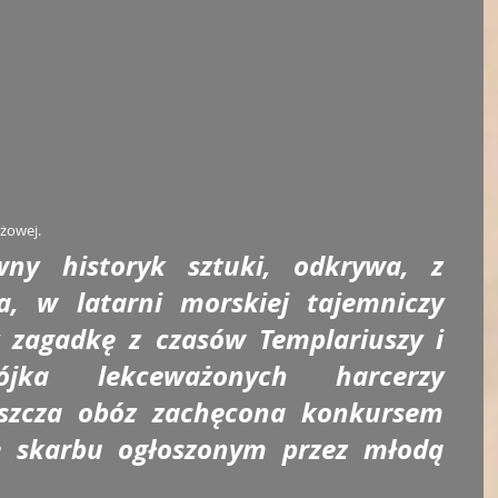
żowej. 
ny historyk sztuki, odkrywa, z 
a, w latarni morskiej tajemniczy 
 zagadkę z czasów Templariuszy i 
ójka lekceważonych harcerzy 
szcza obóz zachęcona konkursem 
 skarbu ogłoszonym przez młodą 