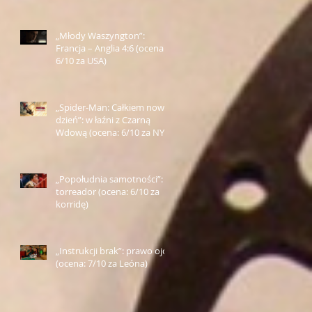
„Młody Waszyngton”:
Francja – Anglia 4:6 (ocena:
6/10 za USA)
„Spider-Man: Całkiem nowy
dzień”: w łaźni z Czarną
Wdową (ocena: 6/10 za NY)
„Popołudnia samotności”:
torreador (ocena: 6/10 za
korridę)
„Instrukcji brak”: prawo ojca
(ocena: 7/10 za Leóna)