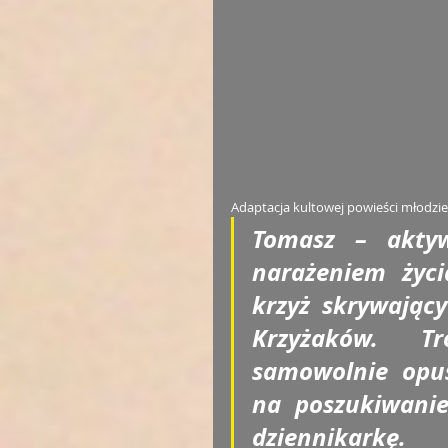
Adaptacja kultowej powieści młodzie
Tomasz – aktyw
narażeniem życi
krzyż skrywający
Krzyżaków. Tr
samowolnie opu
na poszukiwanie
dziennikarkę.