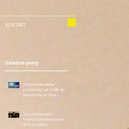
KONTAKT
Ostatnie posty
„Ekipa zwierzaków”:
podchodzić jak królik do
jeża (ocena: 4/10 za
Farmazona)
„Ostatni konsjerż”:
InterContinental (ocena:
3/10 za Dafoe)