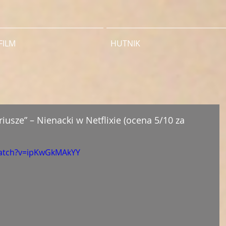
FILM
HUTNIK
usze” – Nienacki w Netflixie (ocena 5/10 za
watch?v=ipKwGkMAkYY