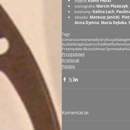
zdjęcia: 
Kamil Płocki
scenografia: 
Marcin Płaszczyk
, 
kostiumy: 
Kalina Lach
, 
Paulin
obsada: 
Mateusz Janicki
, 
Piot
Anna Dymna
, 
Maria Dębska
, 
Tagi:
scenariusz
reżyseria
dystrybucja
dialogi
m
budżet
książka
samochód
Netflix
femini
Przemysław Bluszcz
Anna Dymna
skarb
S
Przygodowy
Kryminał
Polskie
Komentarze