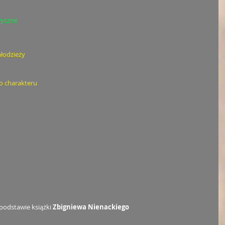
ryczne
młodzieży
o charakteru
 podstawie książki 
Zbigniewa Nienackiego