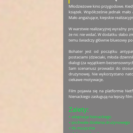
Młodzieżowe kino przygodowe. Kiedyś
książek. Współcześnie jednak mało 
Mało angażujące, kiepskie realizacyj
W warstwie realizacyjnej wyraźny pr
że nic nie widać. W dodatku słabo zmo
temu świadczy głównie bluesowy po
Bohater jest od początku antypat
postaciami (dzieciaki, młoda dzienn
dialogi (za wyjątkiem bezsensownych
Sam scenariusz prowadzi do stosun
drużynowej. Nie wykorzystano nato
ciekawe motywacje. 
Film pojawia się na platformie Netf
Nienackiego zasługują na lepszy fil
Zalety:
+ adaptacja Nienackiego
+ pochwała działania drużynowego
+ tło muzyczne