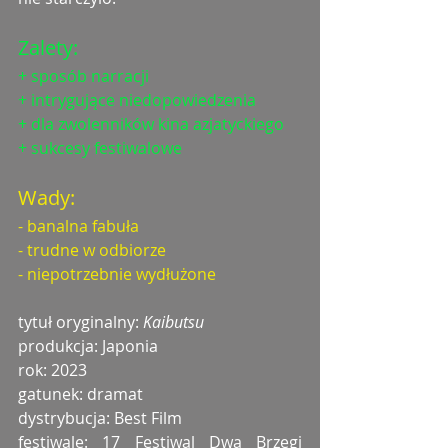
Zalety:
+ sposób narracji
+ intrygujące niedopowiedzenia
+ dla zwolenników kina azjatyckiego
+ sukcesy festiwalowe
Wady:
- banalna fabuła
- trudne w odbiorze
- niepotrzebnie wydłużone
tytuł oryginalny: 
Kaibutsu
produkcja: Japonia
rok: 2023
gatunek: dramat 
dystrybucja: Best Film
festiwale: 17 Festiwal Dwa Brzegi 