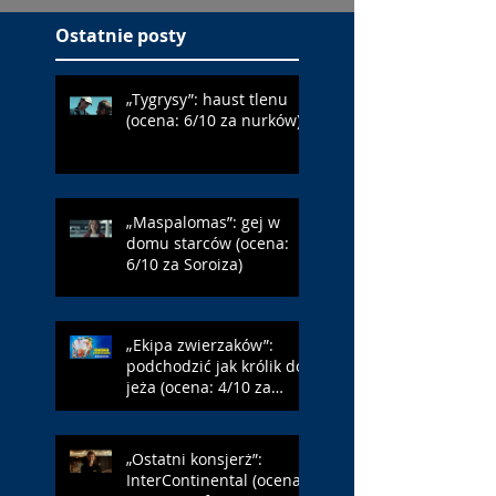
Ostatnie posty
„Tygrysy”: haust tlenu
(ocena: 6/10 za nurków)
„Maspalomas”: gej w
domu starców (ocena:
6/10 za Soroiza)
„Ekipa zwierzaków”:
podchodzić jak królik do
jeża (ocena: 4/10 za
Farmazona)
„Ostatni konsjerż”:
InterContinental (ocena: