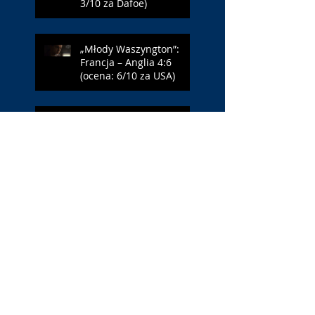
3/10 za Dafoe)
„Młody Waszyngton”:
Francja – Anglia 4:6
(ocena: 6/10 za USA)
„Spider-Man: Całkiem
nowy dzień”: w łaźni z
Czarną Wdową (ocena:
6/10 za NY)
„Popołudnia
samotności”: torreador
(ocena: 6/10 za korridę)
„Instrukcji brak”: prawo
ojca (ocena: 7/10 za
Leóna)