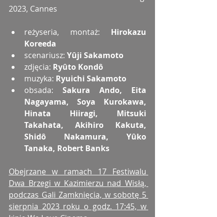
2023, Cannes
reżyseria, montaż: 
Hirokazu 
Koreeda
scenariusz: 
Yûji Sakamoto
zdjęcia: 
Ryûto Kondô
muzyka: 
Ryuichi Sakamoto
obsada: 
Sakura Ando, Eita 
Nagayama, Soya Kurokawa, 
Hinata Hiiragi, Mitsuki 
Takahata, Akihiro Kakuta, 
Shidô Nakamura, Yûko 
Tanaka, Robert Banks
Obejrzane w ramach 17 Festiwalu 
Dwa Brzegi w Kazimierzu nad Wisłą, 
podczas Gali Zamknięcia, w sobotę 5 
sierpnia 2023 roku o godz. 17:45, w 