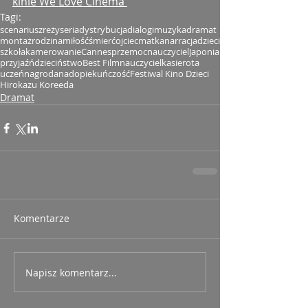
kinie We Love Cinema 
Tagi:
scenariusz
reżyseria
dystrybucja
dialogi
muzyka
dramat
montaż
rodzina
miłość
śmierć
ojciec
matka
narracja
dzieci
szkoła
kamerowanie
Cannes
przemoc
nauczyciel
Japonia
przyjaźń
dzieciństwo
Best Film
nauczycielka
sierota
uczeń
nagroda
nadopiekuńczość
Festiwal Kino Dzieci
Hirokazu Koreeda
Dramat
Komentarze
Napisz komentarz...