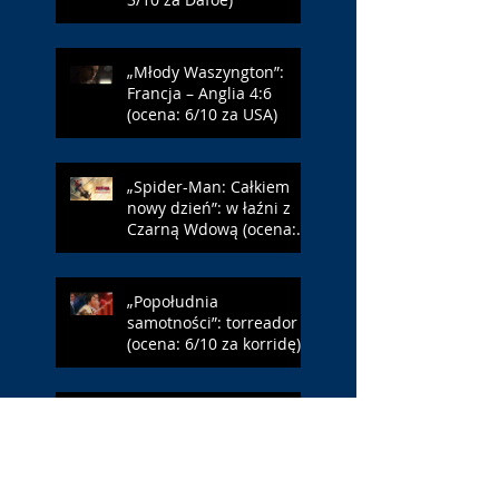
„Młody Waszyngton”:
Francja – Anglia 4:6
(ocena: 6/10 za USA)
„Spider-Man: Całkiem
nowy dzień”: w łaźni z
Czarną Wdową (ocena:
6/10 za NY)
„Popołudnia
samotności”: torreador
(ocena: 6/10 za korridę)
„Instrukcji brak”: prawo
ojca (ocena: 7/10 za
Leóna)