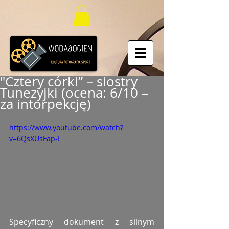
"Cztery córki” – siostry
Tunezyjki (ocena: 6/10 –
za intorpekcję)
https://www.youtube.com/watch?
v=6QsXUsFap-I
Specyficzny dokument z silnym 