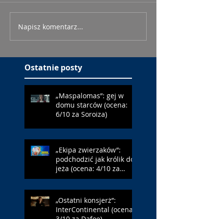
Napisz komentarz...
Ostatnie posty
„Maspalomas”: gej w
domu starców (ocena:
6/10 za Soroiza)
„Ekipa zwierzaków”:
podchodzić jak królik do
jeża (ocena: 4/10 za
Farmazona)
„Ostatni konsjerż”:
InterContinental (ocena:
3/10 za Dafoe)