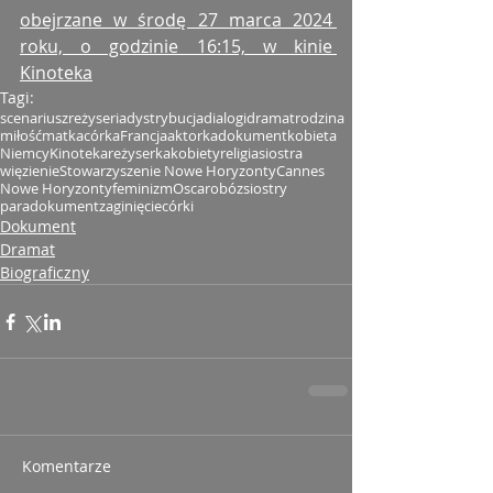
obejrzane w środę 27 marca 2024 
roku, o godzinie 16:15, w kinie 
Kinoteka
Tagi:
scenariusz
reżyseria
dystrybucja
dialogi
dramat
rodzina
miłość
matka
córka
Francja
aktorka
dokument
kobieta
Niemcy
Kinoteka
reżyserka
kobiety
religia
siostra
więzienie
Stowarzyszenie Nowe Horyzonty
Cannes
Nowe Horyzonty
feminizm
Oscar
obóz
siostry
paradokument
zaginięcie
córki
Dokument
Dramat
Biograficzny
Komentarze