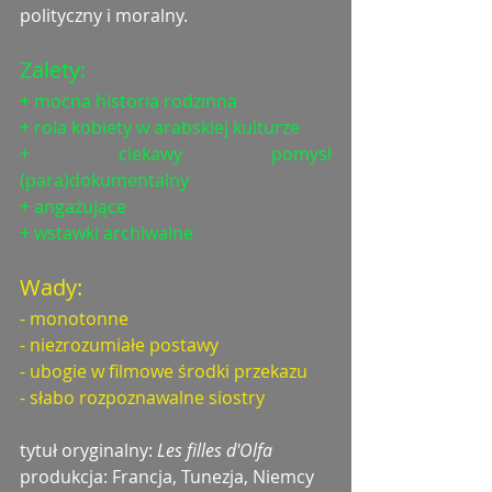
polityczny i moralny.
Zalety:
+ mocna historia rodzinna
+ rola kobiety w arabskiej kulturze
+ ciekawy pomysł 
(para)dokumentalny
+ angażujące
+ wstawki archiwalne
Wady:
- monotonne
- niezrozumiałe postawy
- ubogie w filmowe środki przekazu
- słabo rozpoznawalne siostry
tytuł oryginalny: 
Les filles d'Olfa
produkcja: Francja, Tunezja, Niemcy