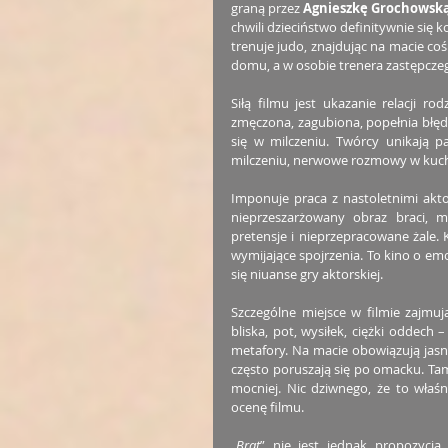
graną przez 
Agnieszkę Grochowsk
chwili dzieciństwo definitywnie się k
trenuje judo, znajdując na macie coś
domu, a w osobie trenera zastępczeg
Siłą filmu jest ukazanie relacji 
zmęczona, zagubiona, popełnia błęd
się w milczeniu. Twórcy unikają pa
milczeniu, nerwowe rozmowy w kuchn
Imponuje praca z nastoletnimi akt
nieprzeszarżowany obraz braci, m
pretensje i nieprzepracowane żale. 
wymijające spojrzenia. To kino o emo
się niuanse gry aktorskiej.
Szczególne miejsce w filmie zajmuj
bliska, pot, wysiłek, ciężki oddech
metafory. Na macie obowiązują jasn
często poruszają się po omacku. Tam
mocniej. Nic dziwnego, że to właśn
ocenę filmu.
„
Brat
” nie jest jednak propozycją