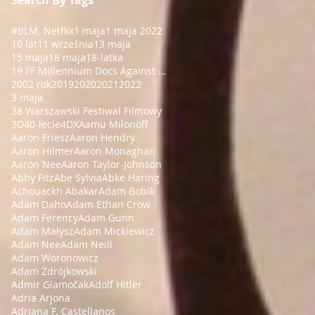
#BLM
. Netflix
1 maja
1 maja 2022
10 lat
11 września
13 maja
15 maja
18 maja
18-latka
19 FF Millennium Docs Against Gravity!
2002 rok
2019
2020
2021
2022
3 maja
38 Warszawski Festiwal Filmowy
3D
40-lecie
4DX
Aamu Milonoff
Aaron Friesz
Aaron Hendry
Aaron Hilmer
Aaron Monaghan
Aaron Nee
Aaron Taylor-Johnson
Abby Fitz
Abe Sylvia
Abke Haring
Achouackh Abakar
Adam Bobik
Adam Daho
Adam Ethan Crow
Adam Ferency
Adam Gunn
Adam Małysz
Adam Mickiewicz
Adam Nee
Adam Neill
Adam Woronowicz
Adam Zdrójkowski
Admir Glamočak
Adolf Hitler
Adria Arjona
Adriana F. Castellanos