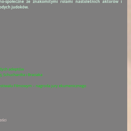
no-społeczne ze znakomitymi rolami nastoletnich aktorów i 
odych judoków.
odych adeptów
, Schuchardta i Braciaka
stiwalu Filmowym – nagroda jury ekumenicznego
ości