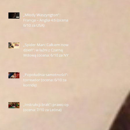
„Młody Waszyngton”:
Francja – Anglia 4:6 (ocena:
6/10 za USA)
„Spider-Man: Całkiem nowy
dzień”: w łaźni z Czarną
Wdową (ocena: 6/10 za NY)
„Popołudnia samotności”:
torreador (ocena: 6/10 za
korridę)
„Instrukcji brak”: prawo ojca
(ocena: 7/10 za Leóna)