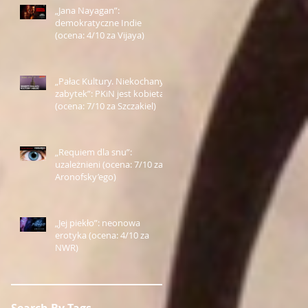
„Jana Nayagan”:
demokratyczne Indie
(ocena: 4/10 za Vijaya)
„Pałac Kultury. Niekochany
zabytek”: PKiN jest kobietą
(ocena: 7/10 za Szczakiel)
„Requiem dla snu”:
uzależnieni (ocena: 7/10 za
Aronofsky’ego)
„Jej piekło”: neonowa
erotyka (ocena: 4/10 za
NWR)
Search By Tags