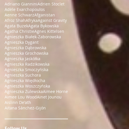
Adriano Giannini
Adrien Stoclet
Adèle Exarchopoulos
Aenne Schwarz
Afganistan
Afroz Shah
Afryka
Against Gravity
Agata Buzek
Agata Bykowska
Agatha Christie
Agnes Kittelsen
Agnieszka Białek-Zaborowska
Agnieszka Dygant
Agnieszka Dąbrowska
Agnieszka Grochowska
Agnieszka Jaskółka
Agnieszka Radzikowska
Agnieszka Smoczyńska
Agnieszka Suchora
Agnieszka Więdłocha
Agnieszka Woszczyńska
Agnieszka Żulewska
Aimee Horne
Aimee Lou Wood
Ainet Jounou
Aislinn De'ath
Aitana Sánchez-Gijón
Follow Us