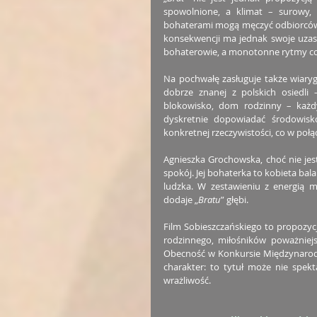
spowolnione, a klimat – surowy, 
bohaterami mogą męczyć odbiorców p
konsekwencji ma jednak swoje uzasad
bohaterowie, a monotonne rytmy cod
Na pochwałę zasługuje także wiaryg
dobrze znanej z polskich osiedli 
blokowisko, dom rodzinny – każd
dyskretnie dopowiadać środowisk
konkretnej rzeczywistości, co w po
Agnieszka Grochowska, choć nie jes
spokój. Jej bohaterka to kobieta bal
ludzka. W zestawieniu z energią 
dodaje „
Bratu
” głębi.
Film Sobieszczańskiego to propozyc
rodzinnego, miłośników poważniejsz
Obecność w Konkursie Międzynarod
charakter: to tytuł może nie spekt
wrażliwość.