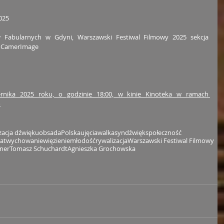
025
ów Fabularnych w Gdyni, Warszawski Festiwal Filmowy 2025 sekcja 
a CamerImage
ernika 2025 roku, o godzinie 18:00, w kinie Kinoteka w ramach 
o
izacja dźwięku
obsada
Polska
ujęcia
walka
syn
dźwięk
społeczność
at
wychowanie
więzienie
młodość
rywalizacja
Warszawski Festiwal Filmowy
ener
Tomasz Schuchardt
Agnieszka Grochowska