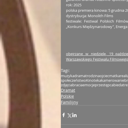
rok: 2025
polska premiera kinowa: 5 grudnia 2
dystrybucja: Monolith Films
festiwale: Festiwal Polskich Film
„Konkurs Międzynarodowy”, Energ
obejrzane w niedzielę, 19 paździ
Warszawskiego Festiwalu Filmoweg
Tagi:
muzyka
dramat
rodzina
ojciec
matka
real
społeczeństwo
Kinoteka
kamerowanie
br
zdjęcia
bracia
emocje
przestępca
bieda
tr
Dramat
Polskie
Familijny