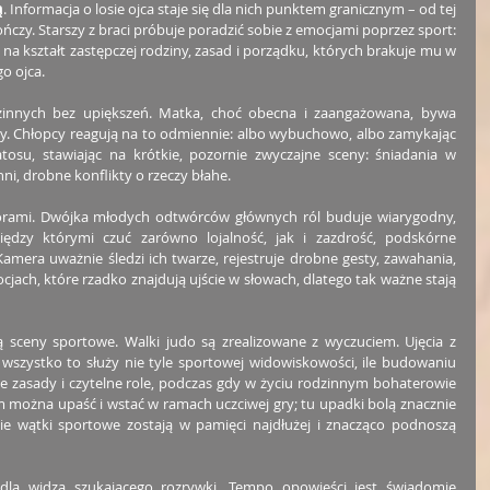
ą
. Informacja o losie ojca staje się dla nich punktem granicznym – od tej 
ończy. Starszy z braci próbuje poradzić sobie z emocjami poprzez sport: 
 na kształt zastępczej rodziny, zasad i porządku, których brakuje mu w 
o ojca.
rodzinnych bez upiększeń. Matka, choć obecna i zaangażowana, bywa 
y. Chłopcy reagują na to odmiennie: albo wybuchowo, albo zamykając 
tosu, stawiając na krótkie, pozornie zwyczajne sceny: śniadania w 
i, drobne konflikty o rzeczy błahe.
orami. Dwójka młodych odtwórców głównych ról buduje wiarygodny, 
iędzy którymi czuć zarówno lojalność, jak i zazdrość, podskórne 
Kamera uważnie śledzi ich twarze, rejestruje drobne gesty, zawahania, 
cjach, które rzadko znajdują ujście w słowach, dlatego tak ważne stają 
ą sceny sportowe. Walki judo są zrealizowane z wyczuciem. Ujęcia z 
 – wszystko to służy nie tyle sportowej widowiskowości, ile budowaniu 
e zasady i czytelne role, podczas gdy w życiu rodzinnym bohaterowie 
 można upaść i wstać w ramach uczciwej gry; tu upadki bolą znacznie 
ie wątki sportowe zostają w pamięci najdłużej i znacząco podnoszą 
 dla widza szukającego rozrywki. Tempo opowieści jest świadomie 