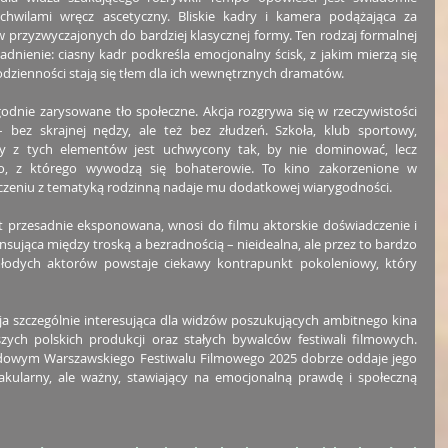
chwilami wręcz ascetyczny. Bliskie kadry i kamera podążająca za 
rzyzwyczajonych do bardziej klasycznej formy. Ten rodzaj formalnej 
nienie: ciasny kadr podkreśla emocjonalny ścisk, z jakim mierzą się 
zienności stają się tłem dla ich wewnętrznych dramatów.
odnie zarysowane tło społeczne. Akcja rozgrywa się w rzeczywistości 
– bez skrajnej nędzy, ale też bez złudzeń. Szkoła, klub sportowy, 
y z tych elementów jest uchwycony tak, by nie dominować, lecz 
o, z którego wywodzą się bohaterowie. To kino zakorzenione w 
łączeniu z tematyką rodzinną nadaje mu dodatkowej wiarygodności.
t przesadnie eksponowana, wnosi do filmu aktorskie doświadczenie i 
ansująca między troską a bezradnością – nieidealna, ale przez to bardzo 
młodych aktorów powstaje ciekawy kontrapunkt pokoleniowy, który 
ja szczególnie interesująca dla widzów poszukujących ambitnego kina 
ych polskich produkcji oraz stałych bywalców festiwali filmowych. 
owym Warszawskiego Festiwalu Filmowego 2025 dobrze oddaje jego 
akularny, ale ważny, stawiający na emocjonalną prawdę i społeczną 