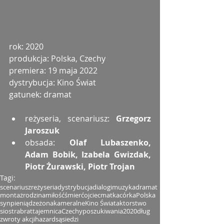
rok: 2020
produkcja: Polska, Czechy
premiera: 19 maja 2022
dystrybucja: Kino Świat
gatunek: dramat
reżyseria, scenariusz: 
Grzegorz 
Jaroszuk
obsada: 
Olaf Lubaszenko, 
Adam Bobik, Izabela Gwizdak, 
Piotr Żurawski, Piotr Trojan
Tagi:
scenariusz
reżyseria
dystrybucja
dialogi
muzyka
dramat
montaż
rodzina
miłość
śmierć
ojciec
matka
córka
Polska
syn
pieniądze
żona
kameralne
Kino Świat
aktorstwo
siostra
brat
tajemnica
Czechy
poszukiwania
2020
dług
zwroty akcji
hazard
sąsiedzi