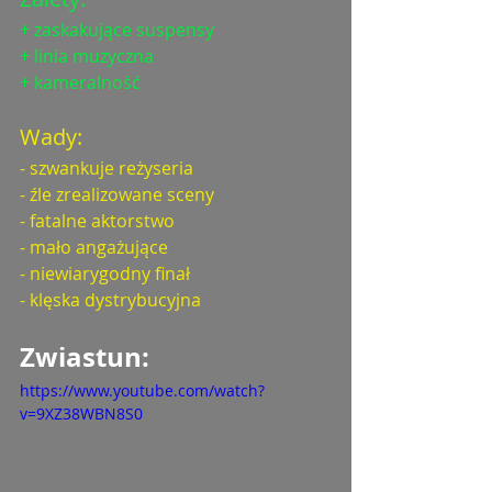
+ zaskakujące suspensy
+ linia muzyczna
+ kameralność
Wady: 
- szwankuje reżyseria
- źle zrealizowane sceny
- fatalne aktorstwo
- mało angażujące
- niewiarygodny finał
- klęska dystrybucyjna
Zwiastun: 
https://www.youtube.com/watch?
v=9XZ38WBN8S0