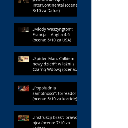
InterContinental (ocena:
3/10 za Dafoe)
„Młody Waszyngton”:
Francja – Anglia 4:6
(ocena: 6/10 za USA)
„Spider-Man: Całkiem
nowy dzień”: w łaźni z
Czarną Wdową (ocena:
6/10 za NY)
„Popołudnia
samotności”: torreador
(ocena: 6/10 za korridę)
„Instrukcji brak”: prawo
ojca (ocena: 7/10 za