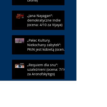
Leóna)
„Jana Nayagan”:
demokratyczne Indie
(ocena: 4/10 za Vijaya)
„Pałac Kultury.
Niekochany zabytek”:
PKiN jest kobietą (ocena:
7/10 za Szczakiel)
„Requiem dla snu”:
uzależnieni (ocena: 7/10
za Aronofsky’ego)
„Jej piekło”: neonowa
erotyka (ocena: 4/10 za
NWR)