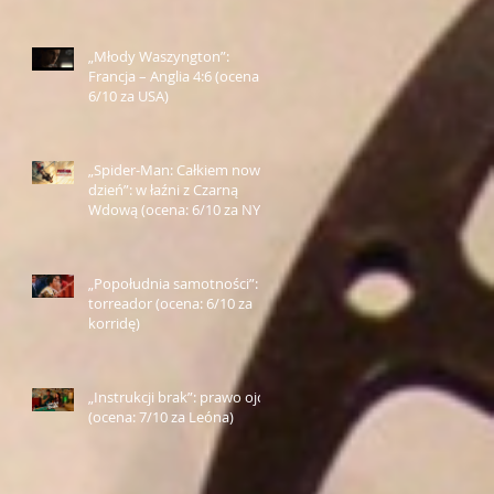
„Młody Waszyngton”:
Francja – Anglia 4:6 (ocena:
6/10 za USA)
„Spider-Man: Całkiem nowy
dzień”: w łaźni z Czarną
Wdową (ocena: 6/10 za NY)
„Popołudnia samotności”:
torreador (ocena: 6/10 za
korridę)
„Instrukcji brak”: prawo ojca
(ocena: 7/10 za Leóna)