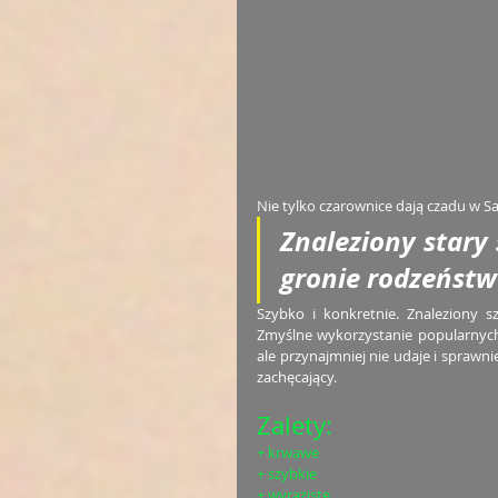
Nie tylko czarownice dają czadu w Sa
Znaleziony stary
gronie rodzeństwa
Szybko i konkretnie. Znaleziony 
Zmyślne wykorzystanie popularnych 
ale przynajmniej nie udaje i sprawnie
zachęcający. 
Zalety:
+ krwawe
+ szybkie
+ wyraziste