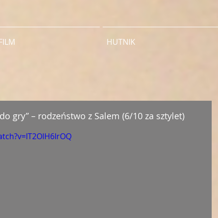
FILM
HUTNIK
 do gry” – rodzeństwo z Salem (6/10 za sztylet)
atch?v=IT2OlH6IrOQ