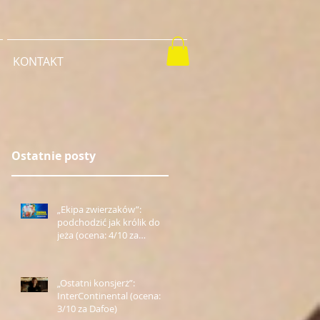
KONTAKT
Ostatnie posty
„Ekipa zwierzaków”:
podchodzić jak królik do
jeża (ocena: 4/10 za
Farmazona)
„Ostatni konsjerż”:
InterContinental (ocena:
3/10 za Dafoe)