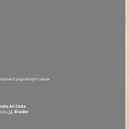
motywach popularnych zabaw 
Costa Ari Costa
osta,
 J.J. Braider