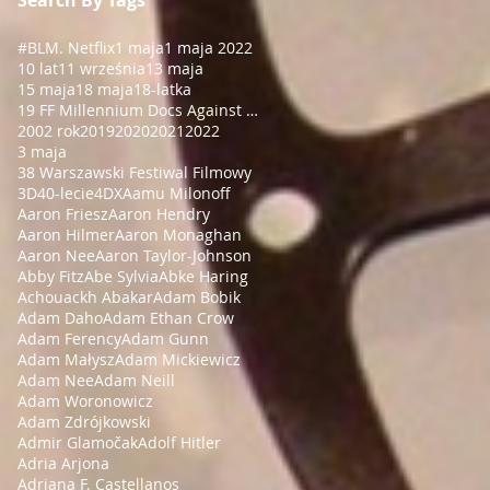
#BLM
. Netflix
1 maja
1 maja 2022
10 lat
11 września
13 maja
15 maja
18 maja
18-latka
19 FF Millennium Docs Against Gravity!
2002 rok
2019
2020
2021
2022
3 maja
38 Warszawski Festiwal Filmowy
3D
40-lecie
4DX
Aamu Milonoff
Aaron Friesz
Aaron Hendry
Aaron Hilmer
Aaron Monaghan
Aaron Nee
Aaron Taylor-Johnson
Abby Fitz
Abe Sylvia
Abke Haring
Achouackh Abakar
Adam Bobik
Adam Daho
Adam Ethan Crow
Adam Ferency
Adam Gunn
Adam Małysz
Adam Mickiewicz
Adam Nee
Adam Neill
Adam Woronowicz
Adam Zdrójkowski
Admir Glamočak
Adolf Hitler
Adria Arjona
Adriana F. Castellanos