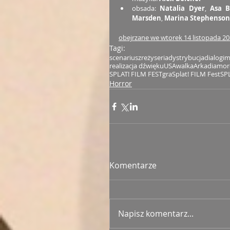
obsada: 
Natalia Dyer
, 
Asa B
Marsden
, 
Marina Stephenson 
obejrzane we wtorek 14 listopada 202
Tagi:
scenariusz
reżyseria
dystrybucja
dialogi
m
realizacja dźwięku
USA
walka
Arkadia
mor
SPLAT! FILM FEST
gra
Splat! FILM Fest
SP
Horror
Komentarze
Napisz komentarz...