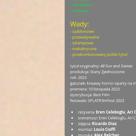
+ konkretne 
+ treściwe
Wady:
- szablonowe
- przewidywalne
- sztampowe
- makabryczne
- przekombinowany polski tytuł
tytuł oryginalny: 
All Fun and Games
produkcja: Stany Zjednoczone
rok: 2023
gatunek: krwawy horror oparty na 
premiera: 10 listopada 2023
dystrybucja: Best Film
festiwale: SPLAT!FilmFest 2023
reżyseria: 
Eren Celeboglu
, 
Ari 
scenariusz: Eren Celeboglu, Ari C
zdjęcia: 
Ricardo Diaz
montaż: 
Louis Cioffi
muzyka: 
Alex Belcher