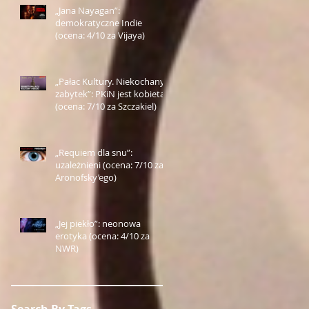
„Jana Nayagan”:
demokratyczne Indie
(ocena: 4/10 za Vijaya)
„Pałac Kultury. Niekochany
zabytek”: PKiN jest kobietą
(ocena: 7/10 za Szczakiel)
„Requiem dla snu”:
uzależnieni (ocena: 7/10 za
Aronofsky’ego)
„Jej piekło”: neonowa
erotyka (ocena: 4/10 za
NWR)
Search By Tags