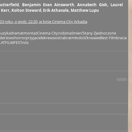
utterfield
, 
Benjamin Evan Ainsworth
, 
Annabeth Gish, Laurel 
Kerr, Kolton Steward
, 
Erik Athavale, Matthew Lupu
3 roku, o godz. 22:20, w kinie Cinema City Arkadia
uzyka
dramat
montaż
Cinema City
rodzina
śmierć
Stany Zjednoczone
derstwo
horror
przyjaciele
krew
siostra
brat
młodość
krwawe
Best Film
bracia
LATFILMFEST
nóż