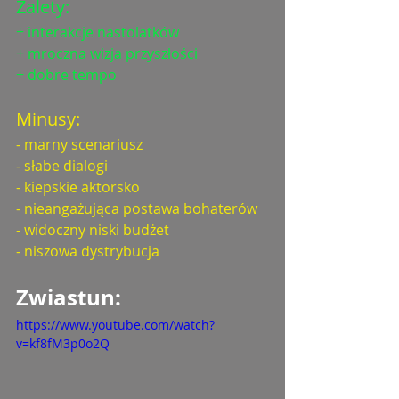
Zalety: 
+ interakcje nastolatków
+ mroczna wizja przyszłości
+ dobre tempo
Minusy: 
- marny scenariusz
- słabe dialogi
- kiepskie aktorsko
- nieangażująca postawa bohaterów
- widoczny niski budżet
- niszowa dystrybucja
Zwiastun: 
https://www.youtube.com/watch?
v=kf8fM3p0o2Q