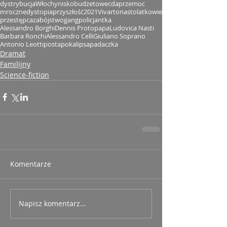
dystrybucja
Włochy
niskobudżetowe
cda
przemoc
mroczne
dystopia
przyszłość
2021
Vivarto
nastolatkowie
przestępca
zabójstwo
gang
policjantka
Alessandro Borghi
Dennis Protopapa
Ludovica Nasti
Barbara Ronchi
Alessandro Celli
Giuliano Soprano
Antonio Leotti
postapokalipsa
padaczka
Dramat
Familijny
Science-fiction
Komentarze
Napisz komentarz...