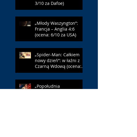
3/10 za Dafoe)
„Młody Waszyngton”:
Francja – Anglia 4:6
(ocena: 6/10 za USA)
„Spider-Man: Całkiem
nowy dzień”: w łaźni z
Czarną Wdową (ocena:
6/10 za NY)
„Popołudnia
samotności”: torreador
(ocena: 6/10 za korridę)
„Instrukcji brak”: prawo
ojca (ocena: 7/10 za
Leóna)