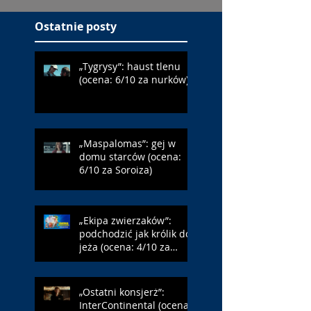
Ostatnie posty
„Tygrysy”: haust tlenu
(ocena: 6/10 za nurków)
„Maspalomas”: gej w
domu starców (ocena:
6/10 za Soroiza)
„Ekipa zwierzaków”:
podchodzić jak królik do
jeża (ocena: 4/10 za
Farmazona)
„Ostatni konsjerż”:
InterContinental (ocena: