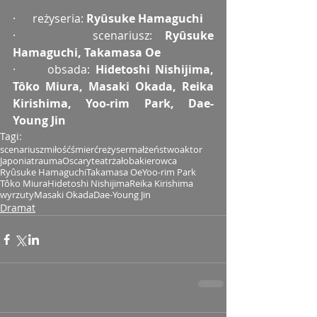
·      reżyseria: 
Ryûsuke Hamaguchi
·      scenariusz: 
Ryûsuke 
Hamaguchi, Takamasa Oe
·      obsada: 
Hidetoshi Nishijima, 
Tôko Miura, Masaki Okada, Reika 
Kirishima, Yoo-rim Park, Dae-
Young Jin
Tagi:
scenariusz
miłość
śmierć
reżyser
małżeństwo
aktor
Japonia
trauma
Oscary
teatr
żałoba
kierowca
Ryûsuke Hamaguchi
Takamasa Oe
Yoo-rim Park
Tôko Miura
Hidetoshi Nishijima
Reika Kirishima
wyrzuty
Masaki Okada
Dae-Young Jin
Dramat