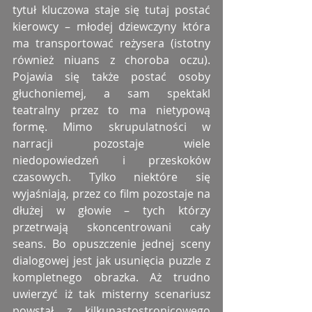
tytuł kluczowa staje się tutaj postać 
kierowcy – młodej dziewczyny która 
ma transportować reżysera (istotny 
również niuans z choroba oczu). 
Pojawia się także postać osoby 
głuchoniemej, a sam spektakl 
teatralny przez to ma nietypową 
formę. Mimo skrupulatności w 
narracji pozostaje wiele 
niedopowiedzeń i przeskoków 
czasowych. Tylko niektóre się 
wyjaśniają, przez co film pozostaje na 
dłużej w głowie – tych którzy 
przetrwają skoncentrowani cały 
seans. Bo opuszczenie jednej sceny 
dialogowej jest jak usunięcia puzzle z 
kompletnego obrazka. Aż trudno 
uwierzyć iż tak misterny scenariusz 
powstał z kilkunastostronicowego 