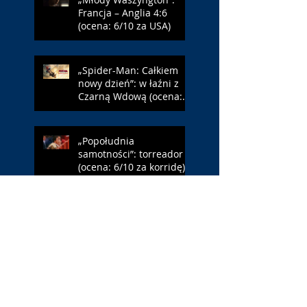
Francja – Anglia 4:6
(ocena: 6/10 za USA)
„Spider-Man: Całkiem
nowy dzień”: w łaźni z
Czarną Wdową (ocena:
6/10 za NY)
„Popołudnia
samotności”: torreador
(ocena: 6/10 za korridę)
„Instrukcji brak”: prawo
ojca (ocena: 7/10 za
Leóna)
„Jana Nayagan”:
demokratyczne Indie