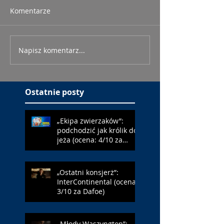
Komentarze
Napisz komentarz...
Ostatnie posty
„Ekipa zwierzaków”:
podchodzić jak królik do
jeża (ocena: 4/10 za
Farmazona)
„Ostatni konsjerż”:
InterContinental (ocena:
3/10 za Dafoe)
„Młody Waszyngton”: