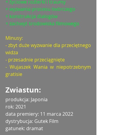
+ życiowe rozterki i traumy
+ wyzwania procesu twórczego
+ konstrukcja dialogów
+ zachwyt środowiska filmowego
Minusy: 
- zbyt duże wyzwanie dla przeciętnego 
widza
- przesadnie przeciągnięte
- Wujaszek Wania w niepotrzebnym 
gratisie
Zwiastun: 
produkcja: Japonia
rok: 2021
data premiery: 11 marca 2022
dystrybucja: Gutek Film
gatunek: dramat