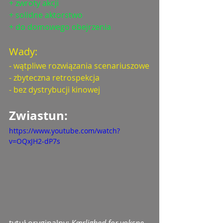
+ zwroty akcji
+ solidne aktorstwo
+ do domowego obejrzenia
Wady: 
- wątpliwe rozwiązania scenariuszowe
- zbyteczna retrospekcja
- bez dystrybucji kinowej
Zwiastun: 
https://www.youtube.com/watch?
v=OQxJH2-dP7s