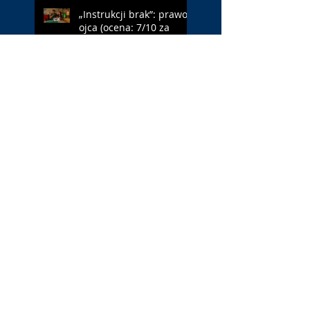
„Instrukcji brak”: prawo
ojca (ocena: 7/10 za
Leóna)
„Jana Nayagan”:
demokratyczne Indie
(ocena: 4/10 za Vijaya)
„Pałac Kultury.
Niekochany zabytek”:
PKiN jest kobietą (ocena:
7/10 za Szczakiel)
„Requiem dla snu”:
uzależnieni (ocena: 7/10
za Aronofsky’ego)
„Jej piekło”: neonowa