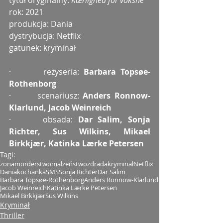
tytuł oryginalny: 
Kærlighed for voksne
rok: 2021
produkcja: Dania
dystrybucja: Netflix
gatunek: kryminał
·       reżyseria: 
Barbara Topsøe-
Rothenborg
·       scenariusz: 
Anders Ronnow-
Klarlund, Jacob Weinreich
·      obsada: 
Dar Salim, Sonja 
Richter, Sus Wilkins, Mikael 
Birkkjær, Katinka Lærke Petersen
Tagi:
żona
morderstwo
małżeństwo
zdrada
kryminał
Netflix
Dania
kochanka
SMS
Sonja Richter
Dar Salim
Barbara Topsøe-Rothenborg
Anders Ronnow-Klarlund
Jacob Weinreich
Katinka Lærke Petersen
Mikael Birkkjær
Sus Wilkins
Kryminał
Thriller