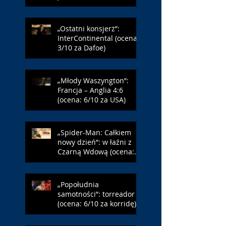
Farmazona)
„Ostatni konsjerż”:
InterContinental (ocena:
3/10 za Dafoe)
„Młody Waszyngton”:
Francja – Anglia 4:6
(ocena: 6/10 za USA)
„Spider-Man: Całkiem
nowy dzień”: w łaźni z
Czarną Wdową (ocena:
6/10 za NY)
„Popołudnia
samotności”: torreador
(ocena: 6/10 za korridę)