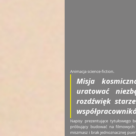
Animacja science-fiction. 
Misja kosmiczn
uratować niezb
rozdźwięk starze
współpracownikó
Napisy prezentujące tytułowego bo
próbujący budować na filmowych 
miszmasz i brak jednoznacznej puen