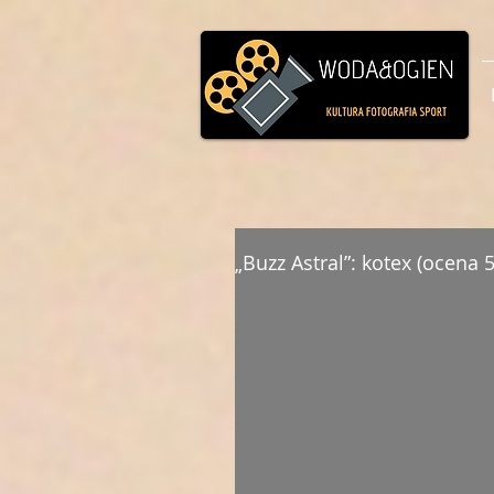
„Buzz Astral”: kotex (ocena 