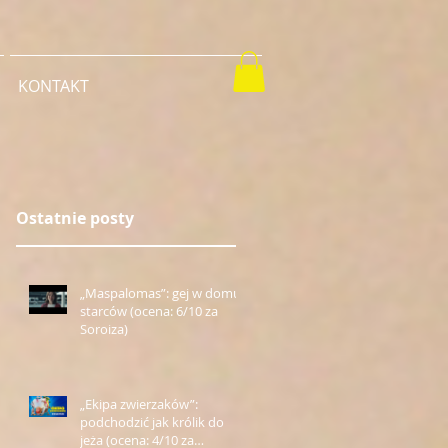
KONTAKT
Ostatnie posty
„Maspalomas”: gej w domu
starców (ocena: 6/10 za
Soroiza)
„Ekipa zwierzaków”:
podchodzić jak królik do
jeża (ocena: 4/10 za