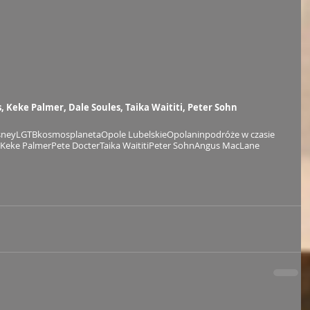
s, Keke Palmer, Dale Soules, Taika Waititi, Peter Sohn
sney
LGTB
kosmos
planeta
Opole Lubelskie
Opolanin
podróże w czasie
Keke Palmer
Pete Docter
Taika Waititi
Peter Sohn
Angus MacLane