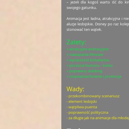
– jeżeli dla kogoś warto iść do k
swojego gatunku. 
Animacja jest ładna, atrakcyjna i ni
aluzje lesbijskie. Disney po raz kol
stonować ten wątek. 
Zalety: 
+ atrakcyjne animacyjnie
+ nawiązania filmowe
+ wyrazistość bohaterów
+ poczucie humoru – kotex
+ poprawny dubbing
+ rozpowszechnienie i promocja
Wady: 
- przekombinowany scenariusz
- element lesbijski
- wątpliwa puenta
- poprawność polityczna
- za długie jak na animacje dla młod