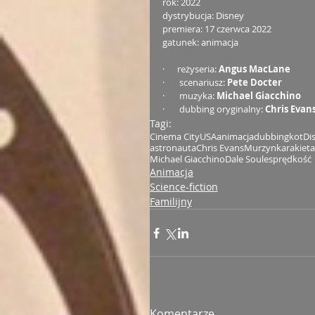
rok: 2022
dystrybucja: Disney
premiera: 17 czerwca 2022
gatunek: animacja
·      reżyseria: 
Angus MacLane
·       scenariusz: 
Pete Docter
·       muzyka: 
Michael Giacchino
·       dubbing oryginalny: 
Chris Evan
Tagi:
Cinema City
USA
animacja
dubbing
kot
Di
astronauta
Chris Evans
Murzynka
rakieta
Michael Giacchino
Dale Soules
prędkość
Animacja
Science-fiction
Familijny
Komentarze