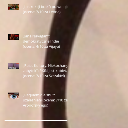
„Instrukcji brak”: prawo ojca
(ocena: 7/10 za Leóna)
„Jana Nayagan”:
demokratyczne Indie
(ocena: 4/10 za Vijaya)
„Pałac Kultury. Niekochany
zabytek”: PKiN jest kobietą
(ocena: 7/10 za Szczakiel)
„Requiem dla snu”:
uzależnieni (ocena: 7/10 za
Aronofsky’ego)