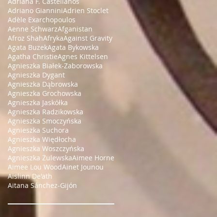
Adriana F. Castellanos
Adriano Giannini
Adrien Stoclet
Adèle Exarchopoulos
Aenne Schwarz
Afganistan
Afroz Shah
Afryka
Against Gravity
Agata Buzek
Agata Bykowska
Agatha Christie
Agnes Kittelsen
Agnieszka Białek-Zaborowska
Agnieszka Dygant
Agnieszka Dąbrowska
Agnieszka Grochowska
Agnieszka Jaskółka
Agnieszka Radzikowska
Agnieszka Smoczyńska
Agnieszka Suchora
Agnieszka Więdłocha
Agnieszka Woszczyńska
Agnieszka Żulewska
Aimee Horne
Aimee Lou Wood
Ainet Jounou
Aislinn De'ath
Aitana Sánchez-Gijón