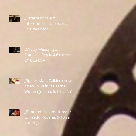
Farmazona)
„Ostatni konsjerż”:
InterContinental (ocena:
3/10 za Dafoe)
„Młody Waszyngton”:
Francja – Anglia 4:6 (ocena:
6/10 za USA)
„Spider-Man: Całkiem nowy
dzień”: w łaźni z Czarną
Wdową (ocena: 6/10 za NY)
„Popołudnia samotności”:
torreador (ocena: 6/10 za
korridę)