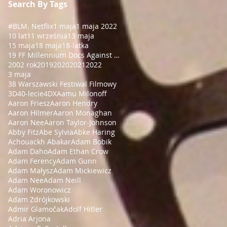
Search By Tags
#BLM
. Netflix
1 maja
1 maja 2022
10 lat
11 września
13 maja
15 maja
18 maja
18-latka
19 FF Millennium Docs Against Gravity!
2002 rok
2019
2020
2021
2022
3 maja
38 Warszawski Festiwal Filmowy
3D
40-lecie
4DX
Aamu Milonoff
Aaron Friesz
Aaron Hendry
Aaron Hilmer
Aaron Monaghan
Aaron Nee
Aaron Taylor-Johnson
Abby Fitz
Abe Sylvia
Abke Haring
Achouackh Abakar
Adam Bobik
Adam Daho
Adam Ethan Crow
Adam Ferency
Adam Gunn
Adam Małysz
Adam Mickiewicz
Adam Nee
Adam Neill
Adam Woronowicz
Adam Zdrójkowski
Admir Glamočak
Adolf Hitler
Adria Arjona