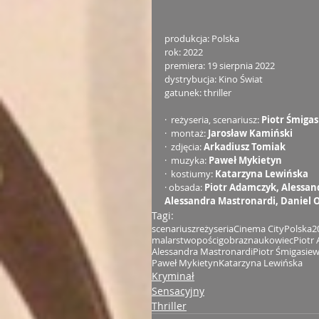
produkcja: Polska
rok: 2022
premiera: 19 sierpnia 2022
dystrybucja: Kino Świat
gatunek: thriller
·  reżyseria, scenariusz: 
Piotr Śmigas
·  montaż: 
Jarosław Kamiński
·  zdjęcia: 
Arkadiusz Tomiak
·  muzyka: 
Paweł Mykietyn
·  kostiumy: 
Katarzyna Lewińska
· obsada: 
Piotr Adamczyk, Alessan
Alessandra Mastronardi, Daniel 
Tagi:
scenariusz
reżyseria
Cinema City
Polska
2
malarstwo
pościg
obraz
naukowiec
Piotr
Alessandra Mastronardi
Piotr Śmigasiew
Paweł Mykietyn
Katarzyna Lewińska
Kryminał
Sensacyjny
Thriller