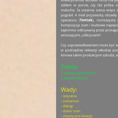
szkłem w porcie, czy też próba od
malucha. Ta ostatnia scena wręcz 
pogubił. A miał przyzwoitą obsadę 
operatora (
Tomiak
), montażystę 
kompozycja scen i budowie napięcia
tajemnice odkrywaną przez protagoni
wnoszącymi „odkryciami”. 
Czy usprawiedliwieniem może być wie
w podrzędnej telewizji włoskiej po
kinowa takim produkcjom szkodzi, a 
Zalety:
+ nastrój tajemniczości
+ włoskie klimaty
Wady:
- reżyseria
- scenariusz
- dialogi
- dobór scen
- chaotyczne lokacje