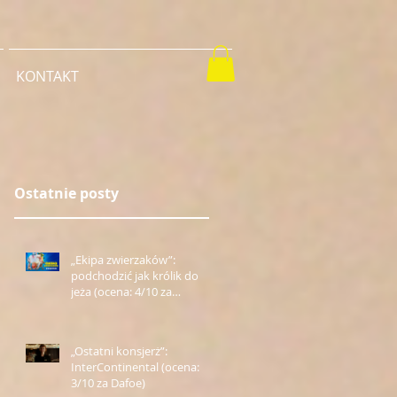
KONTAKT
Ostatnie posty
„Ekipa zwierzaków”:
podchodzić jak królik do
jeża (ocena: 4/10 za
Farmazona)
„Ostatni konsjerż”:
InterContinental (ocena:
3/10 za Dafoe)