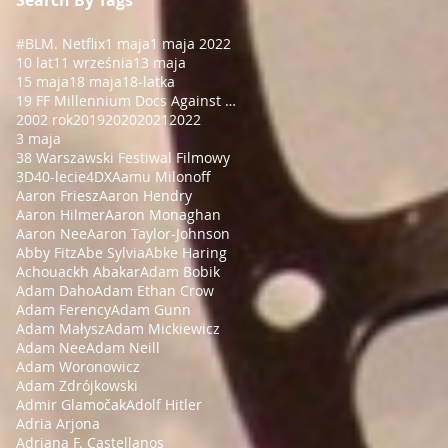
#BLM
. Netflix
1 maja
1 maja 2022
10 lat
11 września
13 maja
15 maja
18 maja
18-latka
19 FF Millennium Docs Against Gravity!
2002 rok
2019
2020
2021
2022
3 maja
38 Warszawski Festiwal Filmowy
3D
40-lecie
4DX
Aamu Milonoff
Aaron Friesz
Aaron Hendry
Aaron Hilmer
Aaron Monaghan
Aaron Nee
Aaron Taylor-Johnson
Abby Fitz
Abe Sylvia
Abke Haring
Achouackh Abakar
Adam Bobik
Adam Daho
Adam Ethan Crow
Adam Ferency
Adam Gunn
Adam Małysz
Adam Mickiewicz
Adam Nee
Adam Neill
Adam Woronowicz
Adam Zdrójkowski
Admir Glamočak
Adolf Hitler
Adria Arjona
Adriana F. Castellanos