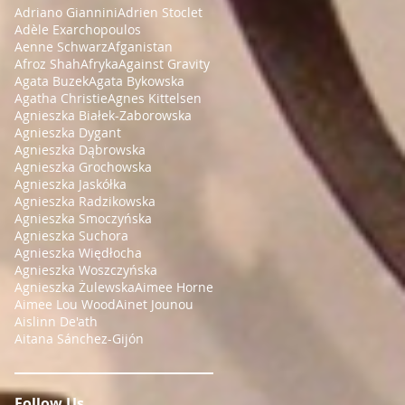
Adriano Giannini
Adrien Stoclet
Adèle Exarchopoulos
Aenne Schwarz
Afganistan
Afroz Shah
Afryka
Against Gravity
Agata Buzek
Agata Bykowska
Agatha Christie
Agnes Kittelsen
Agnieszka Białek-Zaborowska
Agnieszka Dygant
Agnieszka Dąbrowska
Agnieszka Grochowska
Agnieszka Jaskółka
Agnieszka Radzikowska
Agnieszka Smoczyńska
Agnieszka Suchora
Agnieszka Więdłocha
Agnieszka Woszczyńska
Agnieszka Żulewska
Aimee Horne
Aimee Lou Wood
Ainet Jounou
Aislinn De'ath
Aitana Sánchez-Gijón
Follow Us