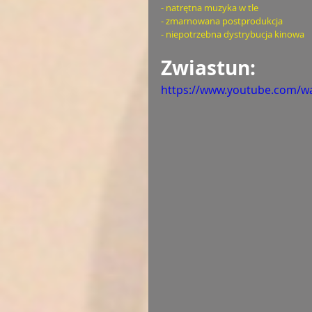
- natrętna muzyka w tle
- zmarnowana postprodukcja
- niepotrzebna dystrybucja kinowa
Zwiastun: 
https://www.youtube.com/w