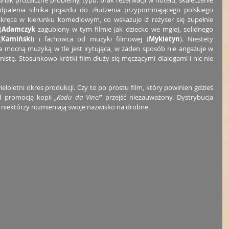
palenia silnika pojazdu do złudzenia przypominającego polskiego 
skręca w kierunku komediowym, co wskazuje iż reżyser się zupełnie 
(
Adamczyk 
zagubiony w tym filmie jak dziecko we mgle), solidnego 
(
Kamiński
) i fachowca od muzyki filmowej (
Mykietyn
). Niestety 
 mocną muzyką w tle jest irytująca, w żaden sposób nie angażuje w 
stę. Stosunkowo krótki film dłuży się męczącymi dialogami i nic nie 
loletni okres produkcji. Czy to po prostu film, który powinien gdzieś 
d promocją kopii „
Kodu da Vinci
” przejść niezauważony. Dystrybucja 
niektórzy rozmieniają swoje nazwisko na drobne. 