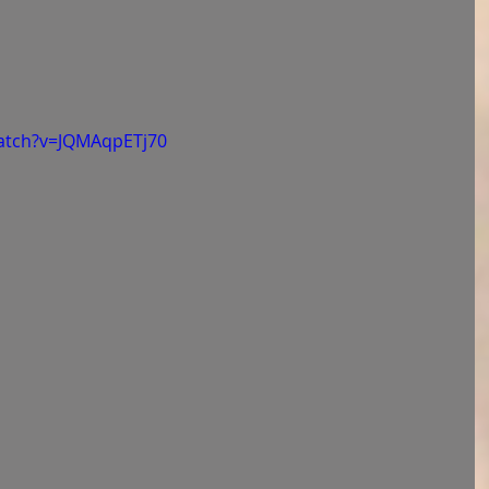
atch?v=JQMAqpETj70