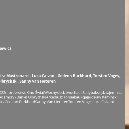
iewicz
dra Mastronardi, Luca Calvani, Gedeon Burkhard, Torsten Voges, 
Olbrychski, Sanny Van Heteren
022
morderstwo
Kino Świat
Włochy
śledztwo
chaos
Sadyba
ksiądz
tajemnica
 Adamczyk
Daniel Olbrychski
Arkadiusz Tomiak
aukcja
Jarosław Kamiński
icz
Gedeon Burkhard
Sanny Van Heteren
Torsten Voges
Luca Calvani