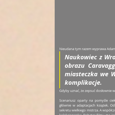
Nieudana tym razem wyprawa Adamczyk
Naukowiec z Wro
obrazu Caravaggi
miasteczka we W
komplikacje. 
Gdyby uznać, że zepsuć dosłownie ws
Scenariusz oparty na pomyśle cie
głównie w adaptacjach książek. Od
sekretu wielkiego mistrza. A współcz
kolekcjonerów. Bohater filmu ma jed