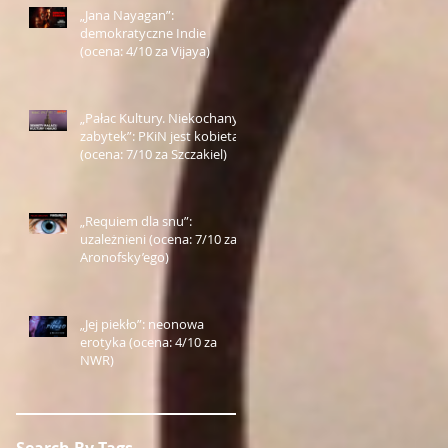
„Jana Nayagan”:
demokratyczne Indie
(ocena: 4/10 za Vijaya)
„Pałac Kultury. Niekochany
zabytek”: PKiN jest kobietą
(ocena: 7/10 za Szczakiel)
„Requiem dla snu”:
uzależnieni (ocena: 7/10 za
Aronofsky’ego)
„Jej piekło”: neonowa
erotyka (ocena: 4/10 za
NWR)
Search By Tags