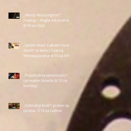
„Młody Waszyngton”:
Francja – Anglia 4:6 (ocena:
6/10 za USA)
„Spider-Man: Całkiem nowy
dzień”: w łaźni z Czarną
Wdową (ocena: 6/10 za NY)
„Popołudnia samotności”:
torreador (ocena: 6/10 za
korridę)
„Instrukcji brak”: prawo ojca
(ocena: 7/10 za Leóna)