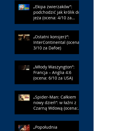
„Ekipa zwierzaków”:
podchodzić jak królik do
jeża (ocena: 4/10 za
Farmazona)
„Ostatni konsjerż”:
InterContinental (ocena:
3/10 za Dafoe)
„Młody Waszyngton”:
Francja – Anglia 4:6
(ocena: 6/10 za USA)
„Spider-Man: Całkiem
nowy dzień”: w łaźni z
Czarną Wdową (ocena:
6/10 za NY)
„Popołudnia