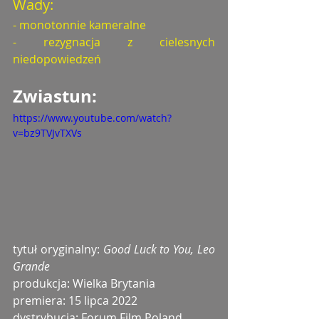
Wady: 
- monotonnie kameralne
- rezygnacja z cielesnych 
niedopowiedzeń
Zwiastun: 
https://www.youtube.com/watch?
v=bz9TVJvTXVs
tytuł oryginalny: 
Good Luck to You, Leo 
Grande
produkcja: Wielka Brytania 
premiera: 15 lipca 2022
dystrybucja: Forum Film Poland