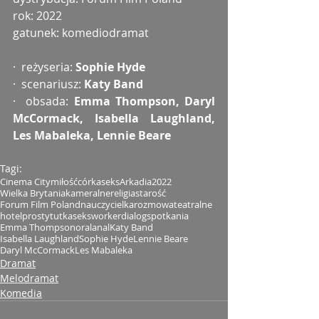
rok: 2022
gatunek: komediodramat
·  reżyseria: 
Sophie Hyde
·  scenariusz: 
Katy Band
·  obsada: 
Emma Thompson, Daryl 
McCormack, Isabella Laughland, 
Les Mabaleka, Lennie Beare
Tagi:
Cinema City
miłość
córka
seks
Arkadia
2022
Wielka Brytania
kameralne
religia
starość
Forum Film Poland
nauczycielka
rozmowa
teatralne
hotel
prostytutka
seksworker
dialog
spotkania
Emma Thompson
oral
anal
Katy Band
Isabella Laughland
Sophie Hyde
Lennie Beare
Daryl McCormack
Les Mabaleka
Dramat
Melodramat
Komedia