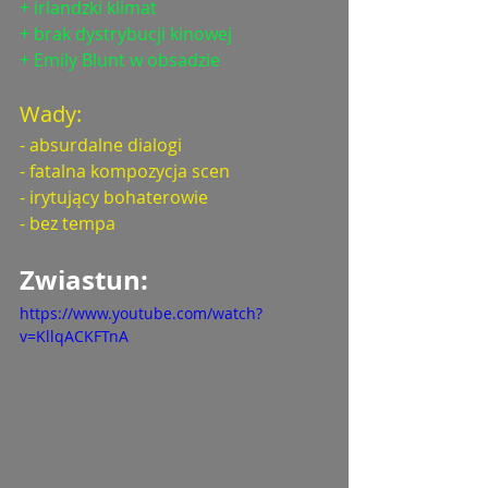
+ irlandzki klimat
+ brak dystrybucji kinowej
+ Emily Blunt w obsadzie
Wady:
- absurdalne dialogi
- fatalna kompozycja scen
- irytujący bohaterowie
- bez tempa
Zwiastun: 
https://www.youtube.com/watch?
v=KllqACKFTnA