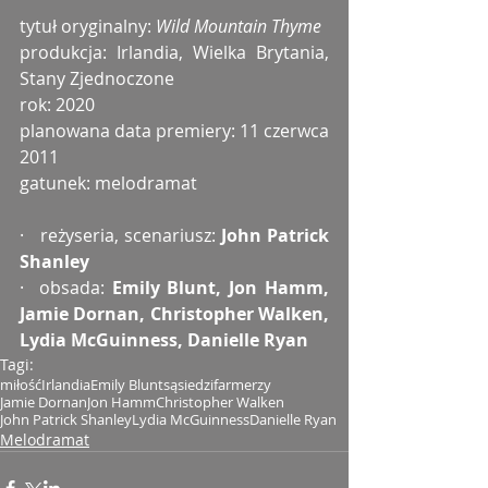
tytuł oryginalny: 
Wild Mountain Thyme
produkcja: Irlandia, Wielka Brytania, 
Stany Zjednoczone
rok: 2020
planowana data premiery: 11 czerwca 
2011
gatunek: melodramat
·   reżyseria, scenariusz: 
John Patrick 
Shanley
·  obsada: 
Emily Blunt, Jon Hamm, 
Jamie Dornan, Christopher Walken, 
Lydia McGuinness, Danielle Ryan
Tagi:
miłość
Irlandia
Emily Blunt
sąsiedzi
farmerzy
Jamie Dornan
Jon Hamm
Christopher Walken
John Patrick Shanley
Lydia McGuinness
Danielle Ryan
Melodramat