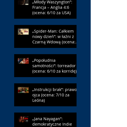
„Młody Waszyngton”:
Francja – Anglia 4:6
(ocena: 6/10 za USA)
„Spider-Man: Całkiem
nowy dzień”: w łaźni z
Czarną Wdową (ocena:
6/10 za NY)
„Popołudnia
samotności”: torreador
(ocena: 6/10 za korridę)
„Instrukcji brak”: prawo
ojca (ocena: 7/10 za
Leóna)
„Jana Nayagan”:
demokratyczne Indie