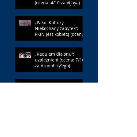
(ocena: 4/10 za Vijaya)
„Pałac Kultury.
Niekochany zabytek”:
PKiN jest kobietą (ocena:
7/10 za Szczakiel)
„Requiem dla snu”:
uzależnieni (ocena: 7/10
za Aronofsky’ego)
„Jej piekło”: neonowa
erotyka (ocena: 4/10 za
NWR)
„Odyseja”: Nolan jak
Homer (ocena: 7/10 za
epopeję)