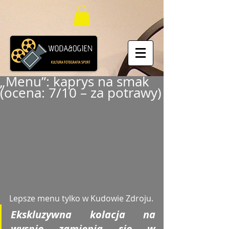
„Menu”: kaprys na smak
(ocena: 7/10 – za potrawy)
Lepsze menu tylko w Kudowie Zdroju. 
Ekskluzywna kolacja na 
wyspie zamienia się w 