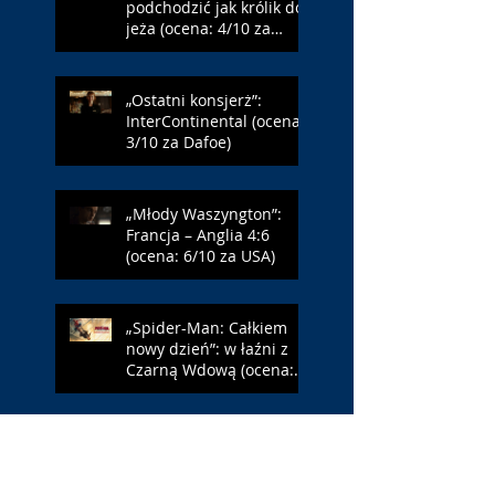
podchodzić jak królik do
jeża (ocena: 4/10 za
Farmazona)
„Ostatni konsjerż”:
InterContinental (ocena:
3/10 za Dafoe)
„Młody Waszyngton”:
Francja – Anglia 4:6
(ocena: 6/10 za USA)
„Spider-Man: Całkiem
nowy dzień”: w łaźni z
Czarną Wdową (ocena:
6/10 za NY)
„Popołudnia
samotności”: torreador
(ocena: 6/10 za korridę)