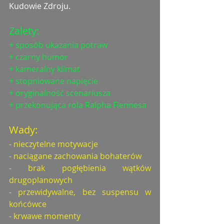
Kudowie Zdroju. 
Zalety:
+ sposób ukazania potraw
+ czarny humor
+ kameralny klimat
+ stopniowane napięcie
+ oryginalność scenariusza
+ przekonująca rola Ralpha Fiennesa
Wady:
- nieczytelne motywacje 
- naciągane zachowania bohaterów
- brak pogłębienia wątków 
drugoplanowych
- przewidywalne, bez suspensu w 
końcówce
- krwawe momenty