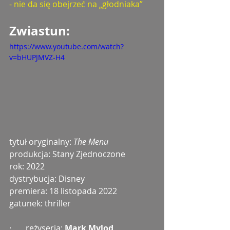
- nie da się obejrzeć na „głodniaka”
Zwiastun: 
https://www.youtube.com/watch?
v=bHUPJMVZ-H4
tytuł oryginalny: 
The Menu
produkcja: Stany Zjednoczone
rok: 2022
dystrybucja: Disney
premiera: 18 listopada 2022
gatunek: thriller
·       reżyseria: 
Mark Mylod