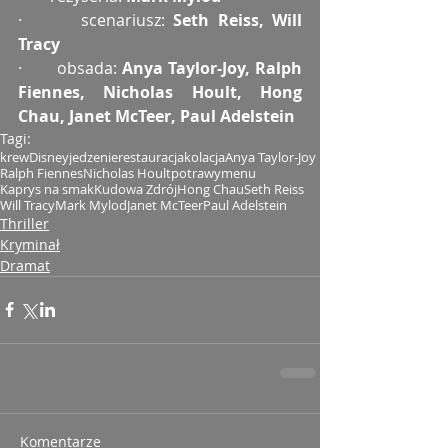
·       scenariusz: 
Seth Reiss, Will 
Tracy
·       obsada: 
Anya Taylor-Joy, Ralph 
Fiennes, Nicholas Hoult, Hong 
Chau, Janet McTeer, Paul Adelstein
Tagi:
krew
Disney
jedzenie
restauracja
kolacja
Anya Taylor-Joy
Ralph Fiennes
Nicholas Hoult
potrawy
menu
Kaprys na smak
Kudowa Zdrój
Hong Chau
Seth Reiss
Will Tracy
Mark Mylod
Janet McTeer
Paul Adelstein
Thriller
Kryminał
Dramat
Komentarze