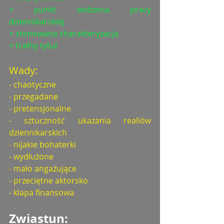
+ punkt widzenia pracy 
dziennikarskiej
+ stonowana charakteryzacja
+ trafny tytuł
Wady: 
- chaotyczne 
- przegadane
- pretensjonalne
- sztuczność ukazania realiów 
dziennikarskich
- nijakie bohaterki
- wydłużone
- mało angażujące
- przeciętne aktorsko
- klapa finansowa
Zwiastun: 