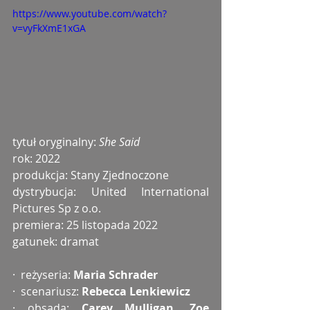
https://www.youtube.com/watch?
v=vyFkXmE1xGA
tytuł oryginalny: 
She Said
rok: 2022
produkcja: Stany Zjednoczone 
dystrybucja: United International 
Pictures Sp z o.o.
premiera: 25 listopada 2022
gatunek: dramat
·  reżyseria: 
Maria Schrader
·  scenariusz: 
Rebecca Lenkiewicz
· obsada: 
Carey Mulligan, Zoe 