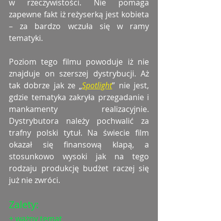
w rzeczywistości. Nie pomaga 
zapewne fakt iż reżyserką jest kobieta 
– za bardzo wczuła się w ramy 
tematyki. 
Poziom tego filmu powoduje iż nie 
znajduje on szerszej dystrybucji. Aż 
tak dobrze jak ze „
Spotlight
” nie jest, 
gdzie tematyka zakryła przegadanie i 
mankamenty realizacyjnie. 
Dystrybutora należy pochwalić za 
trafny polski tytuł. Na świecie film 
okazał się finansową klapą, a 
stosunkowo wysoki jak na tego 
rodzaju produkcję budżet raczej się 
już nie zwróci. 
Zalety: 
+ ważny temat 