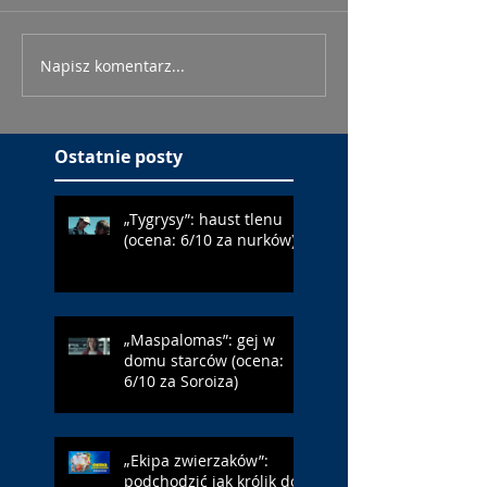
Napisz komentarz...
Ostatnie posty
„Tygrysy”: haust tlenu
(ocena: 6/10 za nurków)
„Maspalomas”: gej w
domu starców (ocena:
6/10 za Soroiza)
„Ekipa zwierzaków”:
podchodzić jak królik do