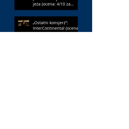
jeża (ocena: 4/10 za
Farmazona)
„Ostatni konsjerż”:
InterContinental (ocena:
3/10 za Dafoe)
„Młody Waszyngton”:
Francja – Anglia 4:6
(ocena: 6/10 za USA)
„Spider-Man: Całkiem
nowy dzień”: w łaźni z
Czarną Wdową (ocena:
6/10 za NY)
„Popołudnia
samotności”: torreador
(ocena: 6/10 za korridę)