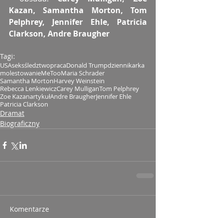
Kazan, Samantha Morton, Tom 
Pelphrey, Jennifer Ehle, Patricia 
Clarkson, Andre Braugher
Tagi:
USA
seks
śledztwo
praca
Donald Trump
dziennikarka
molestowanie
MeToo
Maria Schrader
Samantha Morton
Harvey Weinstein
Rebecca Lenkiewicz
Carey Mulligan
Tom Pelphrey
Zoe Kazan
artykuł
Andre Braugher
Jennifer Ehle
Patricia Clarkson
Dramat
Biograficzny
Komentarze