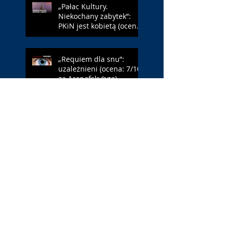
„Pałac Kultury.
Niekochany zabytek”:
PKiN jest kobietą (ocena:
7/10 za Szczakiel)
„Requiem dla snu”:
uzależnieni (ocena: 7/10
za Aronofsky’ego)
„Jej piekło”: neonowa
erotyka (ocena: 4/10 za
NWR)
Search By Tags
#BLM
. Netflix
1 maja
1 maja 2022
10 lat
11 września
13 maja
15 maja
18 maja
18-latka
19 FF Millennium Docs Against Gravity!
2002 rok
2019
2020
2021
2022
3 maja
38 Warszawski Festiwal Filmowy