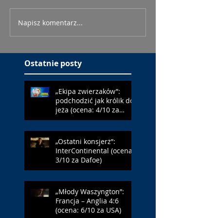
Napisz komentarz...
Ostatnie posty
„Ekipa zwierzaków”:
podchodzić jak królik do
jeża (ocena: 4/10 za
Farmazona)
„Ostatni konsjerż”:
InterContinental (ocena:
3/10 za Dafoe)
„Młody Waszyngton”:
Francja – Anglia 4:6
(ocena: 6/10 za USA)