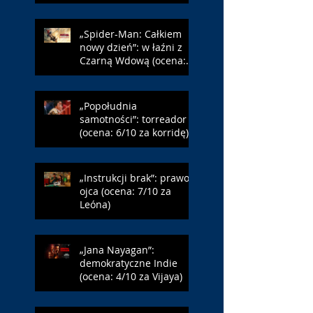
„Spider-Man: Całkiem
nowy dzień”: w łaźni z
Czarną Wdową (ocena:
6/10 za NY)
„Popołudnia
samotności”: torreador
(ocena: 6/10 za korridę)
„Instrukcji brak”: prawo
ojca (ocena: 7/10 za
Leóna)
„Jana Nayagan”:
demokratyczne Indie
(ocena: 4/10 za Vijaya)