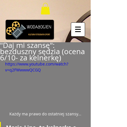
"Daj mi szansę":
bezduszny sędzia (ocena
6/10- za kelnerkę)
https://www.youtube.com/watch?
v=q2FWwwwQCGQ
Każdy ma prawo do ostatniej szansy...