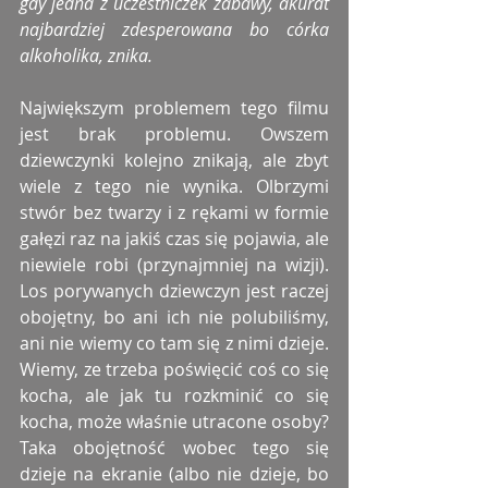
gdy jedna z uczestniczek zabawy, akurat 
najbardziej zdesperowana bo córka 
alkoholika, znika.
Największym problemem tego filmu 
jest brak problemu. Owszem 
dziewczynki kolejno znikają, ale zbyt 
wiele z tego nie wynika. Olbrzymi 
stwór bez twarzy i z rękami w formie 
gałęzi raz na jakiś czas się pojawia, ale 
niewiele robi (przynajmniej na wizji). 
Los porywanych dziewczyn jest raczej 
obojętny, bo ani ich nie polubiliśmy, 
ani nie wiemy co tam się z nimi dzieje. 
Wiemy, ze trzeba poświęcić coś co się 
kocha, ale jak tu rozkminić co się 
kocha, może właśnie utracone osoby? 
Taka obojętność wobec tego się 
dzieje na ekranie (albo nie dzieje, bo 