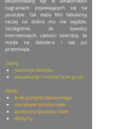
eksponowany był w amatorskich 
nagraniach pojawiających się na 
youtubie. Tak słaby film fabularny 
raczej na dobre mu nie wyjdzie. 
Szczególnie, że bywalcy 
internetowych czeluści twierdzą, że 
moda na Slendera i tak już 
przeminęła.
Zalety:
realizacja dźwięku
wizualizacje i montaż scen grozy
Wady:
brak pomysłu fabularnego
nieciekawi bohaterowie
apatyczny tytułowy stwór
dłużyzny