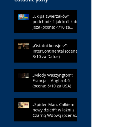
„Ekipa zwierzaków”:
podchodzić jak królik do
jeża (ocena: 4/10 za
Farmazona)
„Ostatni konsjerż”:
InterContinental (ocena:
3/10 za Dafoe)
„Młody Waszyngton”:
Francja – Anglia 4:6
(ocena: 6/10 za USA)
„Spider-Man: Całkiem
nowy dzień”: w łaźni z
Czarną Wdową (ocena:
6/10 za NY)