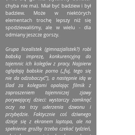
chyba nie ma). Miał być badziew i był 
badziew. Może w niektórych 
elementach trochę lepszy niż się 
spodziewaliśmy, ale w wielu - dla 
odmiany jeszcze gorszy.
Grupa licealistek (gimnazjalistek?) robi 
babską imprezę, konkurencyjną do 
tajemnic ich kolegów z pracy. Najpierw 
oglądają babskie porno („fuj, tego się 
nie da odzobaczyć”), a następnie idą w 
ślad za kolegami opalając filmik z 
zaproszeniem tajemniczej zjawy 
porywającej dzieci: wystarczy zamknąć 
oczy na trzy uderzenia dzwonu i 
przybędzie. Faktycznie coś dziwnego 
dzieje się z ekranem laptopa, ale na 
spełnienie groźby trzeba czekać tydzień, 