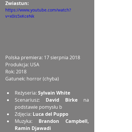
Zwiastun:
https://www.youtube.com/watch?
v=x0is5xKceNk
Polska premiera: 17 sierpnia 2018
Produkcja: USA
Rok: 2018
Gatunek: horror (chyba)
Reżyseria: 
Sylvain White
Scenariusz: 
David Birke 
na 
podstawie pomysłu b  
Zdjęcia: 
Luca del Puppo
Muzyka: 
Brandon Campbell, 
Ramin Djawadi