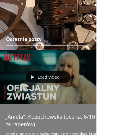
Ostatnie posty
Load video
„Aniela”: Kożuchowska (ocena: 6/10 -
za raperów)
serial z mocną rolą Małgorzaty Kożuchowskiej, który