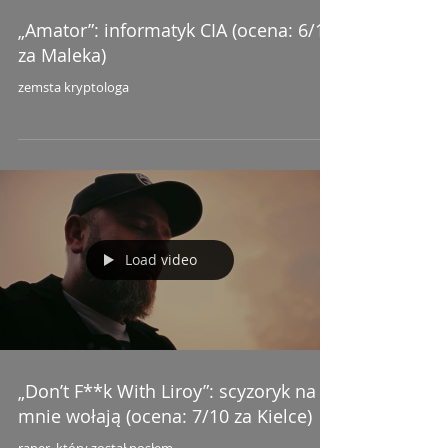
„Amator”: informatyk CIA (ocena: 6/10
za Maleka)
zemsta kryptologa
Load video
„Don’t F**k With Liroy”: scyzoryk na
mnie wołają (ocena: 7/10 za Kielce)
raper, który został posłem