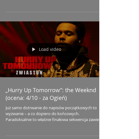
Load video
„Hurry Up Tomorrow”: the Weeknd
(ocena: 4/10 - za Ogień)
Już samo dotrwanie do napisów początkowych to
wyzwanie – a co dopiero do końcowych.
Paradoksalnie to właśnie finałowa sekwencja zawiera
jedyne ślady scenariusza. Tego właśnie najbardziej
brakuje tej produkcji, która miano „filmu” nosi raczej
na wyrost.