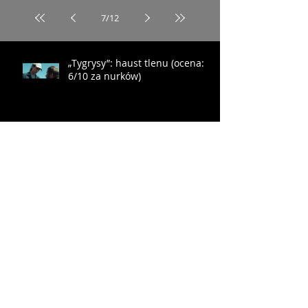
7
/
12
„Tygrysy”: haust tlenu (ocena:
6/10 za nurków)
„Maspalomas”: gej w domu
starców (ocena: 6/10 za Soroiza)
„Ekipa zwierzaków”:
podchodzić jak królik do jeża
(ocena: 4/10 za Farmazona)
„Ostatni konsjerż”: