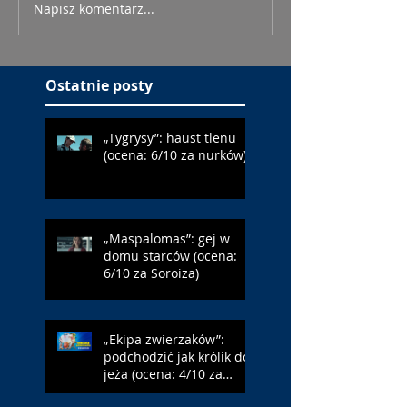
Napisz komentarz...
Ostatnie posty
„Tygrysy”: haust tlenu
(ocena: 6/10 za nurków)
„Maspalomas”: gej w
domu starców (ocena:
6/10 za Soroiza)
„Ekipa zwierzaków”:
podchodzić jak królik do
jeża (ocena: 4/10 za
Farmazona)