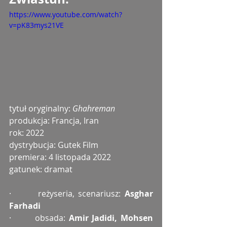
https://www.youtube.com/watch?
v=pK83mys21VE
tytuł oryginalny: 
Ghahreman
produkcja: Francja, Iran
rok: 2022
dystrybucja: Gutek Film
premiera: 4 listopada 2022
gatunek: dramat
·       reżyseria, scenariusz: 
Asghar 
Farhadi
·       obsada: 
Amir Jadidi, Mohsen 