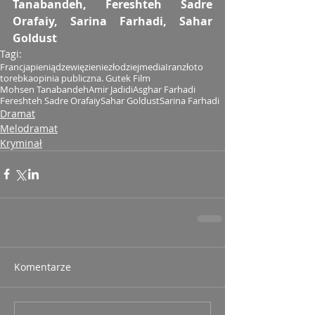
Tanabandeh, Fereshteh Sadre 
Orafaiy, Sarina Farhadi, Sahar 
Goldust
Tagi:
Francja
pieniądze
więzienie
złodziej
media
Iran
złoto
torebka
opinia publiczna. Gutek Film
Mohsen Tanabandeh
Amir Jadidi
Asghar Farhadi
Fereshteh Sadre Orafaiy
Sahar Goldust
Sarina Farhadi
Dramat
Melodramat
Kryminał
Komentarze