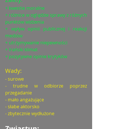
+ kwestie moralne
+ różnice w oglądzie sprawy z różnych 
punktów widzenia
+ wpływ opinii publicznej i reakcji 
mediów
+ utrzymywanie niepewności
+ irański klimat
+ pozytywne opinie krytyków
Wady:
- surowe
- trudne w odbiorze poprzez 
przegadanie
- mało angażujące
- słabe aktorsko
- zbytecznie wydłużone
Zwiastun: 