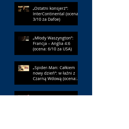
„Ostatni konsjerż”:
InterContinental (ocena:
3/10 za Dafoe)
„Młody Waszyngton”:
Francja – Anglia 4:6
(ocena: 6/10 za USA)
„Spider-Man: Całkiem
nowy dzień”: w łaźni z
Czarną Wdową (ocena:
6/10 za NY)
„Popołudnia
samotności”: torreador
(ocena: 6/10 za korridę)
„Instrukcji brak”: prawo