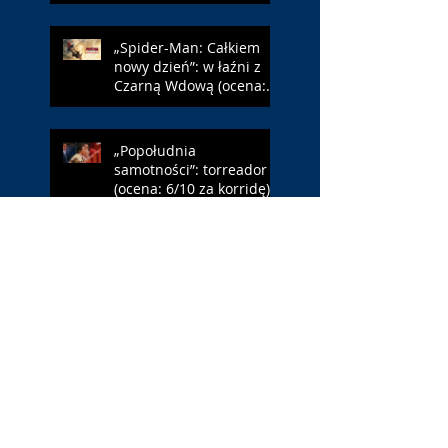
„Spider-Man: Całkiem
nowy dzień”: w łaźni z
Czarną Wdową (ocena:
6/10 za NY)
„Popołudnia
samotności”: torreador
(ocena: 6/10 za korridę)
„Instrukcji brak”: prawo
ojca (ocena: 7/10 za
Leóna)
„Jana Nayagan”:
demokratyczne Indie
(ocena: 4/10 za Vijaya)