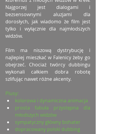
Najgorzej jest dialogami i 
bezsensownymi aluzjami dla 
dorosłych, jak wiadomo że film jest 
tylko i wyłącznie dla najmłodszych 
widzów.
Film ma niszową dystrybucję i 
najlepiej mieszkać w Falenicy żeby go 
obejrzeć. Chociaż twórcy dubbingu 
wykonali całkiem dobra robotę 
szlifując nawet różne akcenty.
Plusy:
kolorowa i dynamiczna animacja
prosta fabuła przystępna dla 
młodszych widzów
sympatyczny główny bohater
dopracowany polski dubbing