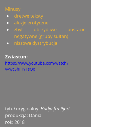
Minusy:
drętwe teksty
aluzje erotyczne
zbyt obrzydliwe postacie 
negatywne (gruby sułtan)
niszowa dystrybucja
Zwiastun:
https://www.youtube.com/watch?
v=wcShIHY1sQo
tytuł oryginalny: 
Hodja fra Pjort
produkcja: Dania
rok: 2018