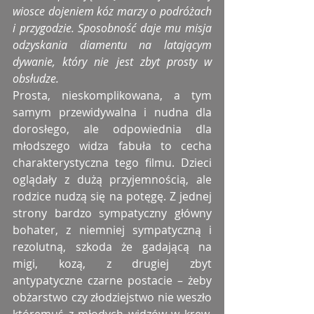
wiosce dojeniem kóz marzy o podróżach 
i przygodzie. Sposobność daje mu misja 
odzyskania diamentu na latającym 
dywanie, który nie jest zbyt prosty w 
obsłudze.
Prosta, nieskomplikowana, a tym 
samym przewidywalna i nudna dla 
dorosłego, ale odpowiednia dla 
młodszego widza fabuła to cecha 
charakterystyczna tego filmu. Dzieci 
oglądały z dużą przyjemnością, ale 
rodzice nudzą się na potęgę. Z jednej 
strony bardzo sympatyczny główny 
bohater, z niemniej sympatyczną i 
rezolutną, szkoda że gadającą na 
migi, kozą, z drugiej zbyt 
antypatyczne czarne postacie – żeby 
obżarstwo czy złodziejstwo nie weszło 
któremuś z młodych widzów w krew. 