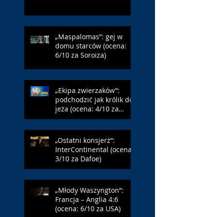
„Maspalomas”: gej w
domu starców (ocena:
6/10 za Soroiza)
„Ekipa zwierzaków”:
podchodzić jak królik do
jeża (ocena: 4/10 za
Farmazona)
„Ostatni konsjerż”:
InterContinental (ocena:
3/10 za Dafoe)
„Młody Waszyngton”:
Francja – Anglia 4:6
(ocena: 6/10 za USA)