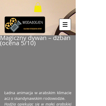
Magiczny dywan – dzban
(ocena 5/10)
Ładna animacja w arabskim klimacie 
acz o skandynawskim rodowodzie.
Hodżia opiekując się w małej arabskiej 