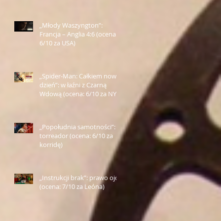
„Młody Waszyngton”:
Francja – Anglia 4:6 (ocena:
6/10 za USA)
„Spider-Man: Całkiem nowy
dzień”: w łaźni z Czarną
Wdową (ocena: 6/10 za NY)
„Popołudnia samotności”:
torreador (ocena: 6/10 za
korridę)
„Instrukcji brak”: prawo ojca
(ocena: 7/10 za Leóna)