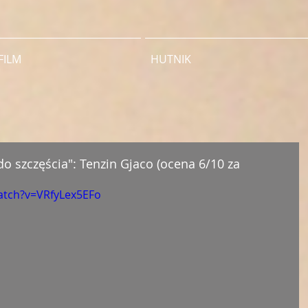
FILM
HUTNIK
o szczęścia": Tenzin Gjaco (ocena 6/10 za
atch?v=VRfyLex5EFo