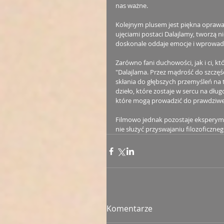
nas ważne.
Kolejnym plusem jest piękna oprawa
ujęciami postaci Dalajlamy, tworzą n
doskonale oddaje emocje i wprowadza
Zarówno fani duchowości, jak i ci, kt
"Dalajlama. Przez mądrość do szczęści
skłania do głębszych przemyśleń na 
dzieło, które zostaje w sercu na dłu
które mogą prowadzić do prawdziweg
Filmowo jednak pozostaje ekspery
nie służyć przyswajaniu filozoficzneg
Komentarze