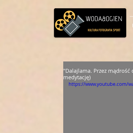
"Dalajlama. Przez mądrość d
medytację)
https://www.youtube.com/w