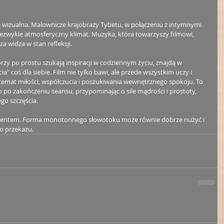
 wizualna. Malownicze krajobrazy Tybetu, w połączeniu z intymnymi 
iezwykle atmosferyczny klimat. Muzyka, która towarzyszy filmowi, 
 widza w stan refleksji.
órzy po prostu szukają inspiracji w codziennym życiu, znajdą w 
a" coś dla siebie. Film nie tylko bawi, ale przede wszystkim uczy i 
temat miłości, współczucia i poszukiwania wewnętrznego spokoju. To 
go po zakończeniu seansu, przypominając o sile mądrości i prostoty, 
o szczęścia.
mentem. Forma monotonnego słowotoku może równie dobrze nużyć i 
o przekazu. 