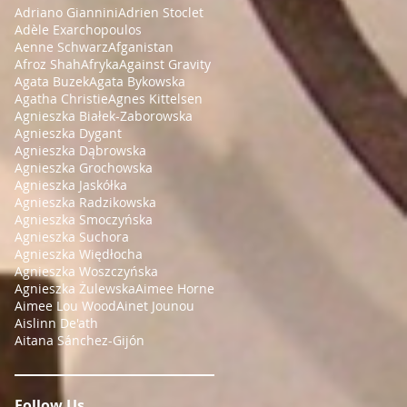
Adriano Giannini
Adrien Stoclet
Adèle Exarchopoulos
Aenne Schwarz
Afganistan
Afroz Shah
Afryka
Against Gravity
Agata Buzek
Agata Bykowska
Agatha Christie
Agnes Kittelsen
Agnieszka Białek-Zaborowska
Agnieszka Dygant
Agnieszka Dąbrowska
Agnieszka Grochowska
Agnieszka Jaskółka
Agnieszka Radzikowska
Agnieszka Smoczyńska
Agnieszka Suchora
Agnieszka Więdłocha
Agnieszka Woszczyńska
Agnieszka Żulewska
Aimee Horne
Aimee Lou Wood
Ainet Jounou
Aislinn De'ath
Aitana Sánchez-Gijón
Follow Us