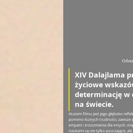
Odważ
XIV Dalajlama pr
życiowe wskazów
determinację w 
na świecie.
Atutem filmu jest jego głęboko refle
pomimo licznych trudności, zawsze s
empatii i zrozumienia dla innych, in
naukami są nie tylko pouczające, ale 