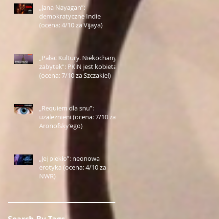
„Jana Nayagan”:
demokratyczne Indie
(ocena: 4/10 za Vijaya)
„Pałac Kultury. Niekochany
zabytek”: PKiN jest kobietą
(ocena: 7/10 za Szczakiel)
„Requiem dla snu”:
uzależnieni (ocena: 7/10 za
Aronofsky’ego)
„Jej piekło”: neonowa
erotyka (ocena: 4/10 za
NWR)
Search By Tags