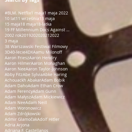
#BLM
. Netflix
1 maja
1 maja 2022
10 lat
11 września
13 maja
15 maja
18 maja
18-latka
19 FF Millennium Docs Against Gravity!
2002 rok
2019
2020
2021
2022
3 maja
38 Warszawski Festiwal Filmowy
3D
40-lecie
4DX
Aamu Milonoff
Aaron Friesz
Aaron Hendry
Aaron Hilmer
Aaron Monaghan
Aaron Nee
Aaron Taylor-Johnson
Abby Fitz
Abe Sylvia
Abke Haring
Achouackh Abakar
Adam Bobik
Adam Daho
Adam Ethan Crow
Adam Ferency
Adam Gunn
Adam Małysz
Adam Mickiewicz
Adam Nee
Adam Neill
Adam Woronowicz
Adam Zdrójkowski
Admir Glamočak
Adolf Hitler
Adria Arjona
Adriana F. Castellanos