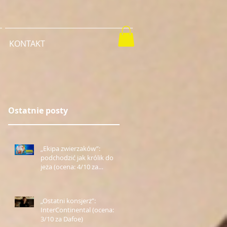
KONTAKT
Ostatnie posty
„Ekipa zwierzaków”:
podchodzić jak królik do
jeża (ocena: 4/10 za
Farmazona)
„Ostatni konsjerż”:
InterContinental (ocena:
3/10 za Dafoe)