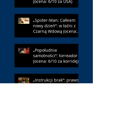
(ocena: 6/10 za USA)
„Spider-Man: Całkiem
nowy dzień”: w łaźni z
Czarną Wdową (ocena:
6/10 za NY)
„Popołudnia
samotności”: torreador
(ocena: 6/10 za korridę)
„Instrukcji brak”: prawo
ojca (ocena: 7/10 za
Leóna)
„Jana Nayagan”:
demokratyczne Indie
(ocena: 4/10 za Vijaya)