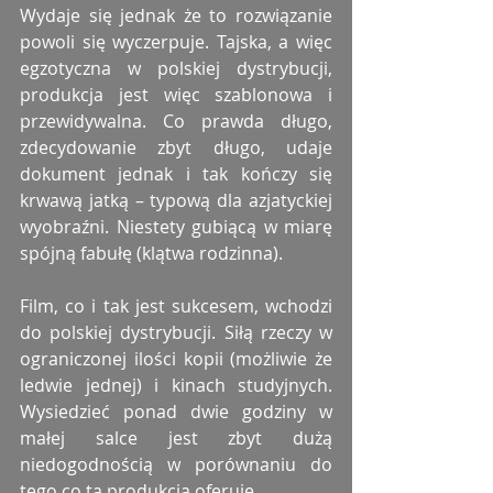
Wydaje się jednak że to rozwiązanie 
powoli się wyczerpuje. Tajska, a więc 
egzotyczna w polskiej dystrybucji, 
produkcja jest więc szablonowa i 
przewidywalna. Co prawda długo, 
zdecydowanie zbyt długo, udaje 
dokument jednak i tak kończy się 
krwawą jatką – typową dla azjatyckiej 
wyobraźni. Niestety gubiącą w miarę 
spójną fabułę (klątwa rodzinna). 
Film, co i tak jest sukcesem, wchodzi 
do polskiej dystrybucji. Siłą rzeczy w 
ograniczonej ilości kopii (możliwie że 
ledwie jednej) i kinach studyjnych. 
Wysiedzieć ponad dwie godziny w 
małej salce jest zbyt dużą 
niedogodnością w porównaniu do 
tego co ta produkcja oferuje. 