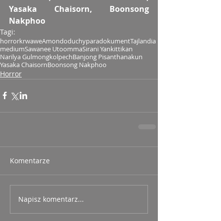
Yasaka Chaisorn, Boonsong 
Nakphoo 
Tagi:
horror
krwawe
Amondo
duchy
paradokument
Tajlandia
medium
Sawanee Utoomma
Sirani Yankittikan
Narilya Gulmongkolpech
Banjong Pisanthanakun
Yasaka Chaisorn
Boonsong Nakphoo
Horror
Komentarze
Napisz komentarz...