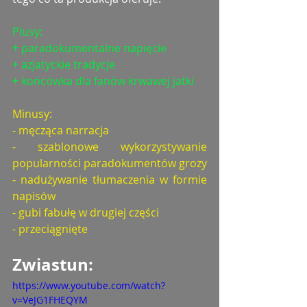
Plusy: 
+ paradokumentalne napięcie
+ azjatyckie tradycje
+ końcówka dla fanów krwawej jatki
Minusy: 
- męcząca narracja
- szablonowe wykorzystywanie 
popularności paradokumentów grozy
- nadużywanie tłumaczenia w formie 
napisów
- gubi fabułę w drugiej części
- przeciągnięte
Zwiastun: 
https://www.youtube.com/watch?
v=VeJG1FHEQYM