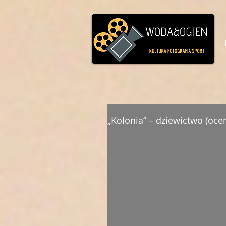
„Kolonia” – dziewictwo (oce