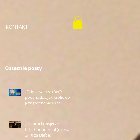
KONTAKT
Ostatnie posty
„Ekipa zwierzaków”:
podchodzić jak królik do
jeża (ocena: 4/10 za
Farmazona)
„Ostatni konsjerż”:
InterContinental (ocena:
3/10 za Dafoe)