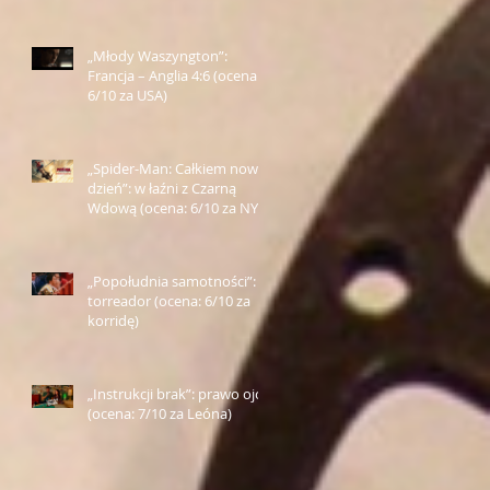
„Młody Waszyngton”:
Francja – Anglia 4:6 (ocena:
6/10 za USA)
„Spider-Man: Całkiem nowy
dzień”: w łaźni z Czarną
Wdową (ocena: 6/10 za NY)
„Popołudnia samotności”:
torreador (ocena: 6/10 za
korridę)
„Instrukcji brak”: prawo ojca
(ocena: 7/10 za Leóna)