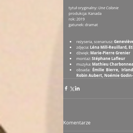
tytuł oryginalny:
 Une Colonie
produkcja: Kanada
rok: 2019
gatunek: dramat
reżyseria, scenariusz: 
Geneviève
zdjęcia: 
Léna Mill-Reuillard, E
dźwięk: 
Marie-Pierre Grenier
montaż: 
Stéphane Lafleur
muzyka: 
Mathieu Charbonne
obsada: 
Émilie Bierre, Irlan
Robin Aubert, Noémie Godin
Komentarze