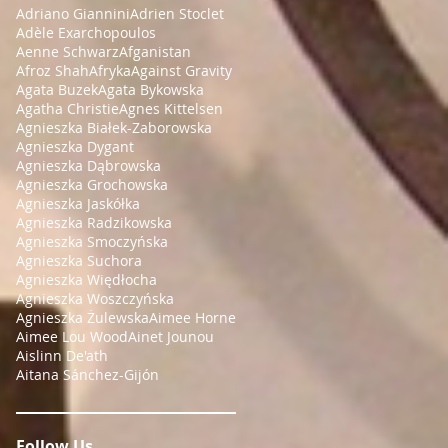
Adriano Giannini
Adrien Stoclet
Adèle Exarchopoulos
Aenne Schwarz
Afganistan
Afroz Shah
Afryka
Against Gravity
Agata Buzek
Agata Bykowska
Agatha Christie
Agnes Kittelsen
Agnieszka Białek-Zaborowska
Agnieszka Dygant
Agnieszka Dąbrowska
Agnieszka Grochowska
Agnieszka Jaskółka
Agnieszka Radzikowska
Agnieszka Smoczyńska
Agnieszka Suchora
Agnieszka Więdłocha
Agnieszka Woszczyńska
Agnieszka Żulewska
Aimee Horne
Aimee Lou Wood
Ainet Jounou
Aislinn De'ath
Aitana Sánchez-Gijón
Follow Us