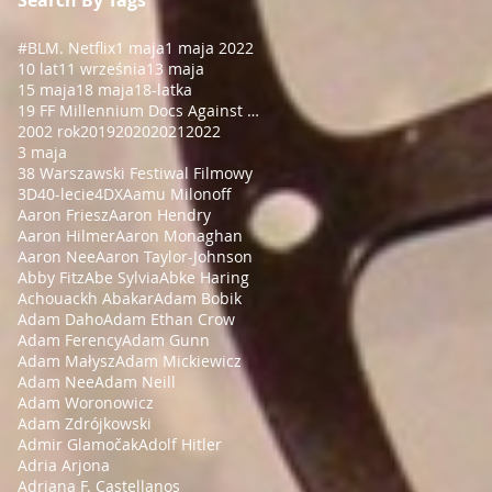
#BLM
. Netflix
1 maja
1 maja 2022
10 lat
11 września
13 maja
15 maja
18 maja
18-latka
19 FF Millennium Docs Against Gravity!
2002 rok
2019
2020
2021
2022
3 maja
38 Warszawski Festiwal Filmowy
3D
40-lecie
4DX
Aamu Milonoff
Aaron Friesz
Aaron Hendry
Aaron Hilmer
Aaron Monaghan
Aaron Nee
Aaron Taylor-Johnson
Abby Fitz
Abe Sylvia
Abke Haring
Achouackh Abakar
Adam Bobik
Adam Daho
Adam Ethan Crow
Adam Ferency
Adam Gunn
Adam Małysz
Adam Mickiewicz
Adam Nee
Adam Neill
Adam Woronowicz
Adam Zdrójkowski
Admir Glamočak
Adolf Hitler
Adria Arjona
Adriana F. Castellanos