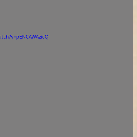
watch?v=pENCAWAzicQ