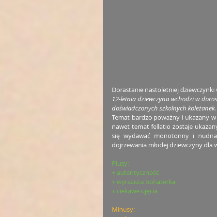
Dorastanie nastoletniej dziewczynki w
12-letnia dziewczyna wchodzi w dorosłe
doświadczonych szkolnych koleżanek.
Temat bardzo poważny i ukazany w s
nawet temat fellatio zostaje ukazan
się wydawać monotonny i nudnawy
dojrzewania młodej dziewczyny dla 
Plusy:
+ autentyczność
+ wyrazista bohaterka
+ ciekawe ujęcia
Minusy: