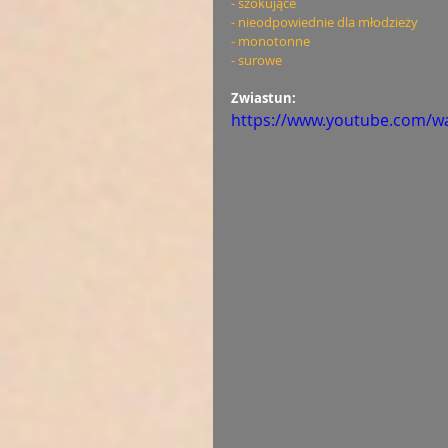
- szokujące
- nieodpowiednie dla młodzieży
- monotonne
- surowe
Zwiastun: 
https://www.youtube.com/