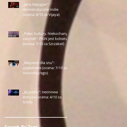
„Jana Nayagan”:
demokratyczne Indie
(ocena: 4/10 za Vijaya)
„Pałac Kultury. Niekochany
zabytek”: PKiN jest kobietą
(ocena: 7/10 za Szczakiel)
„Requiem dla snu”:
uzależnieni (ocena: 7/10 za
Aronofsky’ego)
„Jej piekło”: neonowa
erotyka (ocena: 4/10 za
NWR)
Search By Tags