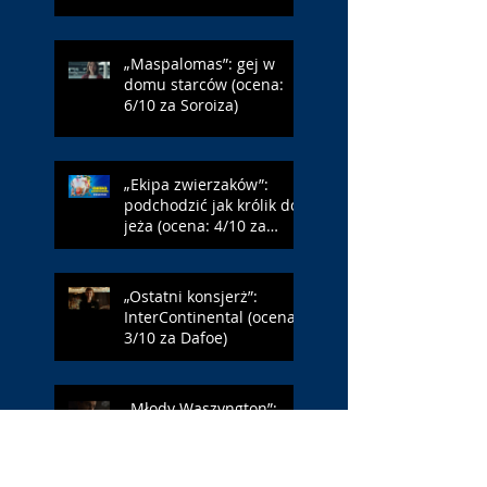
„Maspalomas”: gej w
domu starców (ocena:
6/10 za Soroiza)
„Ekipa zwierzaków”:
podchodzić jak królik do
jeża (ocena: 4/10 za
Farmazona)
„Ostatni konsjerż”:
InterContinental (ocena:
3/10 za Dafoe)
„Młody Waszyngton”:
Francja – Anglia 4:6
(ocena: 6/10 za USA)