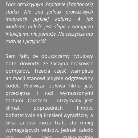
Erice atrakcyjnym kapitanie (kapitance?) 
statku. Nie zna jednak prawdziwych 
motywacji pięknej kobiety. A jak 
wiadomo miłość jest ślepa i wampirza 
intuicja mu nie pomoże. Na szczęście ma 
rodzinę i przyjaciół.
Sam fakt, że opuszczamy tytułowy 
hotel dowodzi, że zaczyna brakować 
pomysłów. Trzecia część wampirze 
animacji stanowi jedynie odgrzewany 
kotlet. Pierwsza połowa filmu jest 
przeciętna i razi wymuszonymi 
żartami. Owszem – utrzymany jest 
klimat poprzednich filmów, 
bohaterowie są kreśleni wyraziście, a 
kilka żartów może trafić do mniej 
wymagających widzów. Jednak całość 
jawi się jako maksymalnie 