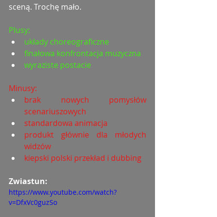
sceną. Trochę mało.
Plusy:
układy choreograficzne
finałowa konfrontacja muzyczna
wyraziste postacie
Minusy:
brak nowych pomysłów 
scenariuszowych
standardowa animacja
produkt głównie dla młodych 
widzów
kiepski polski przekład i dubbing
Zwiastun: 
https://www.youtube.com/watch?
v=DfxVc0guzSo