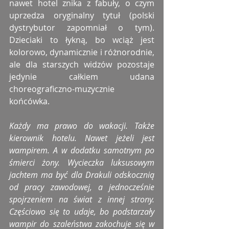
nawet hotel znika z fabuły, o czym 
uprzedza oryginalny tytuł (polski 
dystrybutor zapomniał o tym). 
Dzieciaki to łykną, bo wciąż jest 
kolorowo, dynamicznie i różnorodnie, 
ale dla starszych widzów pozostaje 
jedynie całkiem udana 
choreograficzno-muzycznie 
końcówka.
Każdy ma prawo do wakacji. Także 
kierownik hotelu. Nawet jeżeli jest 
wampirem. A w dodatku samotnym po 
śmierci żony. Wycieczka luksusowym 
jachtem ma być dla Drakuli odskocznią 
od pracy zawodowej, a jednocześnie 
spojrzeniem na świat z innej strony. 
Częściowo się to udaje, bo podstarzały 
wampir do szaleństwa zakochuje się w 