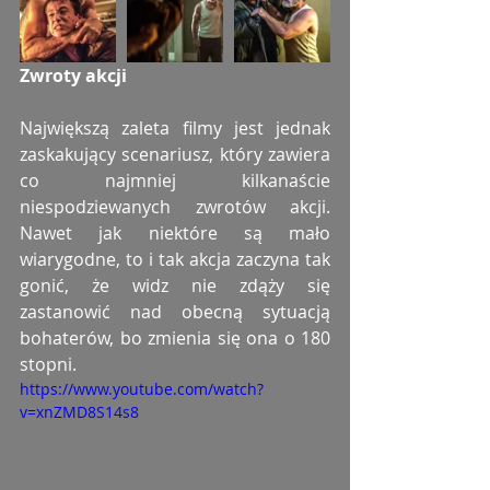
Zwroty akcji
Największą zaleta filmy jest jednak 
zaskakujący scenariusz, który zawiera 
co najmniej kilkanaście 
niespodziewanych zwrotów akcji. 
Nawet jak niektóre są mało 
wiarygodne, to i tak akcja zaczyna tak 
gonić, że widz nie zdąży się 
zastanowić nad obecną sytuacją 
bohaterów, bo zmienia się ona o 180 
stopni.
https://www.youtube.com/watch?
v=xnZMD8S14s8