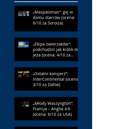
„Maspalomas”: gej w
domu starców (ocena:
6/10 za Soroiza)
„Ekipa zwierzaków”:
podchodzić jak królik do
jeża (ocena: 4/10 za
Farmazona)
„Ostatni konsjerż”:
InterContinental (ocena:
3/10 za Dafoe)
„Młody Waszyngton”:
Francja – Anglia 4:6
(ocena: 6/10 za USA)