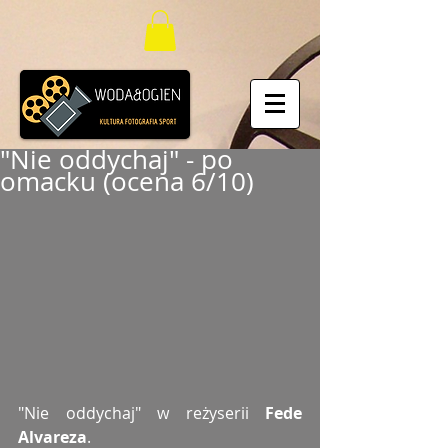
"Nie oddychaj" - po
omacku (ocena 6/10)
"Nie oddychaj" w reżyserii 
Fede 
Alvareza
.