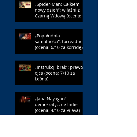
„Spider-Man: Całkiem
nowy dzień”: w łaźni z
Czarną Wdową (ocena:
6/10 za NY)
„Popołudnia
samotności”: torreador
(ocena: 6/10 za korridę)
„Instrukcji brak”: prawo
ojca (ocena: 7/10 za
Leóna)
„Jana Nayagan”:
demokratyczne Indie
(ocena: 4/10 za Vijaya)
„Pałac Kultury.
Niekochany zabytek”: