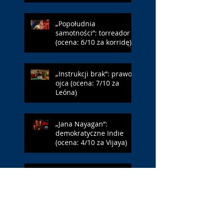
6/10 za NY)
„Popołudnia
samotności”: torreador
(ocena: 6/10 za korridę)
„Instrukcji brak”: prawo
ojca (ocena: 7/10 za
Leóna)
„Jana Nayagan”:
demokratyczne Indie
(ocena: 4/10 za Vijaya)
„Pałac Kultury.
Niekochany zabytek”:
PKiN jest kobietą (ocena:
7/10 za Szczakiel)