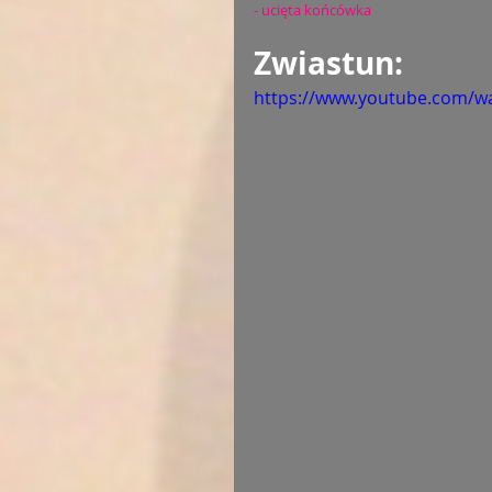
- ucięta końcówka
Zwiastun:
https://www.youtube.com/wa