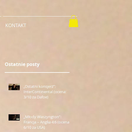
KONTAKT
Ostatnie posty
„Ostatni konsjerż”:
InterContinental (ocena:
3/10 za Dafoe)
„Młody Waszyngton”:
Francja – Anglia 4:6 (ocena:
6/10 za USA)