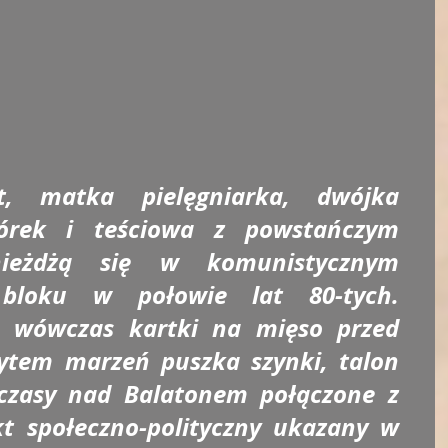
kt, matka pielęgniarka, dwójka 
córek i teściowa z powstańczym 
ieżdżą się w komunistycznym 
bloku w połowie lat 80-tych. 
ą wówczas kartki na mięso przed 
ytem marzeń puszka szynki, talon 
zasy nad Balatonem połączone z 
t społeczno-polityczny ukazany w 