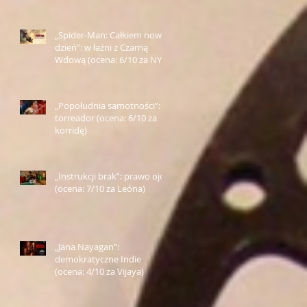
„Spider-Man: Całkiem nowy
dzień”: w łaźni z Czarną
Wdową (ocena: 6/10 za NY)
„Popołudnia samotności”:
torreador (ocena: 6/10 za
korridę)
„Instrukcji brak”: prawo ojca
(ocena: 7/10 za Leóna)
„Jana Nayagan”:
demokratyczne Indie
(ocena: 4/10 za Vijaya)