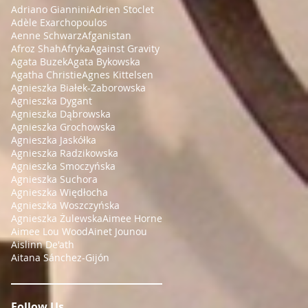
Adriano Giannini
Adrien Stoclet
Adèle Exarchopoulos
Aenne Schwarz
Afganistan
Afroz Shah
Afryka
Against Gravity
Agata Buzek
Agata Bykowska
Agatha Christie
Agnes Kittelsen
Agnieszka Białek-Zaborowska
Agnieszka Dygant
Agnieszka Dąbrowska
Agnieszka Grochowska
Agnieszka Jaskółka
Agnieszka Radzikowska
Agnieszka Smoczyńska
Agnieszka Suchora
Agnieszka Więdłocha
Agnieszka Woszczyńska
Agnieszka Żulewska
Aimee Horne
Aimee Lou Wood
Ainet Jounou
Aislinn De'ath
Aitana Sánchez-Gijón
Follow Us