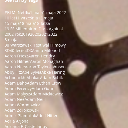
#BLM
. Netflix
1 maja
1 maja 2022
10 lat
11 września
13 maja
15 maja
18 maja
18-latka
19 FF Millennium Docs Against Gravity!
2002 rok
2019
2020
2021
2022
3 maja
38 Warszawski Festiwal Filmowy
3D
40-lecie
4DX
Aamu Milonoff
Aaron Friesz
Aaron Hendry
Aaron Hilmer
Aaron Monaghan
Aaron Nee
Aaron Taylor-Johnson
Abby Fitz
Abe Sylvia
Abke Haring
Achouackh Abakar
Adam Bobik
Adam Daho
Adam Ethan Crow
Adam Ferency
Adam Gunn
Adam Małysz
Adam Mickiewicz
Adam Nee
Adam Neill
Adam Woronowicz
Adam Zdrójkowski
Admir Glamočak
Adolf Hitler
Adria Arjona
Adriana F. Castellanos