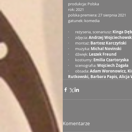
produkcja: Polska
rok: 2021
polska premiera: 27 sierpnia 2021
gatunek: komedia
·       reżyseria, scenariusz: 
Kinga Dęb
·       zdjęcia: 
Andrzej Wojciechowsk
·       montaż:
 Bartosz Karczyński
·       muzyka: 
Michal Novinski
·       dźwięk: 
Leszek Freund
·       kostiumy: 
Emilia Czartoryska
·       scenografia: 
Wojciech Żogała
·       obsada: 
Adam Woronowicz, Kin
Rutkowski, Barbara Papis, Alicja
Komentarze