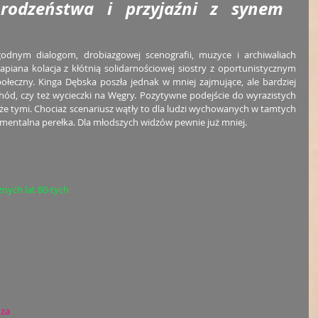
rodzeństwa i przyjaźni z synem 
odnym dialogom, drobiazgowej scenografii, muzyce i archiwaliach 
rapiana kolacja z kłótnią solidarnościowej siostry z oportunistycznym 
ołeczny. Kinga Dębska poszła jednak w mniej zajmujące, ale bardziej 
d, czy też wycieczki na Węgry. Pozytywne podejście do wyrazistych 
kże tymi. Chociaż scenariusz wątły to dla ludzi wychowanych w tamtych 
ymentalna perełka. Dla młodszych widzów pewnie już mniej. 
nych lat 80-tych
dza