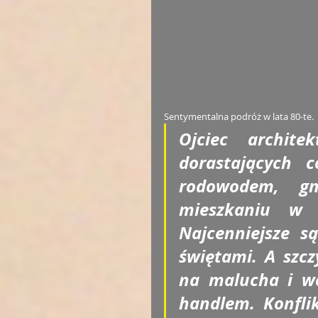
Sentymentalna podróż w lata 80-te. 
Ojciec archite
dorastających 
rodowodem, gn
mieszkaniu w 
Najcenniejsze s
świętami. A szcz
na malucha i wc
handlem. Konflik