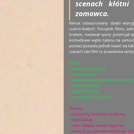
scenach kłótni 
zomowca. 
Klimat odwzorowany dzięki wiaryg
czarno-białych. Początek filmu, zak
bratem, nadawał spory potencjał sp
komediowe wątki: talonu na samochó
postaci pozwala jednak bawić się ta
czasach taki film to prawdziwa sent
Plusy:
+ wiarygodne dialogi
+ bohaterowie
+ wierne odwzorowanie komunistycz
+ sentymentalizm
+ polska muzyka
+ scenografia, kostiumy
Minusy:
- porzucony kontekst społeczny
- wątła fabuła
- mało ciekawy wątek węgierski
- mniej atrakcyjne dla młodszego wi