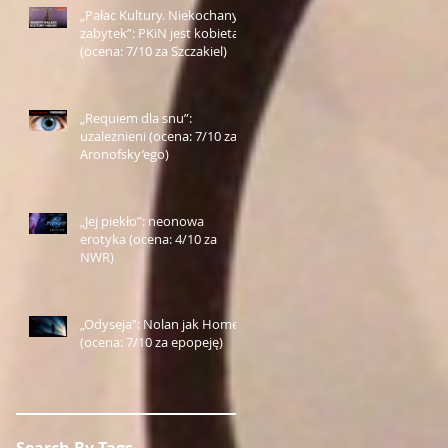
„Pałac Kultury. Niekochany
zabytek”: PKiN jest kobietą
(ocena: 7/10 za Szczakiel)
„Requiem dla snu”:
uzależnieni (ocena: 7/10 za
Aronofsky’ego)
„Jej piekło”: neonowa
erotyka (ocena: 4/10 za
NWR)
„Odyseja”: Nolan jak Homer
(ocena: 7/10 za epopeję)
Search By Tags