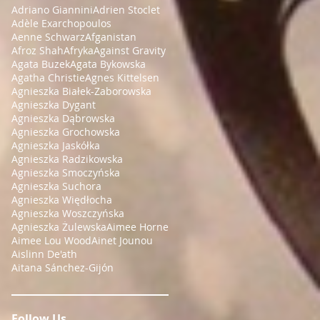
Adriano Giannini
Adrien Stoclet
Adèle Exarchopoulos
Aenne Schwarz
Afganistan
Afroz Shah
Afryka
Against Gravity
Agata Buzek
Agata Bykowska
Agatha Christie
Agnes Kittelsen
Agnieszka Białek-Zaborowska
Agnieszka Dygant
Agnieszka Dąbrowska
Agnieszka Grochowska
Agnieszka Jaskółka
Agnieszka Radzikowska
Agnieszka Smoczyńska
Agnieszka Suchora
Agnieszka Więdłocha
Agnieszka Woszczyńska
Agnieszka Żulewska
Aimee Horne
Aimee Lou Wood
Ainet Jounou
Aislinn De'ath
Aitana Sánchez-Gijón
Follow Us