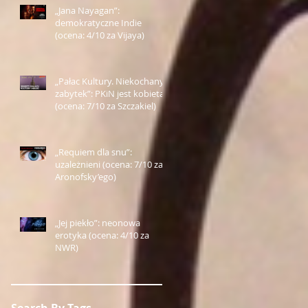
„Jana Nayagan”:
demokratyczne Indie
(ocena: 4/10 za Vijaya)
„Pałac Kultury. Niekochany
zabytek”: PKiN jest kobietą
(ocena: 7/10 za Szczakiel)
„Requiem dla snu”:
uzależnieni (ocena: 7/10 za
Aronofsky’ego)
„Jej piekło”: neonowa
erotyka (ocena: 4/10 za
NWR)
Search By Tags