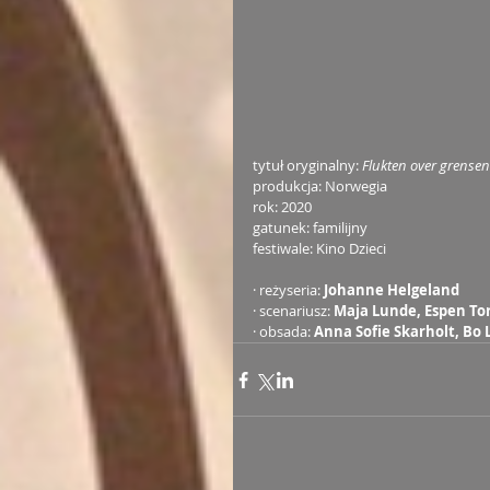
tytuł oryginalny: 
Flukten over grensen
produkcja: Norwegia
rok: 2020
gatunek: familijny
festiwale: Kino Dzieci
· reżyseria: 
Johanne Helgeland
· scenariusz: 
Maja Lunde, Espen To
· obsada: 
Anna Sofie Skarholt, Bo 