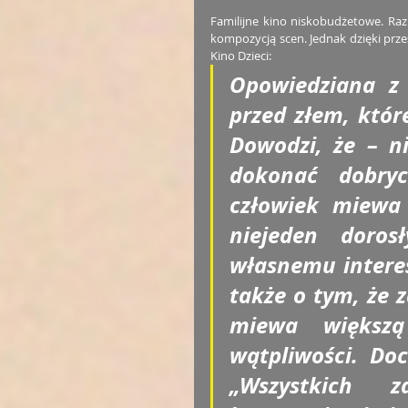
Familijne kino niskobudżetowe. Raz
kompozycją scen. Jednak dzięki prze
Kino Dzieci:
Opowiedziana z 
przed złem, któr
Dowodzi, że – n
dokonać dobry
człowiek miewa s
niejeden doros
własnemu interes
także o tym, że z
miewa większą
wątpliwości. Doc
„Wszystkich z