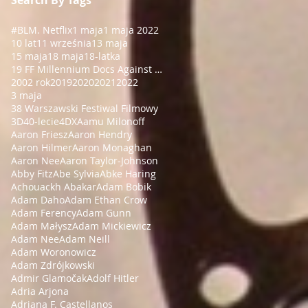
#BLM
. Netflix
1 maja
1 maja 2022
10 lat
11 września
13 maja
15 maja
18 maja
18-latka
19 FF Millennium Docs Against Gravity!
2002 rok
2019
2020
2021
2022
3 maja
38 Warszawski Festiwal Filmowy
3D
40-lecie
4DX
Aamu Milonoff
Aaron Friesz
Aaron Hendry
Aaron Hilmer
Aaron Monaghan
Aaron Nee
Aaron Taylor-Johnson
Abby Fitz
Abe Sylvia
Abke Haring
Achouackh Abakar
Adam Bobik
Adam Daho
Adam Ethan Crow
Adam Ferency
Adam Gunn
Adam Małysz
Adam Mickiewicz
Adam Nee
Adam Neill
Adam Woronowicz
Adam Zdrójkowski
Admir Glamočak
Adolf Hitler
Adria Arjona
Adriana F. Castellanos