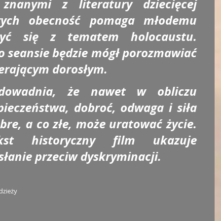
nanymi z literatury dziecięcej 
rych obecność pomaga młodemu 
zyć się z tematem holocaustu. 
po seansie będzie mógł porozmawiać 
erającym dorosłym.
dowadnia, że nawet w obliczu 
pieczeństwa, dobroć, odwaga i siła 
bre, a co złe, może uratować życie. 
kst historyczny film ukazuje 
słanie przeciw dyskryminacji.
zieży 