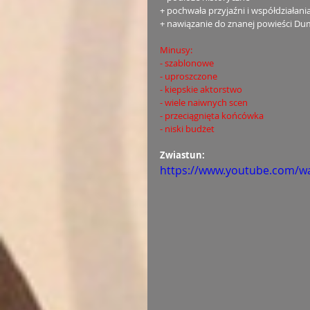
+ pochwała przyjaźni i współdziałani
+ nawiązanie do znanej powieści D
Minusy:
- szablonowe
- uproszczone
- kiepskie aktorstwo
- wiele naiwnych scen
- przeciągnięta końcówka
- niski budżet
Zwiastun:
https://www.youtube.com/w