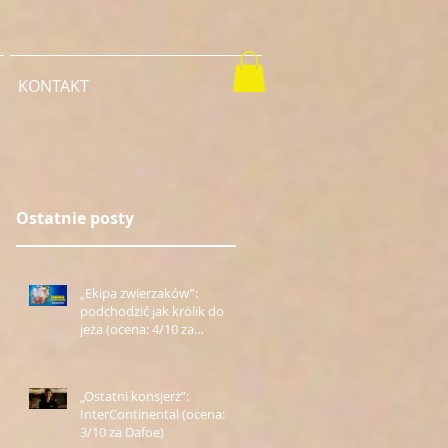
KONTAKT
Ostatnie posty
„Ekipa zwierzaków”:
podchodzić jak królik do
jeża (ocena: 4/10 za
Farmazona)
„Ostatni konsjerż”:
InterContinental (ocena:
3/10 za Dafoe)