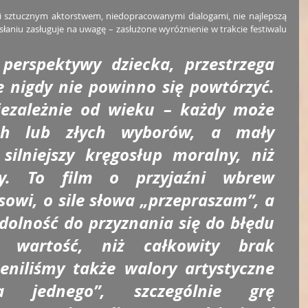
i sztucznym aktorstwem, niedopracowanymi dialogami, nie najlepszą 
słaniu zasługuje na uwagę – zasłużone wyróżnienie w trakcie festiwalu 
perspektywy dziecka, przestrzega 
e nigdy nie powinno się powtórzyć. 
iezależnie od wieku – każdy może 
ch lub złych wyborów, a mały 
ilniejszy kręgosłup moralny, niż 
ły. To film o przyjaźni wbrew 
owi, o sile słowa „przepraszam”, a 
dolność do przyznania się do błędu 
 wartość, niż całkowity brak 
eniliśmy także walory artystyczne 
a jednego”, szczególnie grę 