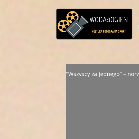
"Wszyscy za jednego” – norw