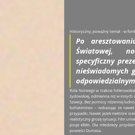
Historyczny, poważny temat - w form
Po aresztowani
Światowej, no
specyficzny prez
nieświadomych gr
odpowiedzialnymi
Rola Norwegii w trakcie hitlerowsk
żydowskiej, odmienna niż w innych o
Szwecji. Bez pomocy rdzennej ludnośc
bohaterstwo – wskazując że nawet 
przypadki. Nawet jeżeli niektóre sce
realistyczny grozę sytuacji. Film um
psuje efekt. Dla młodzieży przydatn
powieści Dumasa. 