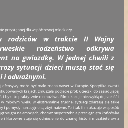
ie przystępnej dla współczesnej młodzieży. 
u rodziców w trakcie II Wojny 
rweskie rodzeństwo odkrywa 
ent na gwiazdkę. W jednej chwili z 
ozy sytuacji dzieci muszą stać się 
 i odważnymi. 
iej ofensywy może być mało znana nawet w Europie. Specyfika kwestii 
kupowanych krajach, zmuszała podjęcie prób ucieczki do sąsiadującej 
i było to praktycznie niemożliwe. Film ukazuje niezwykłą dojrzałość i 
w młodym wieku w ekstremalnie trudnej sytuacji zdarzają się takie 
ny i pomysły narracyjne są zbyt naiwne. To i tak film ukazuje w sposób 
iejętnie gra na emocjach, chociaż niepotrzebnie przeciągnięta końcówka 
e i klarowne staje się odniesienie do znanej historii muszkieterów z 