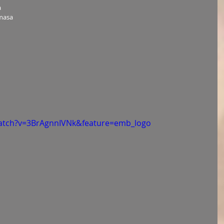
a
umasa
atch?v=3BrAgnnIVNk&feature=emb_logo