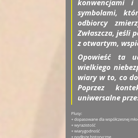
konwencjami i z
symbolami, któ
odbiorcy zmier
Zwłaszcza, jeśli 
z otwartym, wspi
Opowieść ta u
wielkiego niebez
wiary w to, co do
Poprzez konte
uniwersalne prze
Plusy:
+ dopasowane dla współczesnej młod
+ wyrazistość
+ wiarygodność
+ podłoże historyczne