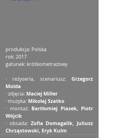
produkcja: Polska
rok: 2017
gatunek: krótkometrażowy
· reżyseria, scenariusz: 
Grzegorz 
Molda
· zdjęcia: 
Maciej Miller
· muzyka: 
Mikołaj Szatko
· montaż: 
Bartłomiej Piasek, Piotr 
Wójcik
· obsada: 
Zofia Domagalik, Juliusz 
Chrząstowski, Eryk Kulm