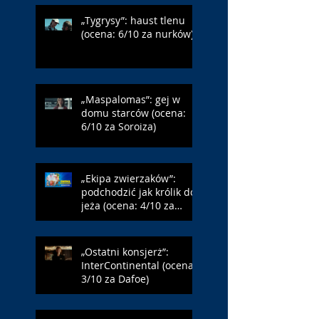
„Tygrysy”: haust tlenu
(ocena: 6/10 za nurków)
„Maspalomas”: gej w
domu starców (ocena:
6/10 za Soroiza)
„Ekipa zwierzaków”:
podchodzić jak królik do
jeża (ocena: 4/10 za
Farmazona)
„Ostatni konsjerż”:
InterContinental (ocena:
3/10 za Dafoe)