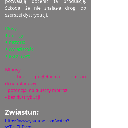
pozwalają docenić tą produkcję. 
Szkoda, że nie znalazła drogi do 
szerszej dystrybucji. 
Plusy:
+ dialogi
+ historia
+ wyrazistość
+ aktorstwo 
Minusy:
- bez pogłębienia postaci 
drugoplanowych
- potencjał na dłuższy metraż
- bez dystrybucji
Zwiastun: 
https://www.youtube.com/watch?
v=TzslZHDyemI