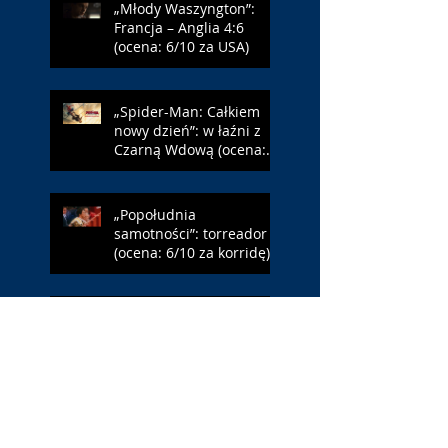
„Młody Waszyngton”:
Francja – Anglia 4:6
(ocena: 6/10 za USA)
„Spider-Man: Całkiem
nowy dzień”: w łaźni z
Czarną Wdową (ocena:
6/10 za NY)
„Popołudnia
samotności”: torreador
(ocena: 6/10 za korridę)
„Instrukcji brak”: prawo
ojca (ocena: 7/10 za
Leóna)
„Jana Nayagan”:
demokratyczne Indie