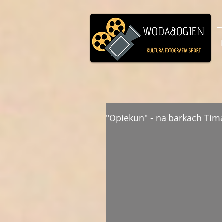
"Opiekun" - na barkach Tim