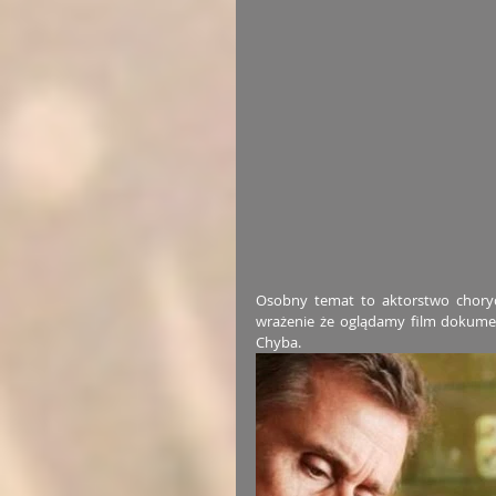
Osobny temat to aktorstwo chorych
wrażenie że oglądamy film dokument
Chyba.