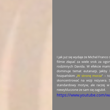
I jak już się wydaje że Michel Franc
filmie złapać za wiele srok za og
rodzinnych Davida. W efekcie mamy
dominuje temat eutanazji. Jakby 
hiszpańskim „
W stronę morza
” – t
skoncentrować na wizji reżysera. S
standardowy motyw, ale raczej w h
niewykluczone że sam się zagubił.
https://www.youtube.com/w