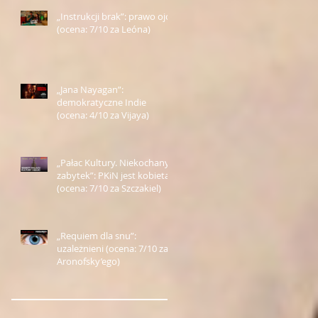
„Instrukcji brak”: prawo ojca
(ocena: 7/10 za Leóna)
„Jana Nayagan”:
demokratyczne Indie
(ocena: 4/10 za Vijaya)
„Pałac Kultury. Niekochany
zabytek”: PKiN jest kobietą
(ocena: 7/10 za Szczakiel)
„Requiem dla snu”:
uzależnieni (ocena: 7/10 za
Aronofsky’ego)