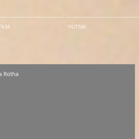
FILM
HUTNIK
a Rotha