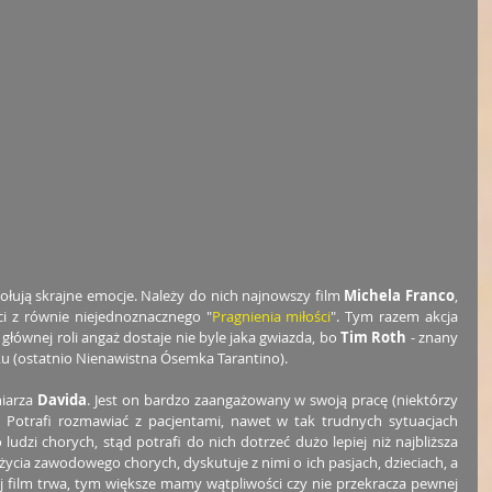
wołują skrajne emocje. Należy do nich najnowszy film 
Michela Franco
, 
ści z równie niejednoznacznego "
Pragnienia miłości
". Tym razem akcja 
głównej roli angaż dostaje nie byle jaka gwiazda, bo 
Tim Roth
 - znany 
ku (ostatnio Nienawistna Ósemka Tarantino). 
iarza 
Davida
. Jest on bardzo zaangażowany w swoją pracę (niektórzy 
 Potrafi rozmawiać z pacjentami, nawet w tak trudnych sytuacjach 
udzi chorych, stąd potrafi do nich dotrzeć dużo lepiej niż najbliższa 
życia zawodowego chorych, dyskutuje z nimi o ich pasjach, dzieciach, a 
j film trwa, tym większe mamy wątpliwości czy nie przekracza pewnej 