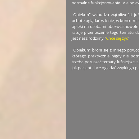
normalne funkcjonowanie . Ale pojaw
"Opiekun" wzbudza wątpliwości już
ochotę oglądać w kinie, w końcu mi
opieki na osobami ubezwłasnowolnio
ratuje przenoszenie tego tematu d
jest nasz rodzimy "
Chce się żyć
". 
"Opiekun" broni się z innego powo
którego praktycznie nigdy nie potr
trzeba poruszać tematy luźniejsze,
jak pacjent chce oglądać zwykłego p