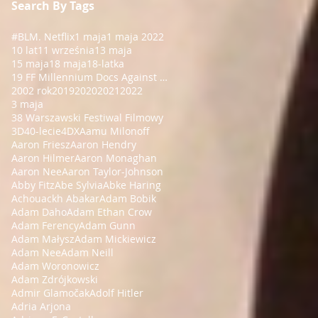
Search By Tags
#BLM
. Netflix
1 maja
1 maja 2022
10 lat
11 września
13 maja
15 maja
18 maja
18-latka
19 FF Millennium Docs Against Gravity!
2002 rok
2019
2020
2021
2022
3 maja
38 Warszawski Festiwal Filmowy
3D
40-lecie
4DX
Aamu Milonoff
Aaron Friesz
Aaron Hendry
Aaron Hilmer
Aaron Monaghan
Aaron Nee
Aaron Taylor-Johnson
Abby Fitz
Abe Sylvia
Abke Haring
Achouackh Abakar
Adam Bobik
Adam Daho
Adam Ethan Crow
Adam Ferency
Adam Gunn
Adam Małysz
Adam Mickiewicz
Adam Nee
Adam Neill
Adam Woronowicz
Adam Zdrójkowski
Admir Glamočak
Adolf Hitler
Adria Arjona