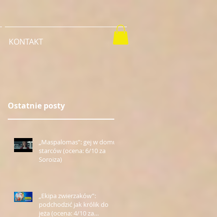
KONTAKT
Ostatnie posty
„Maspalomas”: gej w domu
starców (ocena: 6/10 za
Soroiza)
„Ekipa zwierzaków”:
podchodzić jak królik do
jeża (ocena: 4/10 za