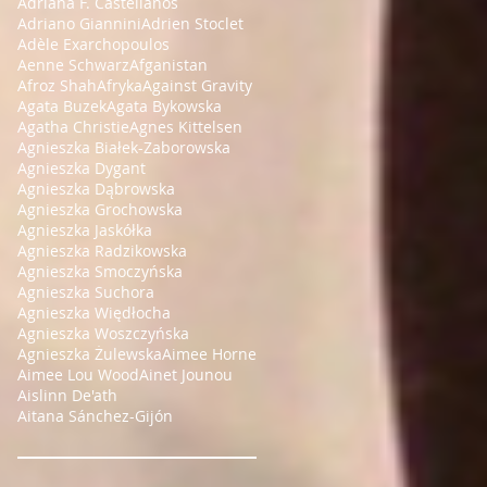
Adriana F. Castellanos
Adriano Giannini
Adrien Stoclet
Adèle Exarchopoulos
Aenne Schwarz
Afganistan
Afroz Shah
Afryka
Against Gravity
Agata Buzek
Agata Bykowska
Agatha Christie
Agnes Kittelsen
Agnieszka Białek-Zaborowska
Agnieszka Dygant
Agnieszka Dąbrowska
Agnieszka Grochowska
Agnieszka Jaskółka
Agnieszka Radzikowska
Agnieszka Smoczyńska
Agnieszka Suchora
Agnieszka Więdłocha
Agnieszka Woszczyńska
Agnieszka Żulewska
Aimee Horne
Aimee Lou Wood
Ainet Jounou
Aislinn De'ath
Aitana Sánchez-Gijón