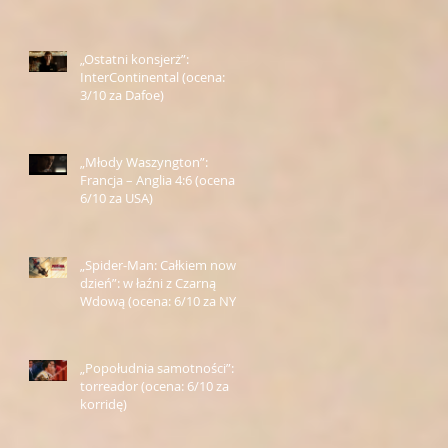
Farmazona)
„Ostatni konsjerż”:
InterContinental (ocena:
3/10 za Dafoe)
„Młody Waszyngton”:
Francja – Anglia 4:6 (ocena:
6/10 za USA)
„Spider-Man: Całkiem nowy
dzień”: w łaźni z Czarną
Wdową (ocena: 6/10 za NY)
„Popołudnia samotności”:
torreador (ocena: 6/10 za
korridę)