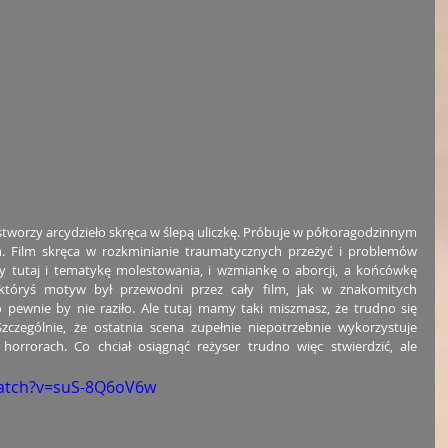
o stworzy arcydzieło skręca w ślepą uliczkę. Próbuje w półtoragodzinnym 
on. Film skręca w rozkminianie traumatycznych przeżyć i problemów 
 tutaj i tematykę molestowania, i wzmiankę o aborcji, a końcówkę 
któryś motyw był przewodni przez cały film, jak w znakomitych 
o pewnie by nie raziło. Ale tutaj mamy taki miszmasz, że trudno się 
zczególnie, że ostatnia scena zupełnie niepotrzebnie wykorzystuje 
orrorach. Co chciał osiągnąć reżyser trudno więc stwierdzić, ale 
atch?v=suS-8Q6oV6w