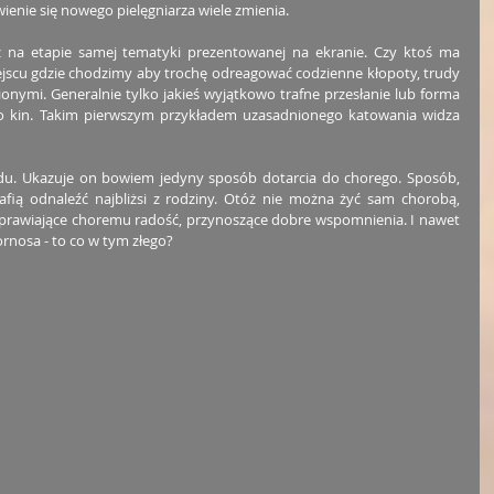
ienie się nowego pielęgniarza wiele zmienia.
 na etapie samej tematyki prezentowanej na ekranie. Czy ktoś ma 
ejscu gdzie chodzimy aby trochę odreagować codzienne kłopoty, trudy 
nymi. Generalnie tylko jakieś wyjątkowo trafne przesłanie lub forma 
o kin. Takim pierwszym przykładem uzasadnionego katowania widza 
du. Ukazuje on bowiem jedyny sposób dotarcia do chorego. Sposób, 
afią odnaleźć najbliżsi z rodziny. Otóż nie można żyć sam chorobą, 
 sprawiające choremu radość, przynoszące dobre wspomnienia. I nawet 
ornosa - to co w tym złego?