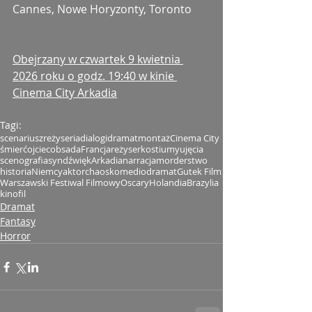
Cannes, Nowe Horyzonty, Toronto
Obejrzany w czwartek 9 kwietnia 
2026 roku o godz. 19:40 w kinie 
Cinema City Arkadia
Tagi:
scenariusz
reżyseria
dialogi
dramat
montaż
Cinema City
śmierć
ojciec
obsada
Francja
reżyser
kostiumy
ujęcia
scenografia
syn
dźwięk
Arkadia
narracja
morderstwo
historia
Niemcy
aktor
chaos
komediodramat
Gutek Film
Warszawski Festiwal Filmowy
Oscary
Holandia
Brazylia
kinofil
Dramat
Fantasy
Horror