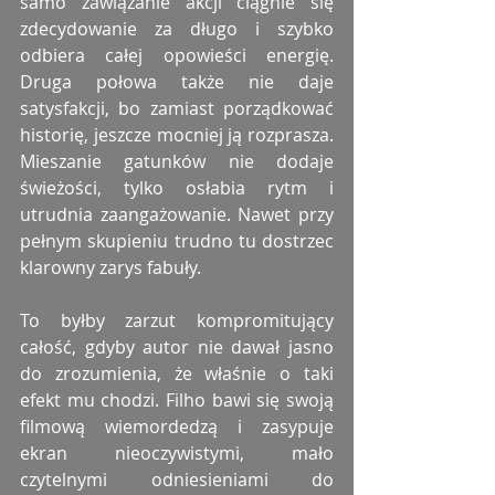
samo zawiązanie akcji ciągnie się 
zdecydowanie za długo i szybko 
odbiera całej opowieści energię. 
Druga połowa także nie daje 
satysfakcji, bo zamiast porządkować 
historię, jeszcze mocniej ją rozprasza. 
Mieszanie gatunków nie dodaje 
świeżości, tylko osłabia rytm i 
utrudnia zaangażowanie. Nawet przy 
pełnym skupieniu trudno tu dostrzec 
klarowny zarys fabuły.
To byłby zarzut kompromitujący 
całość, gdyby autor nie dawał jasno 
do zrozumienia, że właśnie o taki 
efekt mu chodzi. Filho bawi się swoją 
filmową wiemordedzą i zasypuje 
ekran nieoczywistymi, mało 
czytelnymi odniesieniami do 