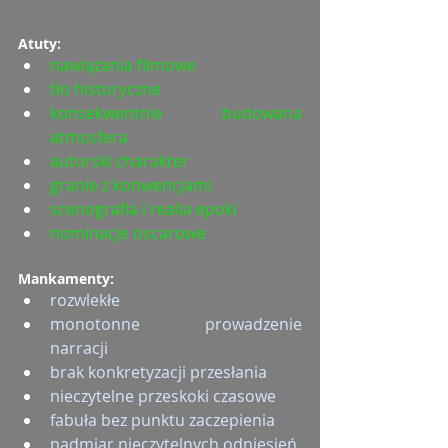
Atuty:
nawiązania filmowe
tło historyczne
konsekwentnie budowana 
atmosfera
autorski charakter
granie z konwencjami
scenografia i realia epoki
nominacje oscarowe
Mankamenty:
rozwlekłe
monotonne prowadzenie 
narracji
brak konkretyzacji przesłania
nieczytelne przeskoki czasowe
fabuła bez punktu zaczepienia
nadmiar nieczytelnych odniesień