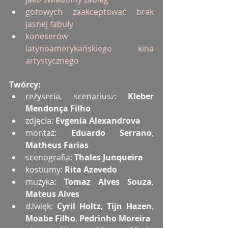
gotowych zaakceptować brak 
jasnej fabuły
koneserów 
latynoamerykańskiego kina 
artystycznego
Twórcy:
reżyseria, scenariusz: 
Kleber 
Mendonça Filho
zdjęcia: 
Evgenia Alexandrova
montaż: 
Eduardo Serrano
, 
Matheus Farias
scenografia: 
Thales Junqueira
kostiumy: 
Rita Azevedo
muzyka: 
Tomaz Alves Souza
, 
Mateus Alves
dźwięk: 
Cyril Holtz
, 
Tijn Hazen
, 
Moabe Filho
, 
Pedrinho Moreira