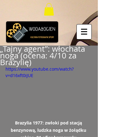
„Tajny agent”: włochata
noga (ocena: 4/10 za
Brazylię)
https://www.youtube.com/watch?
v=d16xft0iJUE
Brazylia 1977: zwłoki pod stacją 
benzynową, ludzka noga w żołądku 