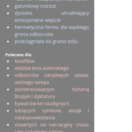
gatunkowy rozrzut
dystans utrudniający 
emocjonalne wejście
hermetyczna forma dla wąskiego 
grona odbiorców
przeciągnięte do granic bólu
Polecane dla:
kinofilów
widzów kina autorskiego
odbiorców cierpliwych wobec 
wolnego tempa
zainteresowanych historią 
Brazylii i dyktatury
bywalców kin studyjnych
lubiących symbole, aluzje i 
niedopowiedzenia
otwartych na narracyjny chaos 
jako świadomy zabieg