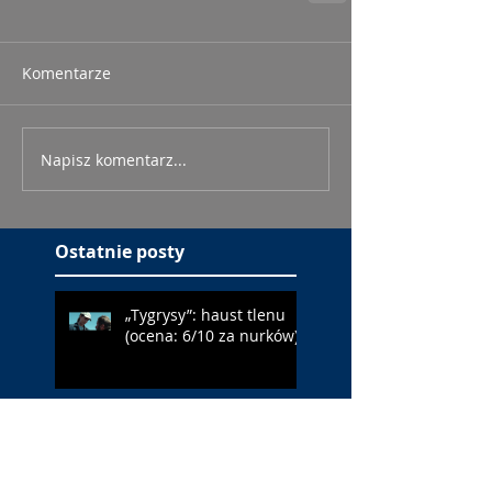
Komentarze
Napisz komentarz...
Ostatnie posty
„Tygrysy”: haust tlenu
(ocena: 6/10 za nurków)
„Maspalomas”: gej w
domu starców (ocena:
6/10 za Soroiza)