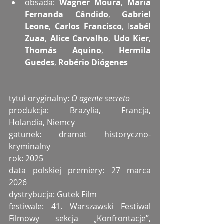
obsada: 
Wagner Moura
, 
Maria 
Fernanda Cândido
, 
Gabriel 
Leone
, 
Carlos Francisco
, I
sabél 
Zuaa
, 
Alice Carvalho
, 
Udo Kier
, 
Thomás Aquino
, 
Hermila 
Guedes
, 
Robério Diógenes
tytuł oryginalny: 
O agente secreto
produkcja: Brazylia, Francja, 
Holandia, Niemcy
gatunek: dramat historyczno-
kryminalny
rok: 2025
data polskiej premiery: 27 marca 
2026
dystrybucja: Gutek Film
festiwale: 41. Warszawski Festiwal 
Filmowy sekcja „Konfrontacje”, 