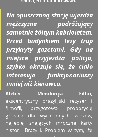
rekina, 91 ofiar karnawału.
Na opuszczoną stację wjeżdża 
mężczyzna podróżujący 
samotnie żółtym kabrioletem. 
Przed budynkiem leży trup 
przykryty gazetami. Gdy na 
miejsce przyjeżdża policja, 
szybko okazuje się, że ciało 
interesuje funkcjonariuszy 
mniej niż kierowca.
Kleber Mendonça Filho
, 
ekscentryczny brazylijski reżyser i 
filmofil, przygotował propozycję 
głównie dla wyrobionych widzów, 
najlepiej znających mroczne karty 
historii Brazylii. Problem w tym, że 