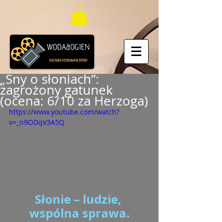
„Sny o słoniach”:
zagrożony gatunek
(ocena: 6/10 za Herzoga)
https://www.youtube.com/watch?
v=_n9ODqV3A5Q
Słonie – ludzie, 
wspólna sprawa.