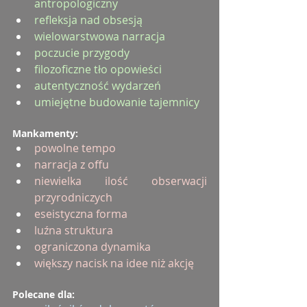
antropologiczny
refleksja nad obsesją
wielowarstwowa narracja
poczucie przygody
filozoficzne tło opowieści
autentyczność wydarzeń
umiejętne budowanie tajemnicy
Mankamenty:
powolne tempo
narracja z offu
niewielka ilość obserwacji 
przyrodniczych
eseistyczna forma
luźna struktura
ograniczona dynamika
większy nacisk na idee niż akcję
Polecane dla: