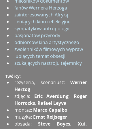
miłośników dokumentów
fanów Wernera Herzoga
zainteresowanych Afryką
ceniących kino refleksyjne
sympatyków antropologii
pasjonatów przyrody
odbiorców kina artystycznego
zwolenników filmowych wypraw
lubiących temat obsesji
szukających nastroju tajemnicy
Twórcy:
reżyseria, scenariusz: 
Werner 
Herzog
zdjęcia: 
Eric Averdung
, 
Roger 
Horrocks
, 
Rafael Leyva
montaż: 
Marco Capalbo
muzyka: 
Ernst Reijseger
obsada: 
Steve Boyes
, 
Xui, 