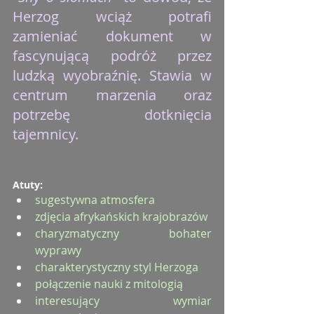
Herzog wciąż potrafi 
zamieniać dokument w 
fascynującą podróż przez 
ludzką wyobraźnię. Stawia w 
centrum marzenia oraz 
potrzebę dotknięcia 
tajemnicy.
Atuty:
sugestywna atmosfera
zdjęcia afrykańskich krajobrazów
charyzmatyczny bohater 
wyprawy
charakterystyczny styl Herzoga
połączenie nauki z mitologią
interesujący wymiar 