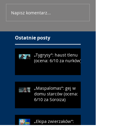
Napisz komentarz...
Ostatnie posty
„Tygrysy”: haust tlenu
(ocena: 6/10 za nurków)
„Maspalomas”: gej w
domu starców (ocena:
6/10 za Soroiza)
„Ekipa zwierzaków”:
podchodzić jak królik do
jeża (ocena: 4/10 za