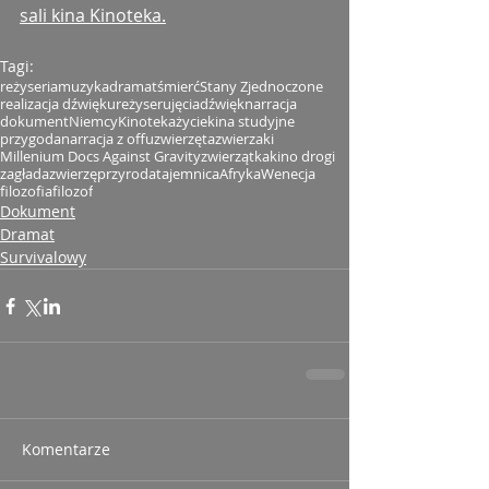
sali kina Kinoteka.
Tagi:
reżyseria
muzyka
dramat
śmierć
Stany Zjednoczone
realizacja dźwięku
reżyser
ujęcia
dźwięk
narracja
dokument
Niemcy
Kinoteka
życie
kina studyjne
przygoda
narracja z offu
zwierzęta
zwierzaki
Millenium Docs Against Gravity
zwierzątka
kino drogi
zagłada
zwierzę
przyroda
tajemnica
Afryka
Wenecja
filozofia
filozof
Dokument
Dramat
Survivalowy
Komentarze