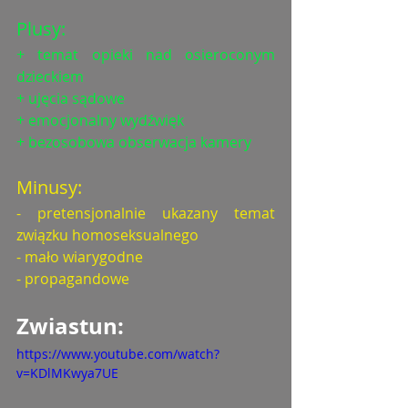
Plusy:
+ temat opieki nad osieroconym 
dzieckiem
+ ujęcia sądowe
+ emocjonalny wydźwięk
+ bezosobowa obserwacja kamery
Minusy:
- pretensjonalnie ukazany temat 
związku homoseksualnego
- mało wiarygodne
- propagandowe
Zwiastun: 
https://www.youtube.com/watch?
v=KDlMKwya7UE