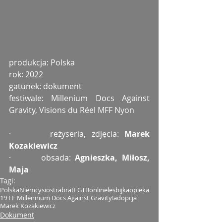
produkcja: Polska
rok: 2022
gatunek: dokument
festiwale: Millenium Docs Against 
Gravity, Visions du Réel MFF Nyon
·       reżyseria, zdjęcia: 
Marek 
Kozakiewicz
·       obsada: 
Agnieszka, Miłosz, 
Maja
Tagi:
Polska
Niemcy
siostra
brat
LGTB
online
lesbijka
opieka
19 FF Millennium Docs Against Gravity!
adopcja
Marek Kozakiewicz
Dokument