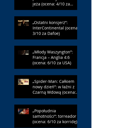
jeża (ocena: 4/10 za
Farmazona)
„Ostatni konsjerż”:
InterContinental (ocena:
3/10 za Dafoe)
„Młody Waszyngton”:
Francja – Anglia 4:6
(ocena: 6/10 za USA)
„Spider-Man: Całkiem
nowy dzień”: w łaźni z
Czarną Wdową (ocena:
6/10 za NY)
„Popołudnia
samotności”: torreador
(ocena: 6/10 za korridę)