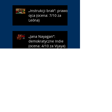
„Instrukcji brak”: prawo
ojca (ocena: 7/10 za
Leóna)
„Jana Nayagan”:
demokratyczne Indie
(ocena: 4/10 za Vijaya)
„Pałac Kultury.
Niekochany zabytek”:
PKiN jest kobietą (ocena:
7/10 za Szczakiel)
„Requiem dla snu”:
uzależnieni (ocena: 7/10
za Aronofsky’ego)