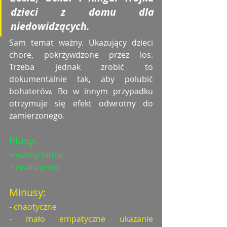
dzieci z domu dla 
niedowidzących. 
Sam temat ważny. Ukazujący dzieci 
chore, pokrzywdzone przez los. 
Trzeba jednak zrobić to 
dokumentalnie tak, aby polubić 
bohaterów. Bo w innym przypadku 
otrzymuje się efekt odwrotny do 
zamierzonego. 
Plusy:
+ ważny temat
+ realistyczne
Minusy:
- chaotyczne
- mało empatyczne ukazanie 