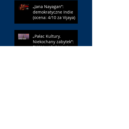
„Jana Nayagan”:
demokratyczne Indie
(ocena: 4/10 za Vijaya)
„Pałac Kultury.
Niekochany zabytek”:
PKiN jest kobietą (ocena:
7/10 za Szczakiel)
„Requiem dla snu”:
uzależnieni (ocena: 7/10
za Aronofsky’ego)
Search By Tags
#BLM
. Netflix
1 maja
1 maja 2022
10 lat
11 września
13 maja
15 maja
18 maja
18-latka
19 FF Millennium Docs Against Gravity!
2002 rok
2019
2020
2021
2022
3 maja