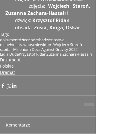
·       zdjęcia: 
Wojciech Staroń, 
Zuzanna Zachara-Hassairi
·       dźwięk: 
Krzysztof Ridan
·       obsada: 
Zosia, Kinga, Oskar
Tagi:
dokument
dzieci
choroba
dzieciństwo
niepełnosprawność
niewidomi
Wojciech Staroń
szpital. Millenium Docs Against Gravity 2022
Lidia Duda
Krzysztof Ridan
Zuzanna Zachara-Hassairi
Dokument
Polskie
Dramat
Komentarze