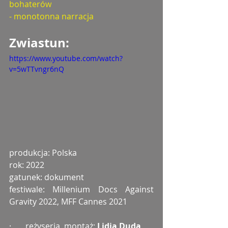
bohaterów
- monotonna narracja
Zwiastun: 
https://www.youtube.com/watch?
v=5wTTvngr6nQ
produkcja: Polska
rok: 2022
gatunek: dokument
festiwale: Millenium Docs Against 
Gravity 2022, MFF Cannes 2021
·       reżyseria, montaż: 
Lidia Duda