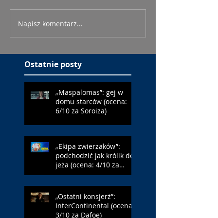
Napisz komentarz...
Ostatnie posty
„Maspalomas”: gej w
domu starców (ocena:
6/10 za Soroiza)
„Ekipa zwierzaków”:
podchodzić jak królik do
jeża (ocena: 4/10 za
Farmazona)
„Ostatni konsjerż”:
InterContinental (ocena:
3/10 za Dafoe)