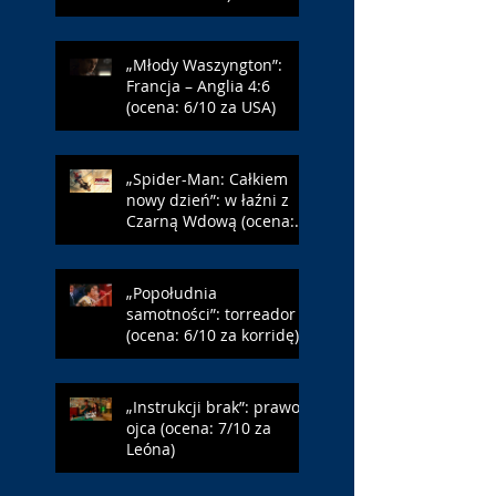
„Młody Waszyngton”:
Francja – Anglia 4:6
(ocena: 6/10 za USA)
„Spider-Man: Całkiem
nowy dzień”: w łaźni z
Czarną Wdową (ocena:
6/10 za NY)
„Popołudnia
samotności”: torreador
(ocena: 6/10 za korridę)
„Instrukcji brak”: prawo
ojca (ocena: 7/10 za
Leóna)