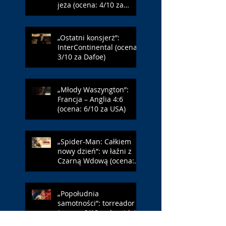
jeża (ocena: 4/10 za
Farmazona)
„Ostatni konsjerż”:
InterContinental (ocena:
3/10 za Dafoe)
„Młody Waszyngton”:
Francja – Anglia 4:6
(ocena: 6/10 za USA)
„Spider-Man: Całkiem
nowy dzień”: w łaźni z
Czarną Wdową (ocena:
6/10 za NY)
„Popołudnia
samotności”: torreador
(ocena: 6/10 za korridę)