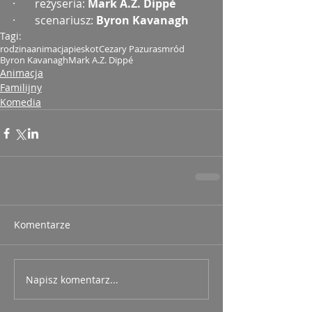
·       reżyseria: 
Mark A.Z. Dippé
·       scenariusz: 
Byron Kavanagh
Tagi:
rodzina
animacja
pies
kot
Cezary Pazura
smród
Byron Kavanagh
Mark A.Z. Dippé
Animacja
Familijny
Komedia
Komentarze
Napisz komentarz...