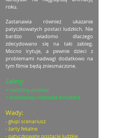
roku. 
Zastanawia również ukazanie 
patyczkowatych postaci ludzkich. Nie 
bardzo wiadomo dlaczego 
zdecydowano się na taki zabieg. 
Mocno irytuje, a pewnie dzieci z 
problemami nadwagi dodatkowo na 
tym filmie będą zniesmaczone. 
Zalety:
+ rodzinny przekaz
+ komiksowy rodowód bohatera
Wady:
- głupi scenariusz
- żarty fekalne
- patyczkowate postacie ludzkie